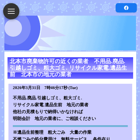
北本市廃棄物許可の近くの業者 不用品.廃品.
引越しゴミ、粗大ゴミ. リサイクル家電.遺品生
前 北本市の地元の業者
2026年3月31日 7時46分17秒 (Tue)
不用品.廃品.引越しゴミ、粗大ゴミ.
リサイクル家電.遺品生前 地元の業者
他社の見積もりで納得いかなければ
明朗会計 地元の業者に、ご相談ください
※遺品生前整理 粗大ごみ 大量の作業
不燃ごみの処分費用は、無料サービス 条件在り