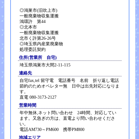
◎鴻巣市(旧吹上市)
一般廃棄物収集運搬
鴻環許 第44
◎北本市
一般廃棄物収集運搬
北市く許第26-26号
◎埼玉県内産業廃棄物
処理委託契約
住所(営業所 自宅)
埼玉県鴻巣市大間2-11-115
連絡先
自宅fax,tel 留守電 電話番号 名前 折り返し電話
節約のためオペレター無 日中は出先対応になりま
す。
直電 080-3173-2127
営業時間
年中無休,ネット問い合わせ 24時間、対応してい
ます。又急ぎの方は、直電より問い合わせくださ
い。
電話AM730～PM600 携帯PM800
地域エリア