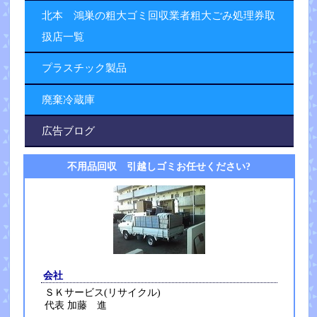
北本 鴻巣の粗大ゴミ回収業者粗大ごみ処理券取
扱店一覧
プラスチック製品
廃棄冷蔵庫
広告ブログ
不用品回収 引越しゴミお任せください?
会社
ＳＫサービス(リサイクル)
代表 加藤 進