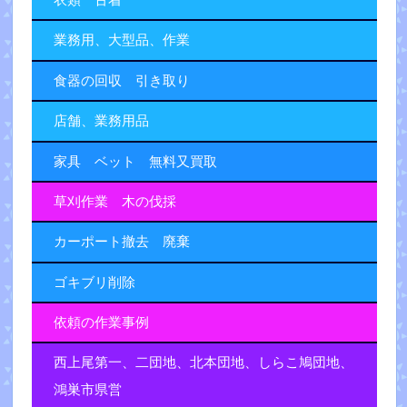
業務用、大型品、作業
食器の回収 引き取り
店舗、業務用品
家具 ベット 無料又買取
草刈作業 木の伐採
カーポート撤去 廃棄
ゴキブリ削除
依頼の作業事例
西上尾第一、二団地、北本団地、しらこ鳩団地、
鴻巣市県営