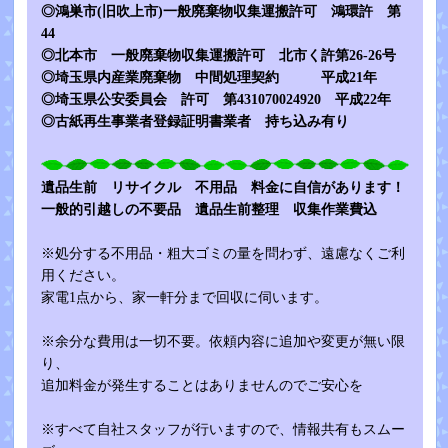
◎鴻巣市(旧吹上市)一般廃棄物収集運搬許可 鴻環許 第
44
◎北本市 一般廃棄物収集運搬許可 北市く許第26-26号
◎埼玉県内産業廃棄物 中間処理契約 平成21年
◎埼玉県公安委員会 許可 第431070024920 平成22年
◎古紙再生事業者登録証明書業者 持ち込み有り
遺品生前 リサイクル 不用品 料金に自信があります！
一般的引越しの不要品 遺品生前整理 収集作業費込
※処分する不用品・粗大ゴミの量を問わず、遠慮なくご利
用ください。
家電1点から、家一軒分まで回収に伺います。
※余分な費用は一切不要。依頼内容に追加や変更が無い限
り、
追加料金が発生することはありませんのでご安心を
※すべて自社スタッフが行いますので、情報共有もスムー