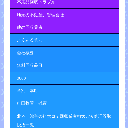
不用品回収トラブル
地元の不動産、管理会社
他の回収業者
よくある質問
会社概要
無料回収品目
0000
草刈 本町
行田物置 残置
北本 鴻巣の粗大ゴミ回収業者粗大ごみ処理券取
扱店一覧