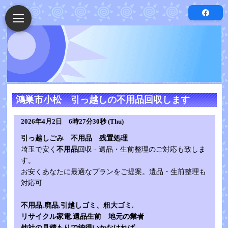
鴻巣市小松 引っ越しの不用品回収します
2026年4月2日 6時27分30秒 (Thu)
引っ越しごみ 不用品 残置処理
埼玉で安く
不用品
回収 - 遺品・生前整理のご対応も致しま
す。
お安くあなたに最適なプランをご提案。遺品・生前整理も
対応可
不用品.廃品.引越しゴミ、粗大ゴミ.
リサイクル家電.遺品生前 地元の業者
他社の見積もりで納得いかなければ