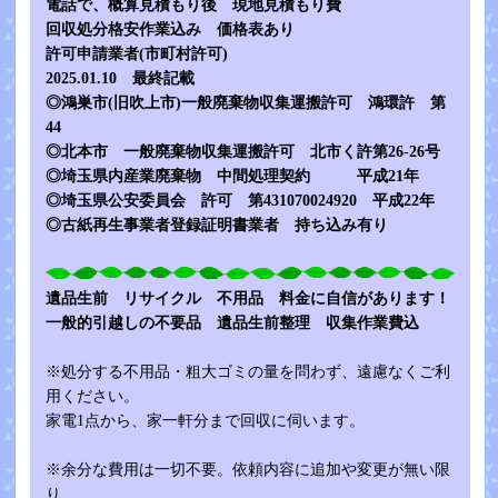
電話で、概算見積もり後 現地見積もり費
回収処分格安作業込み 価格表あり
許可申請業者(市町村許可)
2025.01.10 最終記載
◎鴻巣市(旧吹上市)一般廃棄物収集運搬許可 鴻環許 第
44
◎北本市 一般廃棄物収集運搬許可 北市く許第26-26号
◎埼玉県内産業廃棄物 中間処理契約 平成21年
◎埼玉県公安委員会 許可 第431070024920 平成22年
◎古紙再生事業者登録証明書業者 持ち込み有り
遺品生前 リサイクル 不用品 料金に自信があります！
一般的引越しの不要品 遺品生前整理 収集作業費込
※処分する不用品・粗大ゴミの量を問わず、遠慮なくご利
用ください。
家電1点から、家一軒分まで回収に伺います。
※余分な費用は一切不要。依頼内容に追加や変更が無い限
り、