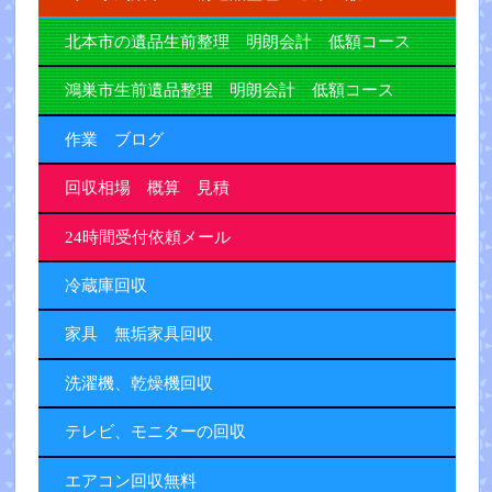
北本市の遺品生前整理 明朗会計 低額コース
鴻巣市生前遺品整理 明朗会計 低額コース
作業 ブログ
回収相場 概算 見積
24時間受付依頼メール
冷蔵庫回収
家具 無垢家具回収
洗濯機、乾燥機回収
テレビ、モニターの回収
エアコン回収無料