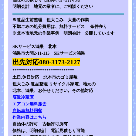
明朗会計 地元の業者に、ご相談ください
※遺品生前整理 粗大ごみ 大量の作業
不燃ごみの処分費用は、無料サービス 条件在り
※北本市地元の作業事例 明朗会計 公開しています
SKサービス鴻巣 北本
鴻巣市大間2-11-115 SKサービス鴻巣
出先対応080-3173-2127
*****************************
土日.休日対応 北本市のゴミ屋敷.
粗大ごみ.遺品整理.リサイクル家電、地元の
北本、鴻巣、お任せください。その他対応
腐敗冷蔵庫
エアコン無料撤去
自転車無料回収
作業内容はこちら
自治体の許可 古物許可所有
価格は、明朗会計 電話見積もり可能