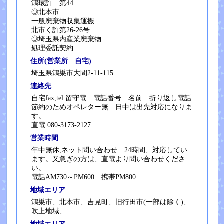
鴻環許 第44
◎北本市
一般廃棄物収集運搬
北市く許第26-26号
◎埼玉県内産業廃棄物
処理委託契約
住所(営業所 自宅)
埼玉県鴻巣市大間2-11-115
連絡先
自宅fax,tel 留守電 電話番号 名前 折り返し電話
節約のためオペレター無 日中は出先対応になりま
す。
直電 080-3173-2127
営業時間
年中無休,ネット問い合わせ 24時間、対応してい
ます。又急ぎの方は、直電より問い合わせくださ
い。
電話AM730～PM600 携帯PM800
地域エリア
鴻巣市、北本市、吉見町、旧行田市(一部は除く)、
吹上地域、