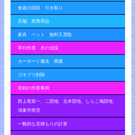
食器の回収 引き取り
店舗、業務用品
家具 ベット 無料又買取
草刈作業 木の伐採
カーポート撤去 廃棄
ゴキブリ削除
依頼の作業事例
西上尾第一、二団地、北本団地、しらこ鳩団地、
鴻巣市県営
一般的な見積もりの計算