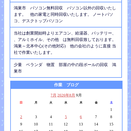
鴻巣市 パソコン無料回収 パソコン以外の回収いたし
ます。 他の家電と同時回収いたします。 ノートパソ
コ、デスクトップパソコン
当社は創業開始時よりエアコン、給湯器、バッテリー、
、アルミホイル、その他 は無料回収致しております。
鴻巣～北本中心(その他対応) 他の会社のように直接 当
社で作業いたします。
少量 ベランダ 物置 部屋の中の段ボールの回収 鴻
巣市
作業 ブログ
7月
2026年8月
9月
日
月
火
水
木
金
土
1
2
3
4
5
6
7
8
9
10
11
12
13
14
15