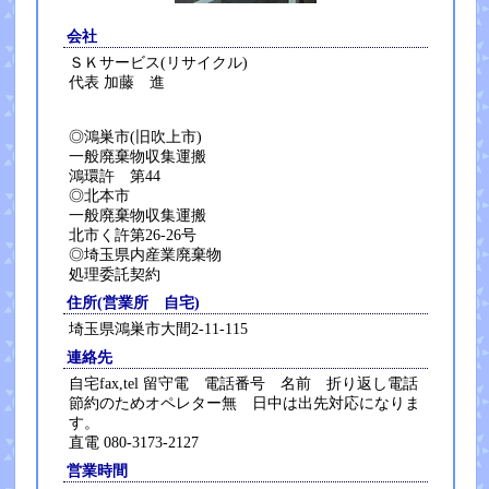
会社
ＳＫサービス(リサイクル)
代表 加藤 進
◎鴻巣市(旧吹上市)
一般廃棄物収集運搬
鴻環許 第44
◎北本市
一般廃棄物収集運搬
北市く許第26-26号
◎埼玉県内産業廃棄物
処理委託契約
住所(営業所 自宅)
埼玉県鴻巣市大間2-11-115
連絡先
自宅fax,tel 留守電 電話番号 名前 折り返し電話
節約のためオペレター無 日中は出先対応になりま
す。
直電 080-3173-2127
営業時間