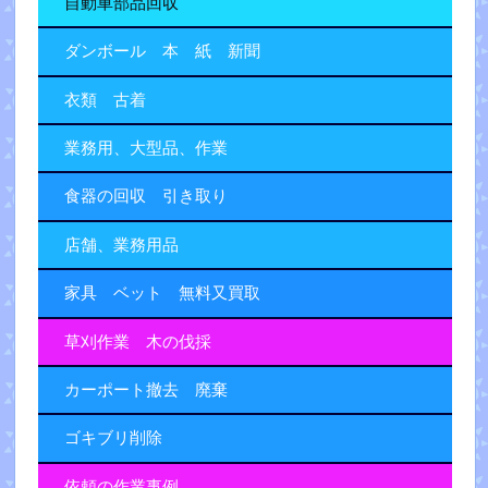
自動車部品回収
ダンボール 本 紙 新聞
衣類 古着
業務用、大型品、作業
食器の回収 引き取り
店舗、業務用品
家具 ベット 無料又買取
草刈作業 木の伐採
カーポート撤去 廃棄
ゴキブリ削除
依頼の作業事例