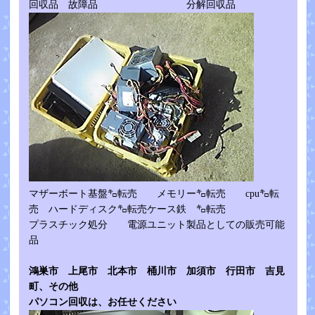
回収品 故障品 分解回収品
マザーボート基盤㌔転売 メモリー㌔転売 cpu㌔転
売 ハードディスク㌔転売ケース鉄 ㌔転売
プラスチック処分 電源ユニット製品としての販売可能
品
鴻巣市 上尾市 北本市 桶川市 加
須市 行田市 吉見
町、その他
パソコン回収は、お任せください