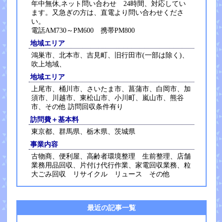
年中無休,ネット問い合わせ 24時間、対応してい
ます。又急ぎの方は、直電より問い合わせくださ
い。
電話AM730～PM600 携帯PM800
地域エリア
鴻巣市、北本市、吉見町、旧行田市(一部は除く)、
吹上地域、
地域エリア
上尾市、桶川市、さいたま市、菖蒲市、白岡市、加
須市、川越市、東松山市、小川町、嵐山市、熊谷
市、その他 訪問回収条件有り
訪問費＋基本料
東京都、群馬県、栃木県、茨城県
事業内容
古物商、便利屋、高齢者環境整理 生前整理、店舗
業務用品回収、片付け代行作業、家電回収業務、粒
大ごみ回収 リサイクル リュース その他
最近の記事一覧