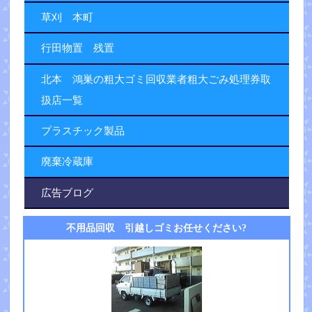
草刈 本町
行田物置 残置
北本 鴻巣の粗大ゴミ回収業者粗大ごみ処理券取
扱店一覧
プラスチック製品
廃棄冷蔵庫
広告ブログ
不用品回収 引越しゴミお任せください?