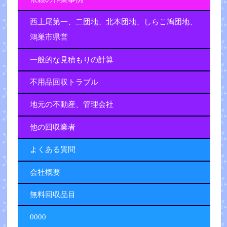
西上尾第一、二団地、北本団地、しらこ鳩団地、
鴻巣市県営
一般的な見積もりの計算
不用品回収トラブル
地元の不動産、管理会社
他の回収業者
よくある質問
会社概要
無料回収品目
0000