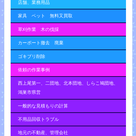
店舗、業務用品
家具 ベット 無料又買取
草刈作業 木の伐採
カーポート撤去 廃棄
ゴキブリ削除
依頼の作業事例
西上尾第一、二団地、北本団地、しらこ鳩団地、
鴻巣市県営
一般的な見積もりの計算
不用品回収トラブル
地元の不動産、管理会社