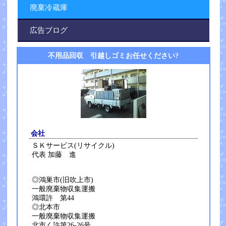
廃棄冷蔵庫
広告ブログ
不用品回収 引越しゴミお任せください?
会社
ＳＫサービス(リサイクル)
代表 加藤 進
◎鴻巣市(旧吹上市)
一般廃棄物収集運搬
鴻環許 第44
◎北本市
一般廃棄物収集運搬
北市く許第26-26号