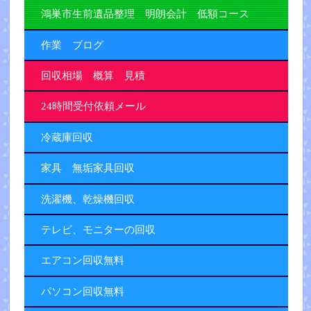
鴻巣市生前遺品整理 明朗会計 低額コース
作業 ブログ
回収相場 概算 見積
24時間受付依頼メール
冷蔵庫回収
家具 無垢家具回収
洗濯機、乾燥機回収
テレビ、モニターの回収
エアコン回収無料
パソコン回収無料