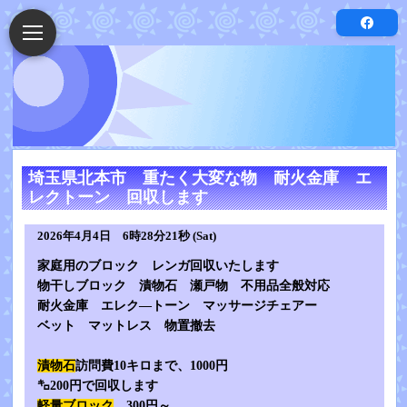
埼玉県北本市 重たく大変な物 耐火金庫 エ
レクトーン 回収します
2026年4月4日 6時28分21秒 (Sat)
家庭用のブロック レンガ回収いたします
物干しブロック 漬物石 瀬戸物 不用品全般対応
耐火金庫 エレク―トーン マッサージチェアー
ベット マットレス 物置撤去
漬物石
訪問費10キロまで、1000円
㌔200円で回収します
軽量ブロック
300円～