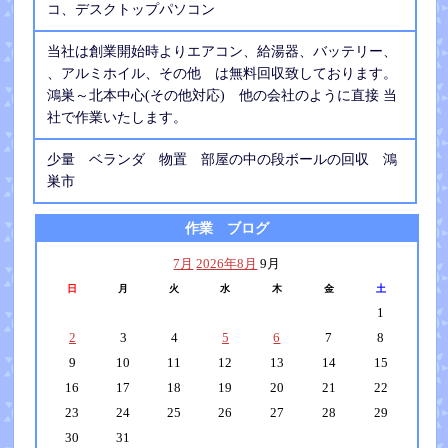
コ、デスクトップパソコン
当社は創業開始時よりエアコン、給湯器、バッテリー、
、アルミホイル、その他 は無料回収致しております。
鴻巣～北本中心(その他対応) 他の会社のように直接 当
社で作業いたします。
少量 ベランダ 物置 部屋の中の段ボールの回収 鴻
巣市
作業 ブログ
7月
2026年8月
9月
日
月
火
水
木
金
土
1
2
3
4
5
6
7
8
9
10
11
12
13
14
15
16
17
18
19
20
21
22
23
24
25
26
27
28
29
30
31