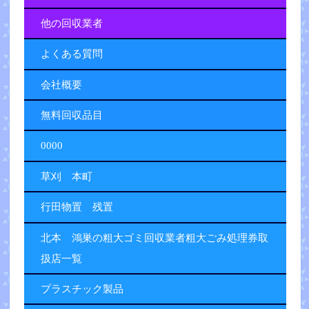
他の回収業者
よくある質問
会社概要
無料回収品目
0000
草刈 本町
行田物置 残置
北本 鴻巣の粗大ゴミ回収業者粗大ごみ処理券取
扱店一覧
プラスチック製品