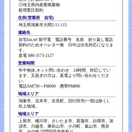
◎埼玉県内産業廃棄物
処理委託契約
住所(営業所 自宅)
埼玉県鴻巣市大間2-11-115
連絡先
自宅fax,tel 留守電 電話番号 名前 折り返し電話
節約のためオペレター無 日中は出先対応になりま
す。
直電 080-3173-2127
営業時間
年中無休,ネット問い合わせ 24時間、対応してい
ます。又急ぎの方は、直電より問い合わせくださ
い。
電話AM730～PM600 携帯PM800
地域エリア
鴻巣市、北本市、吉見町、旧行田市(一部は除く)、
吹上地域、
地域エリア
上尾市、桶川市、さいたま市、菖蒲市、白岡市、加
須市、川越市、東松山市、小川町、嵐山市、熊谷
市、その他 訪問回収条件有り