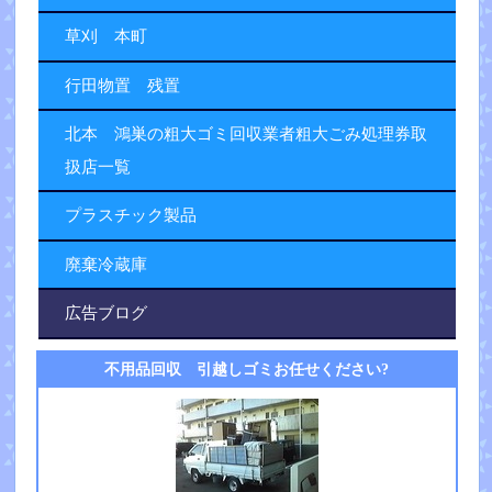
草刈 本町
行田物置 残置
北本 鴻巣の粗大ゴミ回収業者粗大ごみ処理券取
扱店一覧
プラスチック製品
廃棄冷蔵庫
広告ブログ
不用品回収 引越しゴミお任せください?