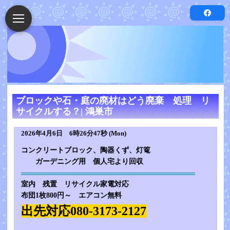
ブロックや石・庭の廃材はどう廃棄 処理 リ
サイクルする？| 鴻巣市
2026年4月6日 6時26分47秒 (Mon)
コンクリートブロック、陶器くず、灯篭
ガーデニング用 個人宅より回収
室内 残置 リサイクル家電対応
布団1枚800円～ エアコン無料
出先対応080-3173-2127