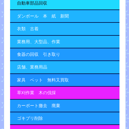
自動車部品回収
ダンボール 本 紙 新聞
衣類 古着
業務用、大型品、作業
食器の回収 引き取り
店舗、業務用品
家具 ベット 無料又買取
草刈作業 木の伐採
カーポート撤去 廃棄
ゴキブリ削除