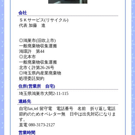
会社
ＳＫサービス(リサイクル)
代表 加藤 進
◎鴻巣市(旧吹上市)
一般廃棄物収集運搬
鴻環許 第44
◎北本市
一般廃棄物収集運搬
北市く許第26-26号
◎埼玉県内産業廃棄物
処理委託契約
住所(営業所 自宅)
埼玉県鴻巣市大間2-11-115
連絡先
自宅fax,tel 留守電 電話番号 名前 折り返し電話
節約のためオペレター無 日中は出先対応になりま
す。
直電 080-3173-2127
営業時間