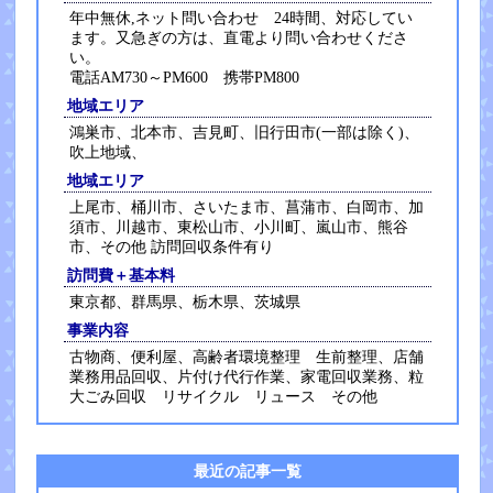
年中無休,ネット問い合わせ 24時間、対応してい
ます。又急ぎの方は、直電より問い合わせくださ
い。
電話AM730～PM600 携帯PM800
地域エリア
鴻巣市、北本市、吉見町、旧行田市(一部は除く)、
吹上地域、
地域エリア
上尾市、桶川市、さいたま市、菖蒲市、白岡市、加
須市、川越市、東松山市、小川町、嵐山市、熊谷
市、その他 訪問回収条件有り
訪問費＋基本料
東京都、群馬県、栃木県、茨城県
事業内容
古物商、便利屋、高齢者環境整理 生前整理、店舗
業務用品回収、片付け代行作業、家電回収業務、粒
大ごみ回収 リサイクル リュース その他
最近の記事一覧