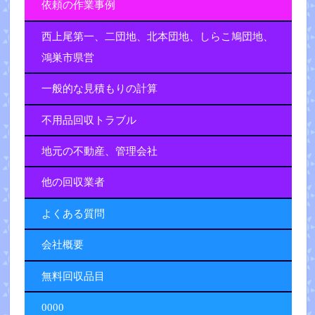
依頼の作業事例
西上尾第一、二団地、北本団地、しらこ鳩団地、
鴻巣市県営
一般的な見積もりの計算
不用品回収トラブル
地元の不動産、管理会社
他の回収業者
よくある質問
会社概要
無料回収品目
0000