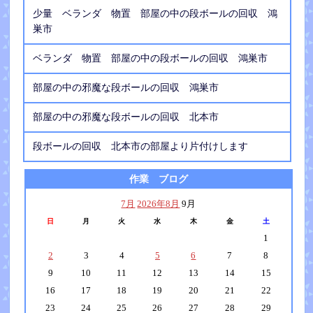
少量 ベランダ 物置 部屋の中の段ボールの回収 鴻
巣市
ベランダ 物置 部屋の中の段ボールの回収 鴻巣市
部屋の中の邪魔な段ボールの回収 鴻巣市
部屋の中の邪魔な段ボールの回収 北本市
段ボールの回収 北本市の部屋より片付けします
作業 ブログ
7月
2026年8月
9月
日
月
火
水
木
金
土
1
2
3
4
5
6
7
8
9
10
11
12
13
14
15
16
17
18
19
20
21
22
23
24
25
26
27
28
29