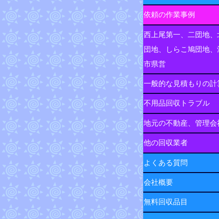
依頼の作業事例
西上尾第一、二団地、
団地、しらこ鳩団地、
市県営
一般的な見積もりの計
不用品回収トラブル
地元の不動産、管理会
他の回収業者
よくある質問
会社概要
無料回収品目