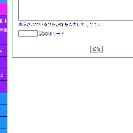
北本
表示されているひらがなを入力してください
鴻巣
算
社