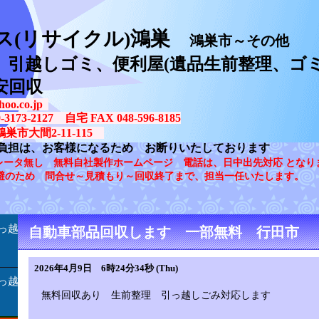
ス(リサイクル)鴻巣
鴻巣市～その他
、引越しゴミ、便利屋(遺品生前整理、ゴミ
安回収
oo.co.jp
73-2127 自宅 FAX 048-596-8185
鴻巣市大間2-11-115
負担は、お客様になるため お断りいたしております
レータ無し 無料自社製作ホームページ 電話は、日中出先対応 となり
避のため 問合せ～見積もり～回収終了まで、担当一任いたします。
っ越
自動車部品回収します 一部無料 行田市
2026年4月9日 6時24分34秒 (Thu)
っ越
無料回収あり 生前整理 引っ越しごみ対応します