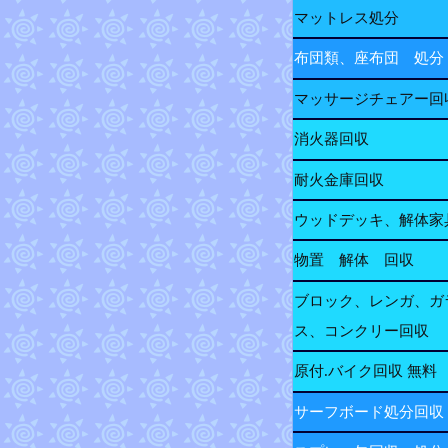
マットレス処分
布団類、座布団 処分
マッサージチェアー回
消火器回収
耐火金庫回収
ウッドデッキ、解体家
物置 解体 回収
ブロック、レンガ、ガ
ス、コンクリー回収
原付.バイク回収 無料
サーフボード処分回収