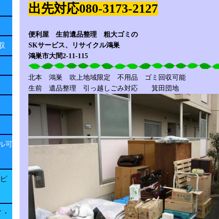
出先対応080-3173-2127
便利屋 生前遺品整理 粗大ゴミの
SKサービス、リサイクル鴻巣
回収
鴻巣市大間2-11-115
北本 鴻巣 吹上地域限定 不用品 ゴミ回収可能
生前 遺品整理 引っ越しごみ対応 箕田団地
ル可
子ピ
ド・