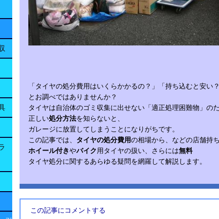
収
「タイヤの処分費用はいくらかかるの？」「持ち込むと安い
とお調べではありませんか？
具
タイヤは自治体のゴミ収集に出せない「適正処理困難物」の
正しい
処分方法
を知らないと、
ガレージに放置してしまうことになりがちです。
この記事では、
タイヤの処分費用
の相場から、などの店舗持
ラ
ホイール付き
や
バイク
用タイヤの扱い、さらには
無料
タイヤ処分に関するあらゆる疑問を網羅して解説します。
この記事にコメントする