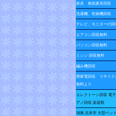
家具 無垢家具回収
洗濯機、乾燥機回収
テレビ、モニターの
エアコン回収無料
パソコン回収無料
ミシン 回収無料
編み機回収
廃家電回収 リサイク
無料より
エレクトーン回収 電
アノ回収 楽器類
鴻巣.北本市 大型ベッ