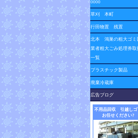
0000
草刈 本町
行田物置 残置
北本 鴻巣の粗大ゴミ
業者粗大ごみ処理券取
一覧
プラスチック製品
廃棄冷蔵庫
広告ブログ
不用品回収 引越しゴ
お任せください?