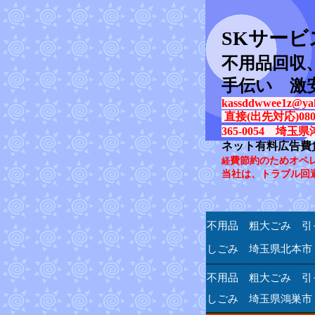
SK
サービ
不用品回収
手伝い 激
kassddwwee1z@yah
直接(出先対応)080-31
365-0054 埼玉県
ネット有料広告費
費節約のためオペ
経
当社は、トラブル回
不用品 粗大ごみ 引
しごみ 埼玉県北本市
不用品 粗大ごみ 引
しごみ 埼玉県鴻巣市