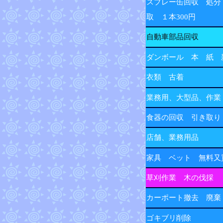
スプレー缶回収 処分
取 １本300円
自動車部品回収
ダンボール 本 紙 
衣類 古着
業務用、大型品、作業
食器の回収 引き取り
店舗、業務用品
家具 ベット 無料又
草刈作業 木の伐採
カーポート撤去 廃棄
ゴキブリ削除