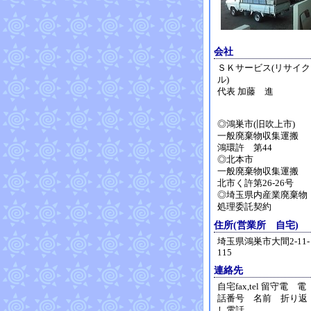
会社
ＳＫサービス(リサイク
ル)
代表 加藤 進
◎鴻巣市(旧吹上市)
一般廃棄物収集運搬
鴻環許 第44
◎北本市
一般廃棄物収集運搬
北市く許第26-26号
◎埼玉県内産業廃棄物
処理委託契約
住所(営業所 自宅)
埼玉県鴻巣市大間2-11-
115
連絡先
自宅fax,tel 留守電 電
話番号 名前 折り返
し電話