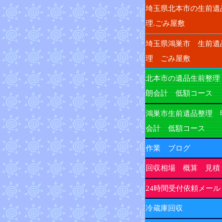
埼玉県北本市の生前遺
理.ごみ屋敷
埼玉県鴻巣市 生前遺
理 ごみ屋敷
北本市の遺品生前整理
朗会計 低額コース
鴻巣市生前遺品整理 
会計 低額コース
作業 ブログ
回収相場 概算 見積
24時間受付依頼メール
冷蔵庫回収