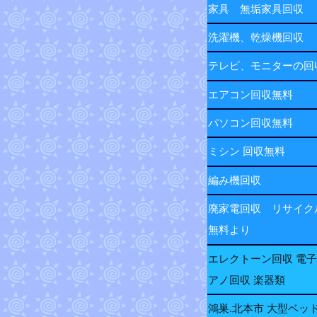
家具 無垢家具回収
洗濯機、乾燥機回収
テレビ、モニターの
エアコン回収無料
パソコン回収無料
ミシン 回収無料
編み機回収
廃家電回収 リサイク
無料より
エレクトーン回収 電
アノ回収 楽器類
鴻巣.北本市 大型ベッ