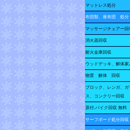
マットレス処分
布団類、座布団 処分
マッサージチェアー回
消火器回収
耐火金庫回収
ウッドデッキ、解体家
物置 解体 回収
ブロック、レンガ、ガ
ス、コンクリー回収
原付.バイク回収 無料
サーフボード処分回収