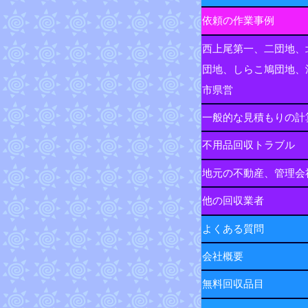
依頼の作業事例
西上尾第一、二団地、
団地、しらこ鳩団地、
市県営
一般的な見積もりの計
不用品回収トラブル
地元の不動産、管理会
他の回収業者
よくある質問
会社概要
無料回収品目