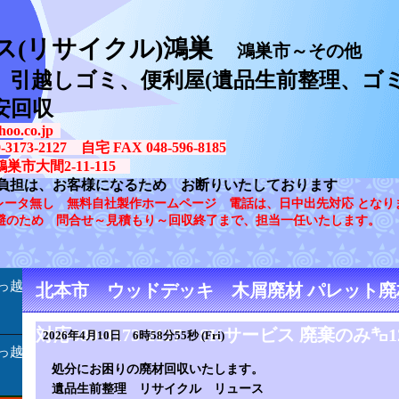
ス(リサイクル)鴻巣
鴻巣市～その他
、引越しゴミ、便利屋(遺品生前整理、ゴミ
安回収
oo.co.jp
73-2127 自宅 FAX 048-596-8185
鴻巣市大間2-11-115
負担は、お客様になるため お断りいたしております
レータ無し 無料自社製作ホームページ 電話は、日中出先対応 となり
避のため 問合せ～見積もり～回収終了まで、担当一任いたします。
っ越
北本市 ウッドデッキ 木屑廃材 パレット廃
対応080-3173-2127 SKサービス 廃棄のみ㌔1
2026年4月10日 6時58分55秒 (Fri)
っ越
処分にお困りの廃材回収いたします。
遺品生前整理 リサイクル リュース