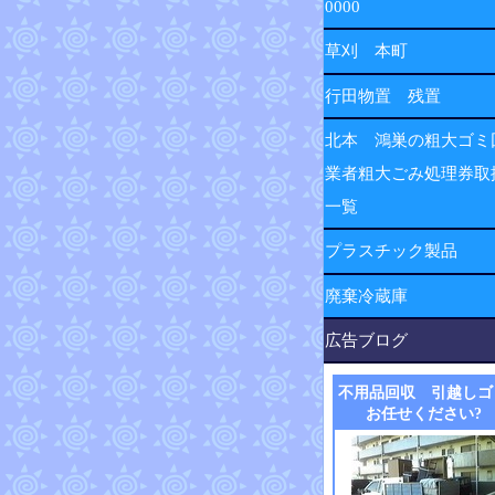
0000
草刈 本町
行田物置 残置
北本 鴻巣の粗大ゴミ
業者粗大ごみ処理券取
一覧
プラスチック製品
廃棄冷蔵庫
広告ブログ
不用品回収 引越しゴ
お任せください?