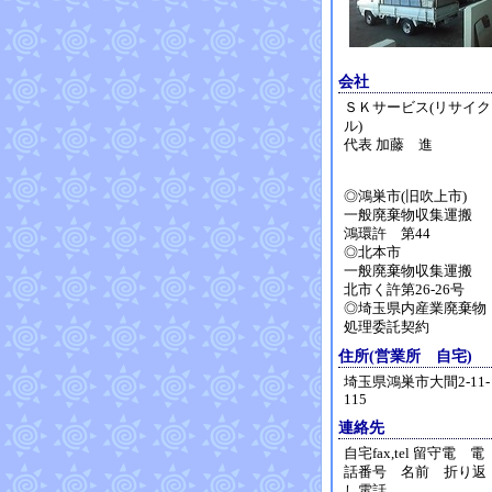
会社
ＳＫサービス(リサイク
ル)
代表 加藤 進
◎鴻巣市(旧吹上市)
一般廃棄物収集運搬
鴻環許 第44
◎北本市
一般廃棄物収集運搬
北市く許第26-26号
◎埼玉県内産業廃棄物
処理委託契約
住所(営業所 自宅)
埼玉県鴻巣市大間2-11-
115
連絡先
自宅fax,tel 留守電 電
話番号 名前 折り返
し電話