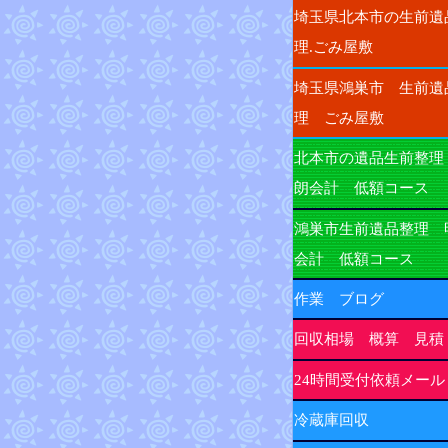
埼玉県北本市の生前遺
理.ごみ屋敷
埼玉県鴻巣市 生前遺
理 ごみ屋敷
北本市の遺品生前整理
朗会計 低額コース
鴻巣市生前遺品整理 
会計 低額コース
作業 ブログ
回収相場 概算 見積
24時間受付依頼メール
冷蔵庫回収