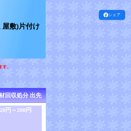
シェア
屋敷)片付け
ます。
材回収処分 出先
20円～200円