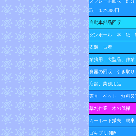
スプレー缶回収 処分
取 １本300円
自動車部品回収
ダンボール 本 紙 
衣類 古着
業務用、大型品、作業
食器の回収 引き取り
店舗、業務用品
家具 ベット 無料又
草刈作業 木の伐採
カーポート撤去 廃棄
ゴキブリ削除