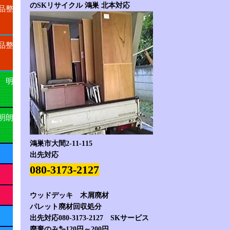
のSKリサイクル 鴻巣 北本対応
品整
品整
 明
明朗
鴻巣市大間2-11-115
出先対応
080-3173-2127
ウッドデッキ 木屑廃材
パレット廃材回収処分
出先対応080-3173-2127 SKサービス
廃棄のみ㌔120円～200円