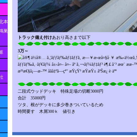
北本
鴻巣
トラック備え付け
あおり高さまで以下
3万～
算
社
二段式ウッドデッキ 特殊足場の切断3000円
合計 35000円
ツタ、根がデッキに多少巻きついているため
時間要す 木屑300ｋ 値引き