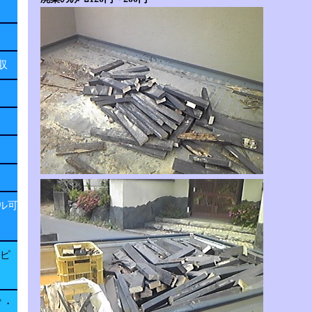
回収
ル可
子ピ
ド・