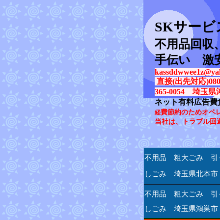
SK
サービ
不用品回収
手伝い 激
kassddwwee1z@yah
直接(出先対応)080-31
365-0054 埼玉県
ネット有料広告費
費節約のためオペ
経
当社は、トラブル回
不用品 粗大ごみ 引
しごみ 埼玉県北本市
不用品 粗大ごみ 引
しごみ 埼玉県鴻巣市