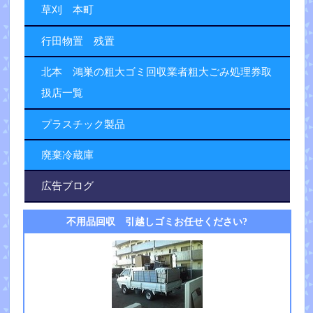
草刈 本町
行田物置 残置
北本 鴻巣の粗大ゴミ回収業者粗大ごみ処理券取
扱店一覧
プラスチック製品
廃棄冷蔵庫
広告ブログ
不用品回収 引越しゴミお任せください?