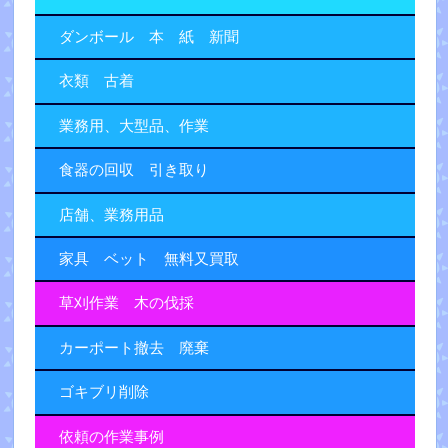
ダンボール 本 紙 新聞
衣類 古着
業務用、大型品、作業
食器の回収 引き取り
店舗、業務用品
家具 ベット 無料又買取
草刈作業 木の伐採
カーポート撤去 廃棄
ゴキブリ削除
依頼の作業事例