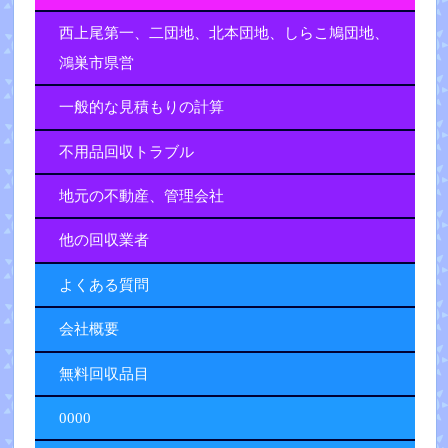
西上尾第一、二団地、北本団地、しらこ鳩団地、
鴻巣市県営
一般的な見積もりの計算
不用品回収トラブル
地元の不動産、管理会社
他の回収業者
よくある質問
会社概要
無料回収品目
0000