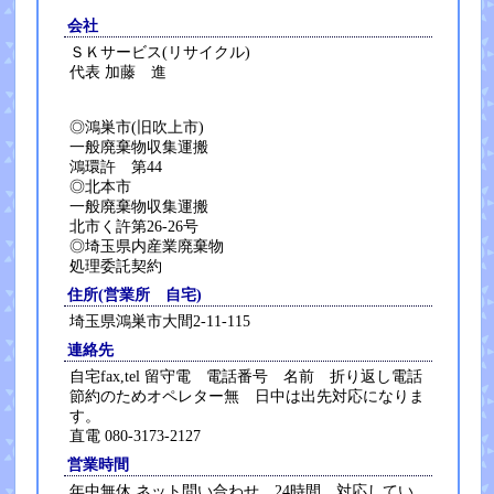
会社
ＳＫサービス(リサイクル)
代表 加藤 進
◎鴻巣市(旧吹上市)
一般廃棄物収集運搬
鴻環許 第44
◎北本市
一般廃棄物収集運搬
北市く許第26-26号
◎埼玉県内産業廃棄物
処理委託契約
住所(営業所 自宅)
埼玉県鴻巣市大間2-11-115
連絡先
自宅fax,tel 留守電 電話番号 名前 折り返し電話
節約のためオペレター無 日中は出先対応になりま
す。
直電 080-3173-2127
営業時間
年中無休,ネット問い合わせ 24時間、対応してい