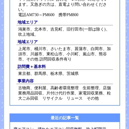
ます。又急ぎの方は、直電より問い合わせくださ
い。
電話AM730～PM600 携帯PM800
地域エリア
鴻巣市、北本市、吉見町、旧行田市(一部は除く)、
吹上地域、
地域エリア
上尾市、桶川市、さいたま市、菖蒲市、白岡市、加
須市、川越市、東松山市、小川町、嵐山市、熊谷
市、その他 訪問回収条件有り
訪問費＋基本料
東京都、群馬県、栃木県、茨城県
事業内容
古物商、便利屋、高齢者環境整理 生前整理、店舗
業務用品回収、片付け代行作業、家電回収業務、粒
大ごみ回収 リサイクル リュース その他
最近の記事一覧