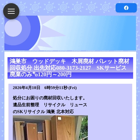
鴻巣市 ウッドデッキ 木屑廃材 パレット廃材
回収処分 出先対応080-3173-2127 SKサービス
廃棄のみ㌔120円～200円
2026年4月10日 6時59分11秒 (Fri)
処分にお困りの廃材回収いたします。
遺品生前整理 リサイクル リュース
のSKリサイクル 鴻巣 北本対応