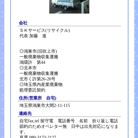
会社
ＳＫサービス(リサイクル)
代表 加藤 進
◎鴻巣市(旧吹上市)
一般廃棄物収集運搬
鴻環許 第44
◎北本市
一般廃棄物収集運搬
北市く許第26-26号
◎埼玉県内産業廃棄物
処理委託契約
住所(営業所 自宅)
埼玉県鴻巣市大間2-11-115
連絡先
自宅fax,tel 留守電 電話番号 名前 折り返し電話
節約のためオペレター無 日中は出先対応になりま
す。
直電 080-3173-2127