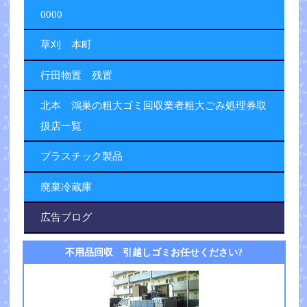
0000
草刈 本町
行田物置 残置
北本 鴻巣の粗大ゴミ回収業者粗大ごみ処理券取
扱店一覧
プラスチック製品
廃棄冷蔵庫
広告ブログ
不用品回収 引越しゴミお任せください?