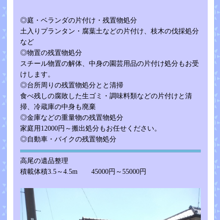
◎庭・ベランダの片付け・残置物処分
土入りプランタン・腐葉土などの片付け、枝木の伐採処分
など
◎物置の残置物処分
スチール物置の解体、中身の園芸用品の片付け処分もお受
けします。
◎台所周りの残置物処分とと清掃
食べ残しの腐敗した生ゴミ・調味料類などの片付けと清
掃、冷蔵庫の中身も廃棄
◎金庫などの重量物の残置物処分
家庭用12000円～搬出処分もお任せください。
◎自動車・バイクの残置物処分
高尾の遺品整理
積載体積3.5～4.5m 45000円～55000円