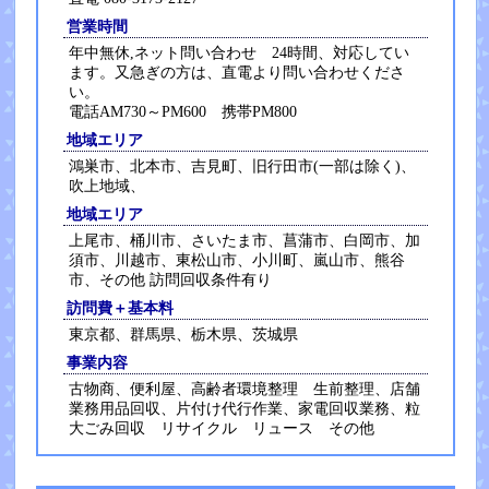
営業時間
年中無休,ネット問い合わせ 24時間、対応してい
ます。又急ぎの方は、直電より問い合わせくださ
い。
電話AM730～PM600 携帯PM800
地域エリア
鴻巣市、北本市、吉見町、旧行田市(一部は除く)、
吹上地域、
地域エリア
上尾市、桶川市、さいたま市、菖蒲市、白岡市、加
須市、川越市、東松山市、小川町、嵐山市、熊谷
市、その他 訪問回収条件有り
訪問費＋基本料
東京都、群馬県、栃木県、茨城県
事業内容
古物商、便利屋、高齢者環境整理 生前整理、店舗
業務用品回収、片付け代行作業、家電回収業務、粒
大ごみ回収 リサイクル リュース その他