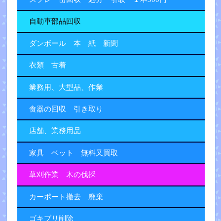
自動車部品回収
ダンボール 本 紙 新聞
衣類 古着
業務用、大型品、作業
食器の回収 引き取り
店舗、業務用品
家具 ベット 無料又買取
草刈作業 木の伐採
カーポート撤去 廃棄
ゴキブリ削除