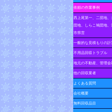
依頼の作業事例
西上尾第一、二団地、
団地、しらこ鳩団地、
市県営
一般的な見積もりの計
不用品回収トラブル
地元の不動産、管理会
他の回収業者
よくある質問
会社概要
無料回収品目