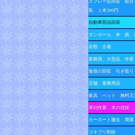
スプレー缶回収 処分
取 １本300円
自動車部品回収
ダンボール 本 紙 
衣類 古着
業務用、大型品、作業
食器の回収 引き取り
店舗、業務用品
家具 ベット 無料又
草刈作業 木の伐採
カーポート撤去 廃棄
ゴキブリ削除