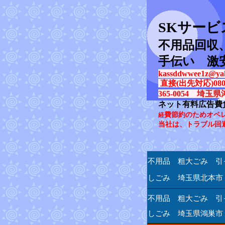
SK
サービ
不用品回収
手伝い 激
kassddwwee1z@yah
直接(出先対応)080-31
365-0054 埼玉県
ネット有料広告費
費節約のためオペ
経
当社は、トラブル回
不用品 粗大ごみ 引
しごみ 埼玉県北本市
不用品 粗大ごみ 引
しごみ 埼玉県鴻巣市