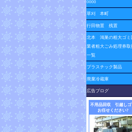
0000
草刈 本町
行田物置 残置
北本 鴻巣の粗大ゴミ
業者粗大ごみ処理券取
一覧
プラスチック製品
廃棄冷蔵庫
広告ブログ
不用品回収 引越しゴ
お任せください?