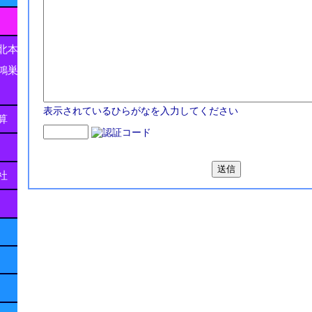
北本
鴻巣
表示されているひらがなを入力してください
算
社