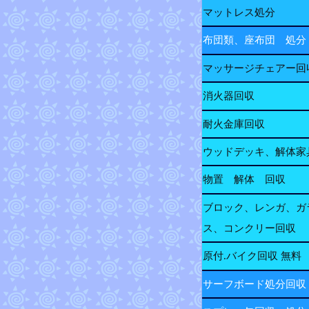
マットレス処分
布団類、座布団 処分
マッサージチェアー回
消火器回収
耐火金庫回収
ウッドデッキ、解体家
物置 解体 回収
ブロック、レンガ、ガ
ス、コンクリー回収
原付.バイク回収 無料
サーフボード処分回収