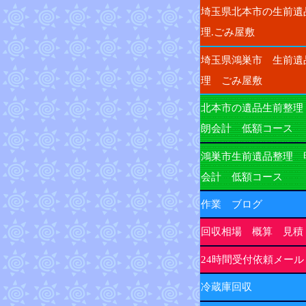
埼玉県北本市の生前遺
理.ごみ屋敷
埼玉県鴻巣市 生前遺
理 ごみ屋敷
北本市の遺品生前整理
朗会計 低額コース
鴻巣市生前遺品整理 
会計 低額コース
作業 ブログ
回収相場 概算 見積
24時間受付依頼メール
冷蔵庫回収