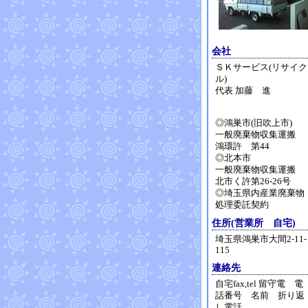
会社
ＳＫサービス(リサイク
ル)
代表 加藤 進
◎鴻巣市(旧吹上市)
一般廃棄物収集運搬
鴻環許 第44
◎北本市
一般廃棄物収集運搬
北市く許第26-26号
◎埼玉県内産業廃棄物
処理委託契約
住所(営業所 自宅)
埼玉県鴻巣市大間2-11-
115
連絡先
自宅fax,tel 留守電 電
話番号 名前 折り返
し電話