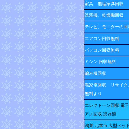
家具 無垢家具回収
洗濯機、乾燥機回収
テレビ、モニターの
エアコン回収無料
パソコン回収無料
ミシン 回収無料
編み機回収
廃家電回収 リサイク
無料より
エレクトーン回収 電
アノ回収 楽器類
鴻巣.北本市 大型ベッ