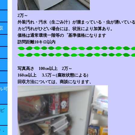
2万～
外装汚れ・汚水（生ごみ汁）が溜まっている・虫が湧いてい
回収
カビ汚れがひどい場合には、状況により加算あり。
価格は通常環境一階等の゜基準価格になります
訪問距離10キロ以内
写真高さ 100㎝以上 2万～
160㎝以上 3.5万～(腐敗状態による)
回収方法については、商談になります、
ル可
子ピ
ド・