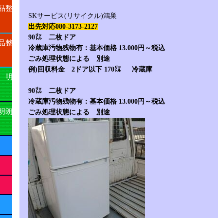
品整
SKサービス(リサイクル)鴻巣
出先対応080-3173-2127
90㍑ 二枚ドア
品整
冷蔵庫汚物残物有：基本価格 13.000円～税込
ごみ処理状態による 別途
例)回収料金 2ドア以下 170㍑ 冷蔵庫
 明
90㍑ 二枚ドア
冷蔵庫汚物残物有：基本価格 13.000円～税込
明朗
ごみ処理状態による 別途