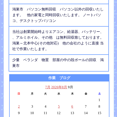
鴻巣市 パソコン無料回収 パソコン以外の回収いたし
ます。 他の家電と同時回収いたします。 ノートパソ
コ、デスクトップパソコン
当社は創業開始時よりエアコン、給湯器、バッテリー、
、アルミホイル、その他 は無料回収致しております。
鴻巣～北本中心(その他対応) 他の会社のように直接 当
社で作業いたします。
少量 ベランダ 物置 部屋の中の段ボールの回収 鴻
巣市
作業 ブログ
7月
2026年8月
9月
日
月
火
水
木
金
土
1
2
3
4
5
6
7
8
9
10
11
12
13
14
15