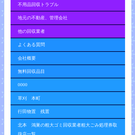
不用品回収トラブル
地元の不動産、管理会社
他の回収業者
よくある質問
会社概要
無料回収品目
0000
草刈 本町
行田物置 残置
北本 鴻巣の粗大ゴミ回収業者粗大ごみ処理券取
扱店一覧