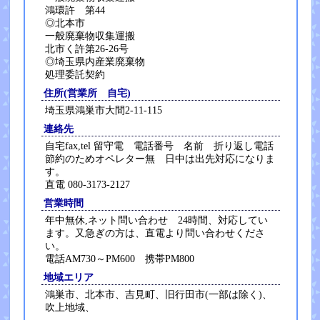
鴻環許 第44
◎北本市
一般廃棄物収集運搬
北市く許第26-26号
◎埼玉県内産業廃棄物
処理委託契約
住所(営業所 自宅)
埼玉県鴻巣市大間2-11-115
連絡先
自宅fax,tel 留守電 電話番号 名前 折り返し電話
節約のためオペレター無 日中は出先対応になりま
す。
直電 080-3173-2127
営業時間
年中無休,ネット問い合わせ 24時間、対応してい
ます。又急ぎの方は、直電より問い合わせくださ
い。
電話AM730～PM600 携帯PM800
地域エリア
鴻巣市、北本市、吉見町、旧行田市(一部は除く)、
吹上地域、