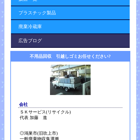
プラスチック製品
廃棄冷蔵庫
広告ブログ
不用品回収 引越しゴミお任せください?
会社
ＳＫサービス(リサイクル)
代表 加藤 進
◎鴻巣市(旧吹上市)
一般廃棄物収集運搬