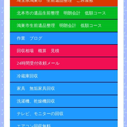
埼玉県鴻巣市 生前遺品整理 ごみ屋敷
北本市の遺品生前整理 明朗会計 低額コース
鴻巣市生前遺品整理 明朗会計 低額コース
作業 ブログ
回収相場 概算 見積
24時間受付依頼メール
冷蔵庫回収
家具 無垢家具回収
洗濯機、乾燥機回収
テレビ、モニターの回収
エアコン回収無料