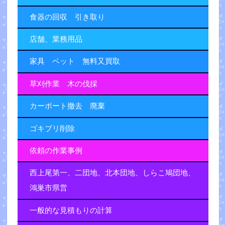
食器の回収 引き取り
店舗、業務用品
家具 ベット 無料又買取
草刈作業 木の伐採
カーポート撤去 廃棄
ゴキブリ削除
依頼の作業事例
西上尾第一、二団地、北本団地、しらこ鳩団地、
鴻巣市県営
一般的な見積もりの計算