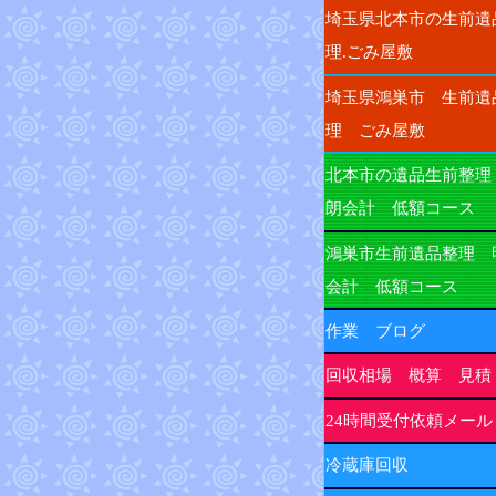
埼玉県北本市の生前遺
理.ごみ屋敷
埼玉県鴻巣市 生前遺
理 ごみ屋敷
北本市の遺品生前整理
朗会計 低額コース
鴻巣市生前遺品整理 
会計 低額コース
作業 ブログ
回収相場 概算 見積
24時間受付依頼メール
冷蔵庫回収