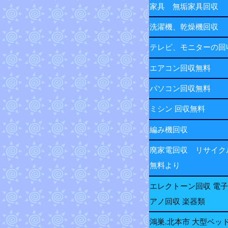
家具 無垢家具回収
洗濯機、乾燥機回収
テレビ、モニターの
エアコン回収無料
パソコン回収無料
ミシン 回収無料
編み機回収
廃家電回収 リサイク
無料より
エレクトーン回収 電
アノ回収 楽器類
鴻巣.北本市 大型ベッ