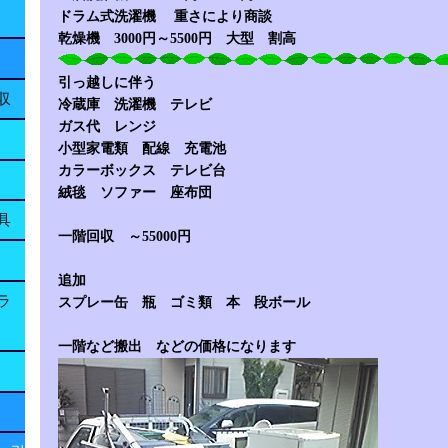
ドラム式洗濯機 重さにより商談
乾燥機 3000円～5500円 大型 割高
引っ越しに伴う
収
冷蔵庫 洗濯機 テレビ
ガス代 レンジ
小型家電類 配線 充電池
カラーボックス テレビ台
絨毯 ソファー 座布団
具
一階回収 ～55000円
追加
ラ
スプレー缶 瓶 ゴミ類 本 段ボール
一階など搬出 などの価格になります