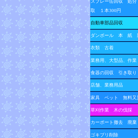
スプレー缶回収 処分
取 １本300円
自動車部品回収
ダンボール 本 紙 
衣類 古着
業務用、大型品、作業
食器の回収 引き取り
店舗、業務用品
家具 ベット 無料又
草刈作業 木の伐採
カーポート撤去 廃棄
ゴキブリ削除