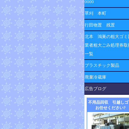
0000
草刈 本町
行田物置 残置
北本 鴻巣の粗大ゴミ
業者粗大ごみ処理券取
一覧
プラスチック製品
廃棄冷蔵庫
広告ブログ
不用品回収 引越しゴ
お任せください?