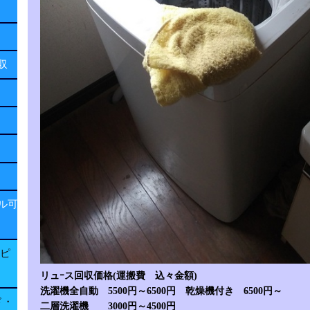
回収
ル可
子ピ
リュｰス回収価格(運搬費 込々金額)
洗濯機全自動 5500円～6500円 乾燥機付き 6500円～
ド・
二層洗濯機 3000円～4500円