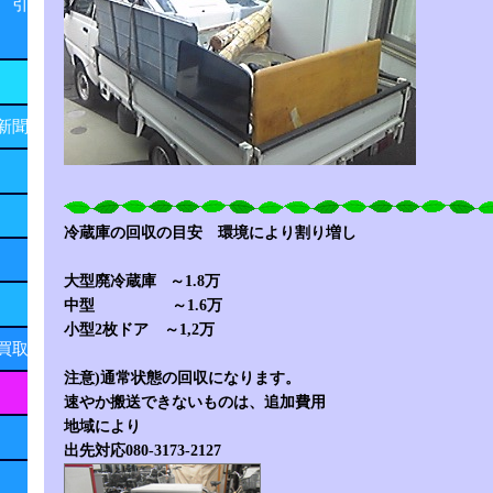
 引
新聞
冷蔵庫の回収の目安 環境により割り増し
大型廃冷蔵庫 ～1.8万
中型 ～1.6万
小型2枚ドア ～1,2万
買取
注意)通常状態の回収になります。
速やか搬送できないものは、追加費用
地域により
出先対応080-3173-2127