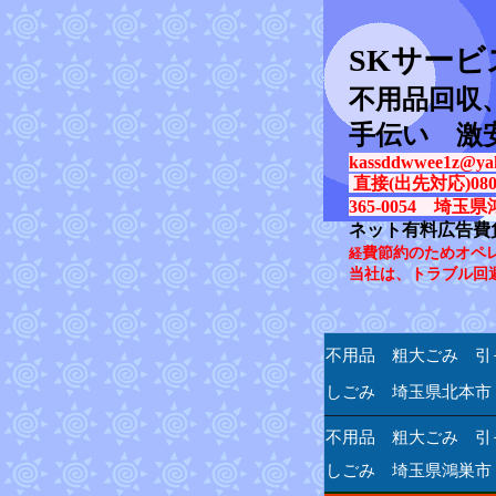
SK
サービ
不用品回収
手伝い 激
kassddwwee1z@yah
直接(出先対応)080-31
365-0054 埼玉県
ネット有料広告費
費節約のためオペ
経
当社は、トラブル回
不用品 粗大ごみ 引
しごみ 埼玉県北本市
不用品 粗大ごみ 引
しごみ 埼玉県鴻巣市