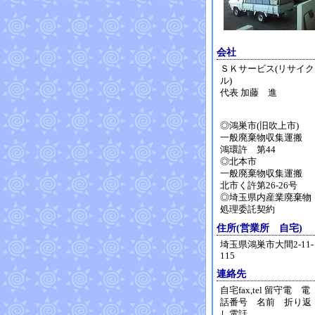
会社
ＳＫサービス(リサイク
ル)
代表 加藤 進
◎鴻巣市(旧吹上市)
一般廃棄物収集運搬
鴻環許 第44
◎北本市
一般廃棄物収集運搬
北市く許第26-26号
◎埼玉県内産業廃棄物
処理委託契約
住所(営業所 自宅)
埼玉県鴻巣市大間2-11-
115
連絡先
自宅fax,tel 留守電 電
話番号 名前 折り返
し電話