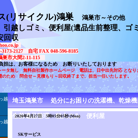
ス(リサイクル)鴻巣
鴻巣市～その他
、引越しゴミ、便利屋(遺品生前整理、ゴミ
安回収
oo.co.jp
73-2127 自宅 FAX 048-596-8185
鴻巣市大間2-11-115
負担は、お客様になるため お断りいたしております
レータ無し 無料自社製作ホームページ 電話は、日中出先対応 となり
避のため 問合せ～見積もり～回収終了まで、担当一任いたします。
っ越
埼玉鴻巣市 処分にお困りの洗濯機、乾燥機
生前遺品整理 粗大ごみ 便利屋
2026年4月27日 5時05分05秒 (Mon)
っ越
SKサービス