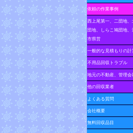
依頼の作業事例
西上尾第一、二団地、
団地、しらこ鳩団地、
市県営
一般的な見積もりの計
不用品回収トラブル
地元の不動産、管理会
他の回収業者
よくある質問
会社概要
無料回収品目