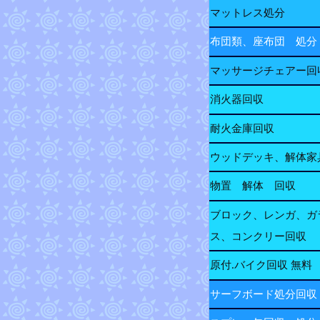
マットレス処分
布団類、座布団 処分
マッサージチェアー回
消火器回収
耐火金庫回収
ウッドデッキ、解体家
物置 解体 回収
ブロック、レンガ、ガ
ス、コンクリー回収
原付.バイク回収 無料
サーフボード処分回収