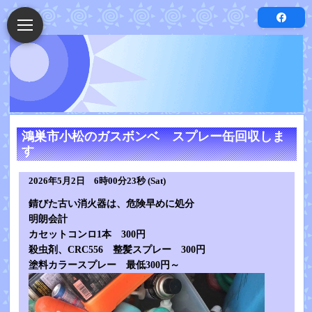
鴻巣市小松のガスボンベ スプレー缶回収しま
す
2026年5月2日 6時00分23秒 (Sat)
錆びた古い消火器は、危険早めに処分
明朗会計
カセットコンロ1本 300円
殺虫剤、CRC556 整髪スプレー 300円
塗料カラースプレー 最低300円～