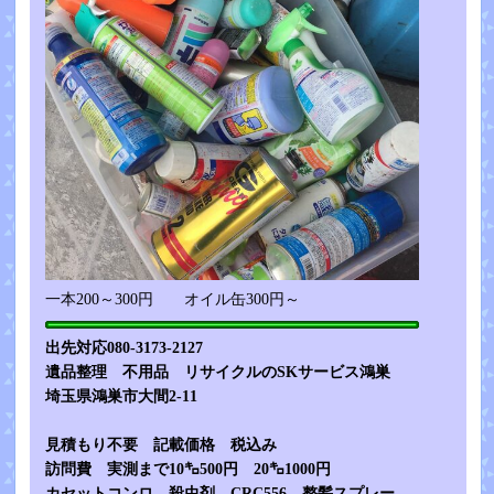
一本200～300円 オイル缶300円～
出先対応080-3173-2127
遺品整理 不用品 リサイクルのSKサービス鴻巣
埼玉県鴻巣市大間2-11
見積もり不要 記載価格 税込み
訪問費 実測まで10㌔500円 20㌔1000円
カセットコンロ、殺虫剤、CRC556 整髪スプレー、