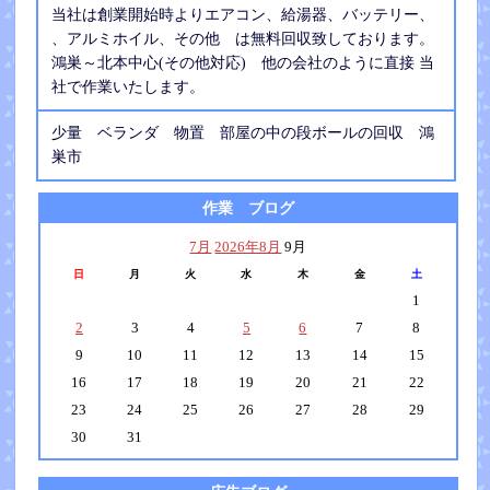
当社は創業開始時よりエアコン、給湯器、バッテリー、
、アルミホイル、その他 は無料回収致しております。
鴻巣～北本中心(その他対応) 他の会社のように直接 当
社で作業いたします。
少量 ベランダ 物置 部屋の中の段ボールの回収 鴻
巣市
作業 ブログ
7月
2026年8月
9月
日
月
火
水
木
金
土
1
2
3
4
5
6
7
8
9
10
11
12
13
14
15
16
17
18
19
20
21
22
23
24
25
26
27
28
29
30
31