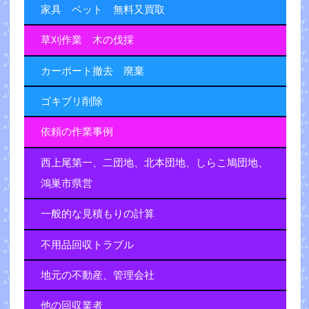
家具 ベット 無料又買取
草刈作業 木の伐採
カーポート撤去 廃棄
ゴキブリ削除
依頼の作業事例
西上尾第一、二団地、北本団地、しらこ鳩団地、
鴻巣市県営
一般的な見積もりの計算
不用品回収トラブル
地元の不動産、管理会社
他の回収業者