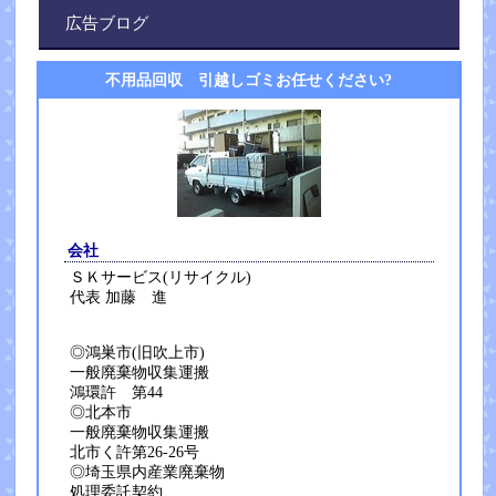
広告ブログ
不用品回収 引越しゴミお任せください?
会社
ＳＫサービス(リサイクル)
代表 加藤 進
◎鴻巣市(旧吹上市)
一般廃棄物収集運搬
鴻環許 第44
◎北本市
一般廃棄物収集運搬
北市く許第26-26号
◎埼玉県内産業廃棄物
処理委託契約