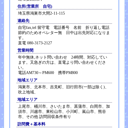
住所(営業所 自宅)
埼玉県鴻巣市大間2-11-115
連絡先
自宅fax,tel 留守電 電話番号 名前 折り返し電話
節約のためオペレター無 日中は出先対応になりま
す。
直電 080-3173-2127
営業時間
年中無休,ネット問い合わせ 24時間、対応してい
ます。又急ぎの方は、直電より問い合わせくださ
い。
電話AM730～PM600 携帯PM800
地域エリア
鴻巣市、北本市、吉見町、旧行田市(一部は除く)、
吹上地域、
地域エリア
上尾市、桶川市、さいたま市、菖蒲市、白岡市、加
須市、川越市、東松山市、小川町、嵐山市、熊谷
市、その他 訪問回収条件有り
訪問費＋基本料