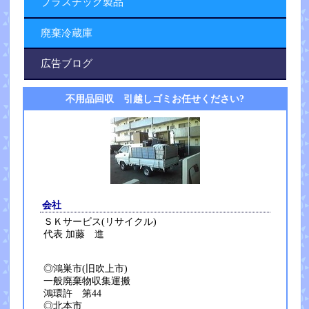
プラスチック製品
廃棄冷蔵庫
広告ブログ
不用品回収 引越しゴミお任せください?
会社
ＳＫサービス(リサイクル)
代表 加藤 進
◎鴻巣市(旧吹上市)
一般廃棄物収集運搬
鴻環許 第44
◎北本市