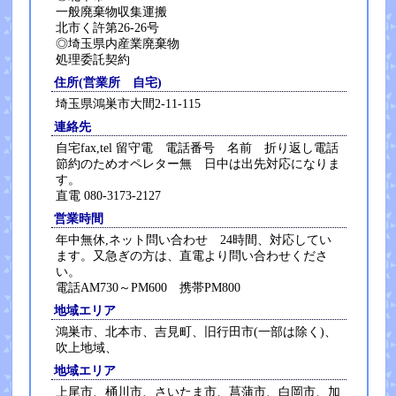
一般廃棄物収集運搬
北市く許第26-26号
◎埼玉県内産業廃棄物
処理委託契約
住所(営業所 自宅)
埼玉県鴻巣市大間2-11-115
連絡先
自宅fax,tel 留守電 電話番号 名前 折り返し電話
節約のためオペレター無 日中は出先対応になりま
す。
直電 080-3173-2127
営業時間
年中無休,ネット問い合わせ 24時間、対応してい
ます。又急ぎの方は、直電より問い合わせくださ
い。
電話AM730～PM600 携帯PM800
地域エリア
鴻巣市、北本市、吉見町、旧行田市(一部は除く)、
吹上地域、
地域エリア
上尾市、桶川市、さいたま市、菖蒲市、白岡市、加