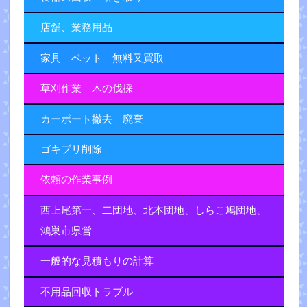
店舗、業務用品
家具 ベット 無料又買取
草刈作業 木の伐採
カーポート撤去 廃棄
ゴキブリ削除
依頼の作業事例
西上尾第一、二団地、北本団地、しらこ鳩団地、
鴻巣市県営
一般的な見積もりの計算
不用品回収トラブル