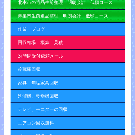
北本市の遺品生前整理 明朗会計 低額コース
鴻巣市生前遺品整理 明朗会計 低額コース
作業 ブログ
回収相場 概算 見積
24時間受付依頼メール
冷蔵庫回収
家具 無垢家具回収
洗濯機、乾燥機回収
テレビ、モニターの回収
エアコン回収無料