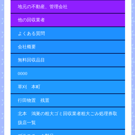
地元の不動産、管理会社
他の回収業者
よくある質問
会社概要
無料回収品目
0000
草刈 本町
行田物置 残置
北本 鴻巣の粗大ゴミ回収業者粗大ごみ処理券取
扱店一覧