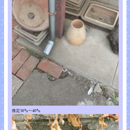
推定30㌔～40㌔