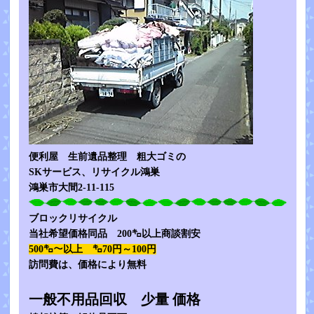
便利屋 生前遺品整理 粗大ゴミの
SKサービス、リサイクル鴻巣
鴻巣市大間2-11-115
ブロックリサイクル
当社希望価格同品 200㌔以上商談割安
500㌔～以上 ㌔70円～100円
訪問費は、価格により無料
一般不用品回収 少量 価格