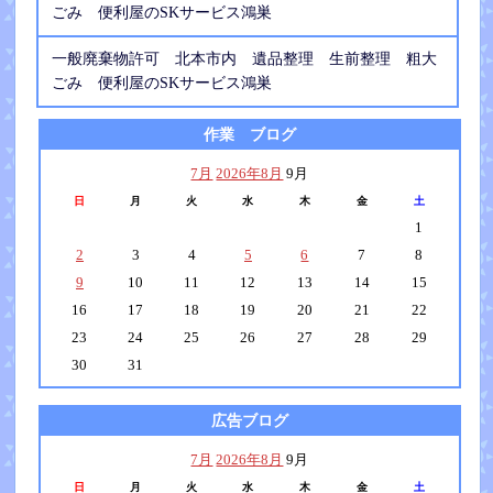
ごみ 便利屋のSKサービス鴻巣
一般廃棄物許可 北本市内 遺品整理 生前整理 粗大
ごみ 便利屋のSKサービス鴻巣
作業 ブログ
7月
2026年8月
9月
日
月
火
水
木
金
土
1
2
3
4
5
6
7
8
9
10
11
12
13
14
15
16
17
18
19
20
21
22
23
24
25
26
27
28
29
30
31
広告ブログ
7月
2026年8月
9月
日
月
火
水
木
金
土