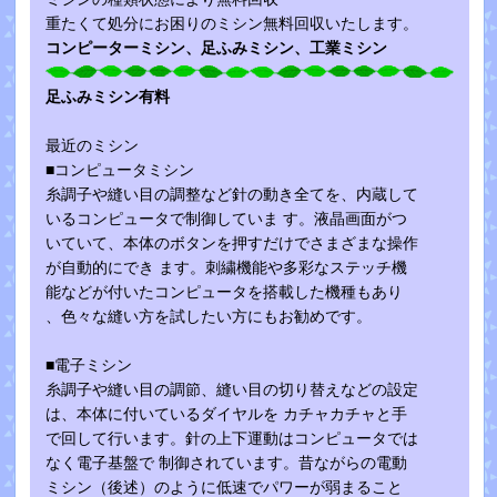
重たくて処分にお困りのミシン無料回収いたします。
コンピーターミシン、足ふみミシン、工業ミシン
足ふみミシン有料
最近のミシン
■コンピュータミシン
糸調子や縫い目の調整など針の動き全てを、内蔵して
いるコンピュータで制御していま す。液晶画面がつ
いていて、本体のボタンを押すだけでさまざまな操作
が自動的にでき ます。刺繍機能や多彩なステッチ機
能などが付いたコンピュータを搭載した機種もあり
、色々な縫い方を試したい方にもお勧めです。
■電子ミシン
糸調子や縫い目の調節、縫い目の切り替えなどの設定
は、本体に付いているダイヤルを カチャカチャと手
で回して行います。針の上下運動はコンピュータでは
なく電子基盤で 制御されています。昔ながらの電動
ミシン（後述）のように低速でパワーが弱まること