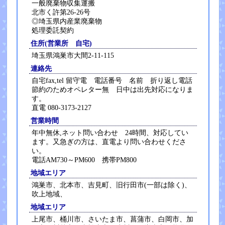
一般廃棄物収集運搬
北市く許第26-26号
◎埼玉県内産業廃棄物
処理委託契約
住所(営業所 自宅)
埼玉県鴻巣市大間2-11-115
連絡先
自宅fax,tel 留守電 電話番号 名前 折り返し電話
節約のためオペレター無 日中は出先対応になりま
す。
直電 080-3173-2127
営業時間
年中無休,ネット問い合わせ 24時間、対応してい
ます。又急ぎの方は、直電より問い合わせくださ
い。
電話AM730～PM600 携帯PM800
地域エリア
鴻巣市、北本市、吉見町、旧行田市(一部は除く)、
吹上地域、
地域エリア
上尾市、桶川市、さいたま市、菖蒲市、白岡市、加