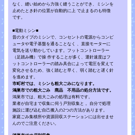
なく、縫い始めから力強く縫うことができ、ミシンを
止めたとき針の位置が自動的に上 で止まるのも特徴
です。
■電動ミシン■
昔のタイプのミシンで、コンセントの電源からコンピ
ュータや電子基盤を通ることなく 、直接モーターに
電気を送り動かしています。フットコントローラー
（足踏み機）で操 作することが多く、運針速度はフ
ットコントローラーの踏み具合によって電圧を変えて
変化させるため、強く踏むと早く、弱く踏むと遅く針
を進めます。
市町村では、ミシンも粗大ごみになります。
鴻巣市での粗大ごみ 廃品 不用品の処分方法です。
鴻巣市では、粗大ごみの処理は有料です。
業者が自宅まで収集に伺う戸別収集と 。自分で処理
施設に運び込む自己搬入の2つの方法があります。
家庭ごみ集積所や資源回収ステーションには出せませ
んのでご注意ください。