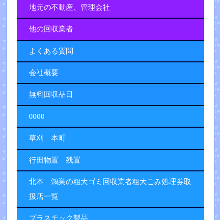
地元の不動産、管理会社
他の回収業者
よくある質問
会社概要
無料回収品目
0000
草刈 本町
行田物置 残置
北本 鴻巣の粗大ゴミ回収業者粗大ごみ処理券取
扱店一覧
プラスチック製品