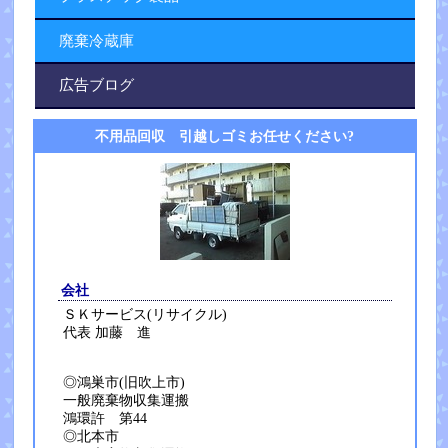
廃棄冷蔵庫
広告ブログ
不用品回収 引越しゴミお任せください?
会社
ＳＫサービス(リサイクル)
代表 加藤 進
◎鴻巣市(旧吹上市)
一般廃棄物収集運搬
鴻環許 第44
◎北本市