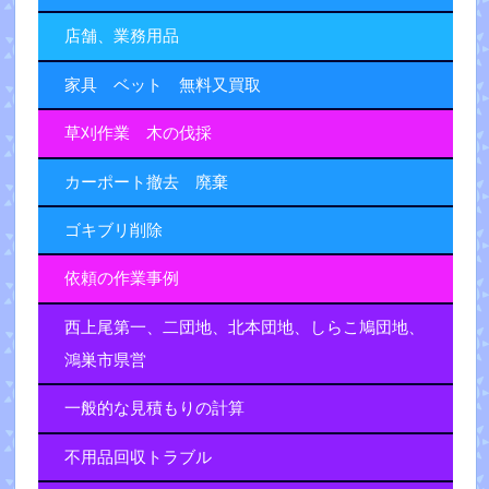
店舗、業務用品
家具 ベット 無料又買取
草刈作業 木の伐採
カーポート撤去 廃棄
ゴキブリ削除
依頼の作業事例
西上尾第一、二団地、北本団地、しらこ鳩団地、
鴻巣市県営
一般的な見積もりの計算
不用品回収トラブル