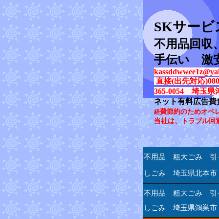
SK
サービ
不用品回収
手伝い 激
kassddwwee1z@yah
直接(出先対応)080-31
365-0054 埼玉県
ネット有料広告費
費節約のためオペ
経
当社は、トラブル回
不用品 粗大ごみ 引
しごみ 埼玉県北本市
不用品 粗大ごみ 引
しごみ 埼玉県鴻巣市