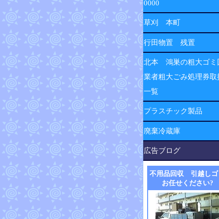
0000
草刈 本町
行田物置 残置
北本 鴻巣の粗大ゴミ
業者粗大ごみ処理券取
一覧
プラスチック製品
廃棄冷蔵庫
広告ブログ
不用品回収 引越しゴ
お任せください?