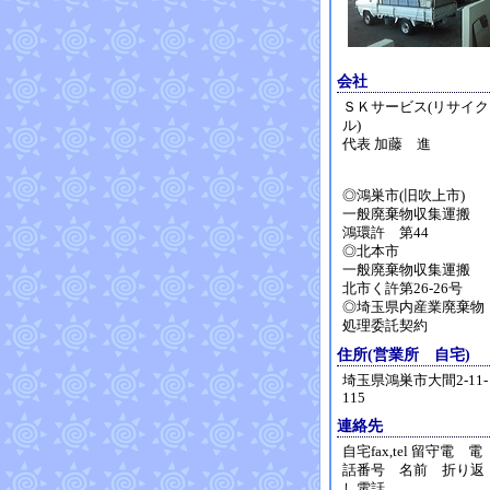
会社
ＳＫサービス(リサイク
ル)
代表 加藤 進
◎鴻巣市(旧吹上市)
一般廃棄物収集運搬
鴻環許 第44
◎北本市
一般廃棄物収集運搬
北市く許第26-26号
◎埼玉県内産業廃棄物
処理委託契約
住所(営業所 自宅)
埼玉県鴻巣市大間2-11-
115
連絡先
自宅fax,tel 留守電 電
話番号 名前 折り返
し電話