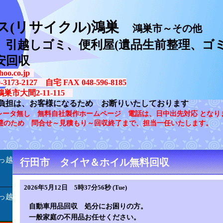
ス(リサイクル)鴻巣
鴻巣市～その他
、引越しゴミ、便利屋(遺品生前整理、ゴミ
安回収
oo.co.jp
73-2127 自宅 FAX 048-596-8185
鴻巣市大間2-11-115
負担は、お客様になるため お断りいたしております
レータ無し 無料自社製作ホームページ 電話は、日中出先対応 となり
避のため 問合せ～見積もり～回収終了まで、担当一任いたします。
っ越
行田市 タイヤ＆ホイル無料回収
2026年5月12日 5時37分56秒 (Tue)
っ越
自動車用品回収 処分にお困りの方。
一般家庭の不用品お任せください。