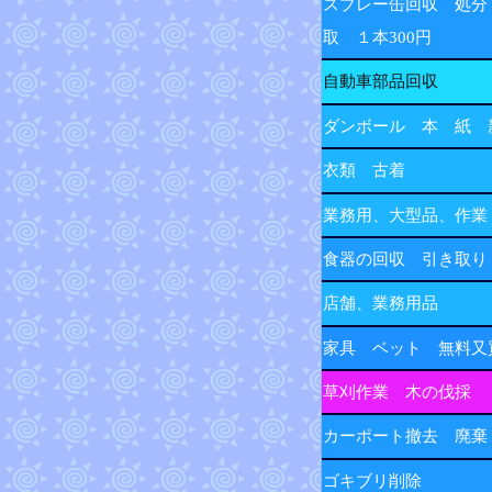
スプレー缶回収 処分
取 １本300円
自動車部品回収
ダンボール 本 紙 
衣類 古着
業務用、大型品、作業
食器の回収 引き取り
店舗、業務用品
家具 ベット 無料又
草刈作業 木の伐採
カーポート撤去 廃棄
ゴキブリ削除