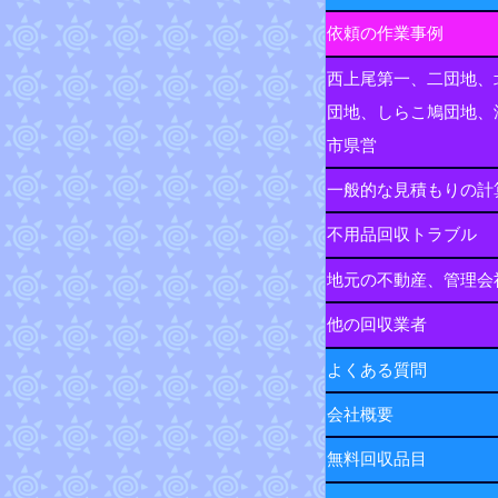
依頼の作業事例
西上尾第一、二団地、
団地、しらこ鳩団地、
市県営
一般的な見積もりの計
不用品回収トラブル
地元の不動産、管理会
他の回収業者
よくある質問
会社概要
無料回収品目