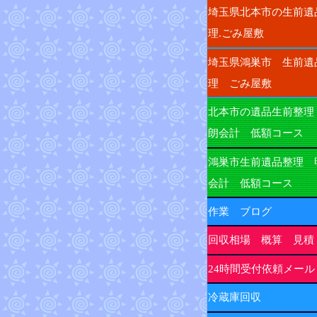
埼玉県北本市の生前遺
理.ごみ屋敷
埼玉県鴻巣市 生前遺
理 ごみ屋敷
北本市の遺品生前整理
朗会計 低額コース
鴻巣市生前遺品整理 
会計 低額コース
作業 ブログ
回収相場 概算 見積
24時間受付依頼メール
冷蔵庫回収