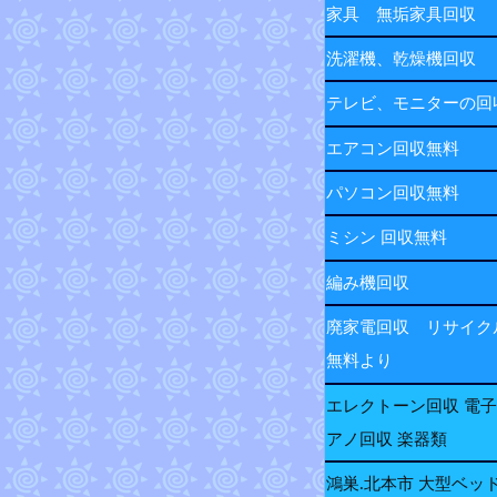
家具 無垢家具回収
洗濯機、乾燥機回収
テレビ、モニターの
エアコン回収無料
パソコン回収無料
ミシン 回収無料
編み機回収
廃家電回収 リサイク
無料より
エレクトーン回収 電
アノ回収 楽器類
鴻巣.北本市 大型ベッ