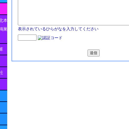
北本
鴻巣
表示されているひらがなを入力してください
算
社