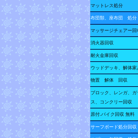
マットレス処分
布団類、座布団 処分
マッサージチェアー回
消火器回収
耐火金庫回収
ウッドデッキ、解体家
物置 解体 回収
ブロック、レンガ、ガ
ス、コンクリー回収
原付.バイク回収 無料
サーフボード処分回収