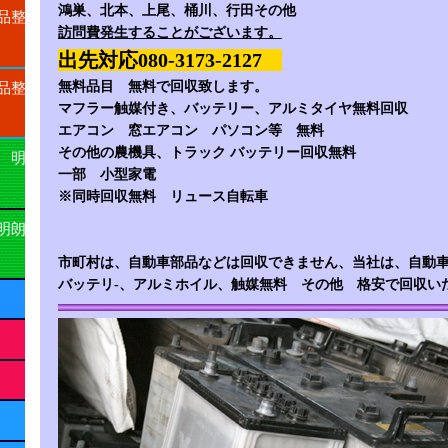
鴻巣、北本、上尾、桶川、行田その他
品整
訪問費発生することがございます。
出先対応080-3173-2127
無料品目 無料で回収致します。
品整
マフラー触媒付き、バッテリー、アルミタイヤ無料回収
エアコン 窓エアコン パソコン等 無料
その他の農機具、トラック バッテリー回収無料
 明
一部 小型家電
※同時回収無料 リュース自転車
明朗
市町村は、自動車部品などは回収できません、当社は、自動
バッテリ-、アルミホイル、触媒無料 その他 格安で回収い