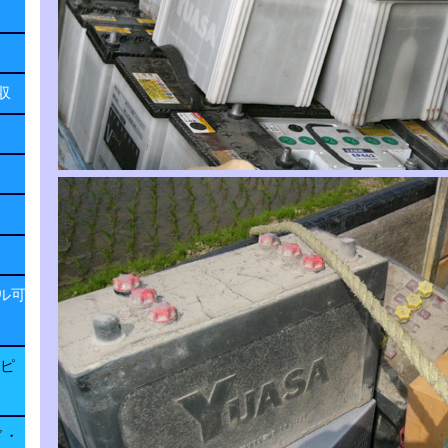
回収
ル可
子ピ
ド・