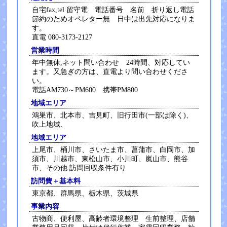
自宅fax,tel 留守電 電話番号 名前 折り返し電話
節約のためオペレター無 日中は出先対応になりま
す。
直電 080-3173-2127
営業時間
年中無休,ネット問い合わせ 24時間、対応してい
ます。又急ぎの方は、直電より問い合わせくださ
い。
電話AM730～PM600 携帯PM800
地域エリア
鴻巣市、北本市、吉見町、旧行田市(一部は除く)、
吹上地域、
地域エリア
上尾市、桶川市、さいたま市、菖蒲市、白岡市、加
須市、川越市、東松山市、小川町、嵐山市、熊谷
市、その他 訪問回収条件有り
訪問費＋基本料
東京都、群馬県、栃木県、茨城県
事業内容
古物商、便利屋、高齢者環境整理 生前整理、店舗