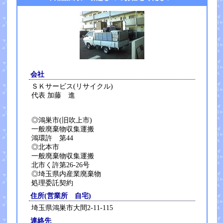
会社
ＳＫサービス(リサイクル)
代表 加藤 進
◎鴻巣市(旧吹上市)
一般廃棄物収集運搬
鴻環許 第44
◎北本市
一般廃棄物収集運搬
北市く許第26-26号
◎埼玉県内産業廃棄物
処理委託契約
住所(営業所 自宅)
埼玉県鴻巣市大間2-11-115
連絡先