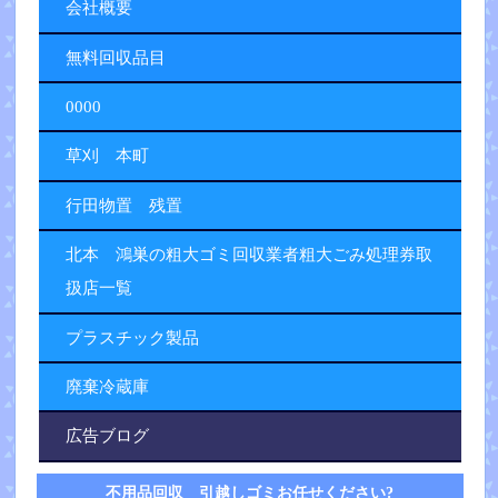
会社概要
無料回収品目
0000
草刈 本町
行田物置 残置
北本 鴻巣の粗大ゴミ回収業者粗大ごみ処理券取
扱店一覧
プラスチック製品
廃棄冷蔵庫
広告ブログ
不用品回収 引越しゴミお任せください?