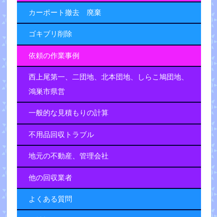
カーポート撤去 廃棄
ゴキブリ削除
依頼の作業事例
西上尾第一、二団地、北本団地、しらこ鳩団地、
鴻巣市県営
一般的な見積もりの計算
不用品回収トラブル
地元の不動産、管理会社
他の回収業者
よくある質問