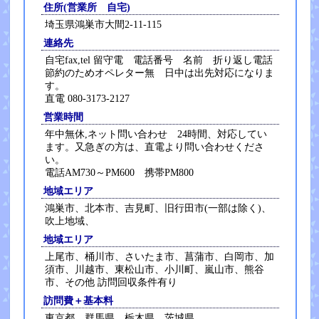
住所(営業所 自宅)
埼玉県鴻巣市大間2-11-115
連絡先
自宅fax,tel 留守電 電話番号 名前 折り返し電話
節約のためオペレター無 日中は出先対応になりま
す。
直電 080-3173-2127
営業時間
年中無休,ネット問い合わせ 24時間、対応してい
ます。又急ぎの方は、直電より問い合わせくださ
い。
電話AM730～PM600 携帯PM800
地域エリア
鴻巣市、北本市、吉見町、旧行田市(一部は除く)、
吹上地域、
地域エリア
上尾市、桶川市、さいたま市、菖蒲市、白岡市、加
須市、川越市、東松山市、小川町、嵐山市、熊谷
市、その他 訪問回収条件有り
訪問費＋基本料
東京都、群馬県、栃木県、茨城県