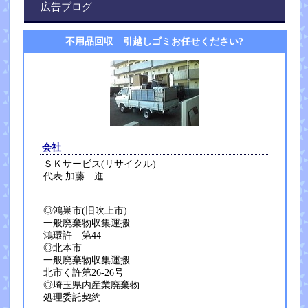
広告ブログ
不用品回収 引越しゴミお任せください?
会社
ＳＫサービス(リサイクル)
代表 加藤 進
◎鴻巣市(旧吹上市)
一般廃棄物収集運搬
鴻環許 第44
◎北本市
一般廃棄物収集運搬
北市く許第26-26号
◎埼玉県内産業廃棄物
処理委託契約