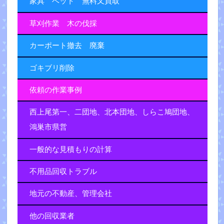
家具 ベット 無料又買取
草刈作業 木の伐採
カーポート撤去 廃棄
ゴキブリ削除
依頼の作業事例
西上尾第一、二団地、北本団地、しらこ鳩団地、
鴻巣市県営
一般的な見積もりの計算
不用品回収トラブル
地元の不動産、管理会社
他の回収業者