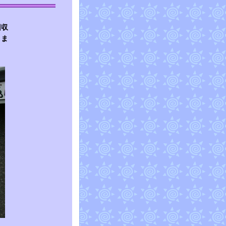
用品回収
りま