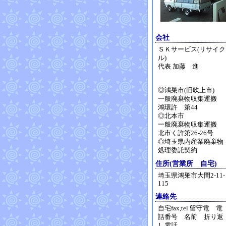
会社
ＳＫサービス(リサイク
ル)
代表 加藤 進
◎鴻巣市(旧吹上市)
一般廃棄物収集運搬
鴻環許 第44
◎北本市
一般廃棄物収集運搬
北市く許第26-26号
◎埼玉県内産業廃棄物
処理委託契約
住所(営業所 自宅)
埼玉県鴻巣市大間2-11-
115
連絡先
自宅fax,tel 留守電 電
話番号 名前 折り返
し電話