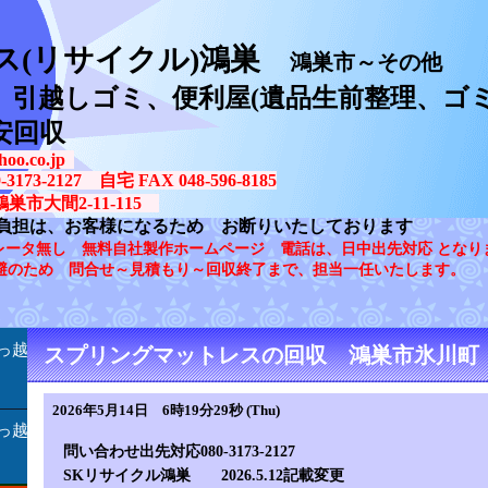
ス(リサイクル)鴻巣
鴻巣市～その他
、引越しゴミ、便利屋(遺品生前整理、ゴミ
安回収
oo.co.jp
73-2127 自宅 FAX 048-596-8185
鴻巣市大間2-11-115
負担は、お客様になるため お断りいたしております
レータ無し 無料自社製作ホームページ 電話は、日中出先対応 となり
避のため 問合せ～見積もり～回収終了まで、担当一任いたします。
っ越
スプリングマットレスの回収 鴻巣市氷川町
2026年5月14日 6時19分29秒 (Thu)
っ越
問い合わせ出先対応080-3173-2127
SKリサイクル鴻巣 2026.5.12記載変更