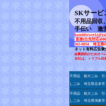
SK
サービ
不用品回収
手伝い 激
kassddwwee1z@yah
直接(出先対応)080-31
365-0054 埼玉県
ネット有料広告費
費節約のためオペ
経
当社は、トラブル回
不用品 粗大ごみ 引
しごみ 埼玉県北本市
不用品 粗大ごみ 引
しごみ 埼玉県鴻巣市