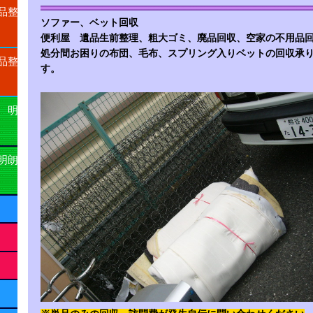
品整
ソファー、ベット回収
便利屋 遺品生前整理、
粗大ゴミ、廃品回収
、空家の不
処分間お困りの布団、毛布、スプリング入りベットの回収承
品整
す。
 明
明朗