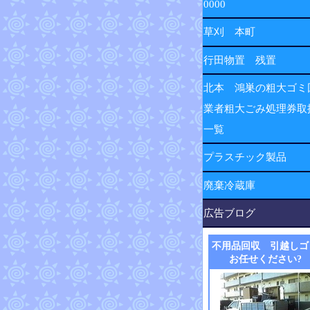
0000
草刈 本町
行田物置 残置
北本 鴻巣の粗大ゴミ
業者粗大ごみ処理券取
一覧
プラスチック製品
廃棄冷蔵庫
広告ブログ
不用品回収 引越しゴ
お任せください?