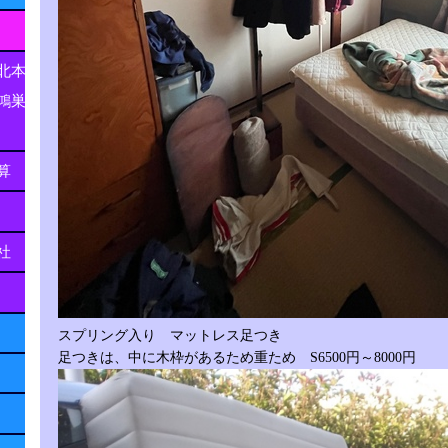
北本
鴻巣
算
社
スプリング入り マットレス足つき
足つきは、中に木枠があるため重ため S6500円～8000円