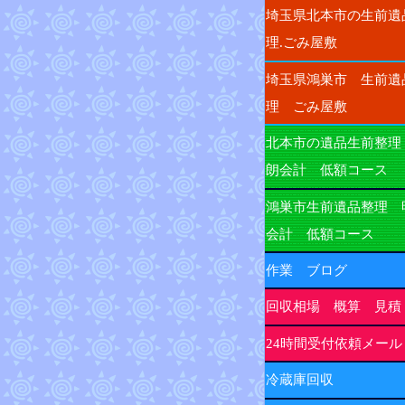
埼玉県北本市の生前遺
理.ごみ屋敷
埼玉県鴻巣市 生前遺
理 ごみ屋敷
北本市の遺品生前整理
朗会計 低額コース
鴻巣市生前遺品整理 
会計 低額コース
作業 ブログ
回収相場 概算 見積
24時間受付依頼メール
冷蔵庫回収