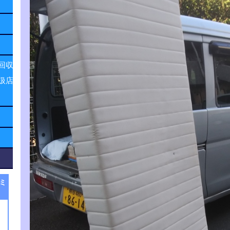
回収
扱店
ミ