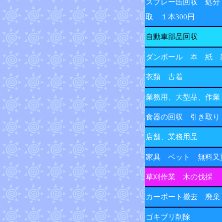
スプレー缶回収 処分
取 １本300円
自動車部品回収
ダンボール 本 紙 
衣類 古着
業務用、大型品、作業
食器の回収 引き取り
店舗、業務用品
家具 ベット 無料又
草刈作業 木の伐採
カーポート撤去 廃棄
ゴキブリ削除