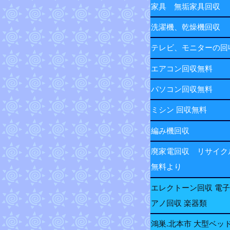
家具 無垢家具回収
洗濯機、乾燥機回収
テレビ、モニターの
エアコン回収無料
パソコン回収無料
ミシン 回収無料
編み機回収
廃家電回収 リサイク
無料より
エレクトーン回収 電
アノ回収 楽器類
鴻巣.北本市 大型ベッ