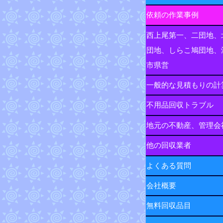
依頼の作業事例
西上尾第一、二団地、
団地、しらこ鳩団地、
市県営
一般的な見積もりの計
不用品回収トラブル
地元の不動産、管理会
他の回収業者
よくある質問
会社概要
無料回収品目