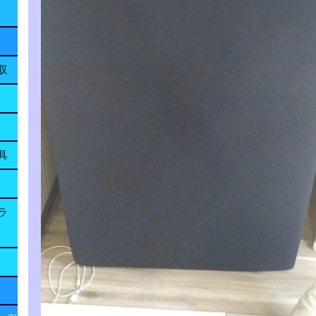
収
具
ラ