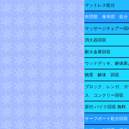
マットレス処分
布団類、座布団 処分
マッサージチェアー回
消火器回収
耐火金庫回収
ウッドデッキ、解体家
物置 解体 回収
ブロック、レンガ、ガ
ス、コンクリー回収
原付.バイク回収 無料
サーフボード処分回収