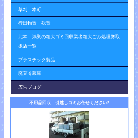
草刈 本町
行田物置 残置
北本 鴻巣の粗大ゴミ回収業者粗大ごみ処理券取
扱店一覧
プラスチック製品
廃棄冷蔵庫
広告ブログ
不用品回収 引越しゴミお任せください?