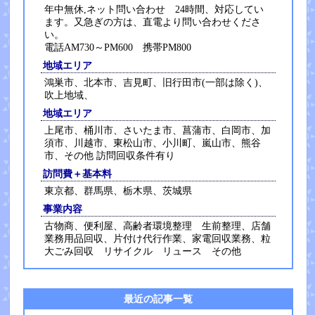
年中無休,ネット問い合わせ 24時間、対応してい
ます。又急ぎの方は、直電より問い合わせくださ
い。
電話AM730～PM600 携帯PM800
地域エリア
鴻巣市、北本市、吉見町、旧行田市(一部は除く)、
吹上地域、
地域エリア
上尾市、桶川市、さいたま市、菖蒲市、白岡市、加
須市、川越市、東松山市、小川町、嵐山市、熊谷
市、その他 訪問回収条件有り
訪問費＋基本料
東京都、群馬県、栃木県、茨城県
事業内容
古物商、便利屋、高齢者環境整理 生前整理、店舗
業務用品回収、片付け代行作業、家電回収業務、粒
大ごみ回収 リサイクル リュース その他
最近の記事一覧