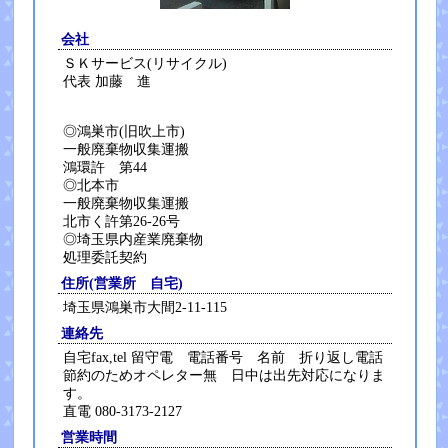
会社
ＳＫサービス(リサイクル)
代表 加藤 進
◎鴻巣市(旧吹上市)
一般廃棄物収集運搬
鴻環許 第44
◎北本市
一般廃棄物収集運搬
北市く許第26-26号
◎埼玉県内産業廃棄物
処理委託契約
住所(営業所 自宅)
埼玉県鴻巣市大間2-11-115
連絡先
自宅fax,tel 留守電 電話番号 名前 折り返し電話
節約のためオペレター無 日中は出先対応になりま
す。
直電 080-3173-2127
営業時間