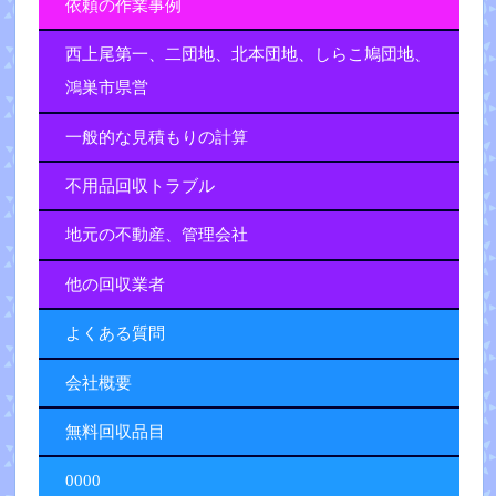
依頼の作業事例
西上尾第一、二団地、北本団地、しらこ鳩団地、
鴻巣市県営
一般的な見積もりの計算
不用品回収トラブル
地元の不動産、管理会社
他の回収業者
よくある質問
会社概要
無料回収品目
0000