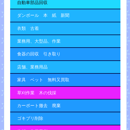
自動車部品回収
ダンボール 本 紙 新聞
衣類 古着
業務用、大型品、作業
食器の回収 引き取り
店舗、業務用品
家具 ベット 無料又買取
草刈作業 木の伐採
カーポート撤去 廃棄
ゴキブリ削除