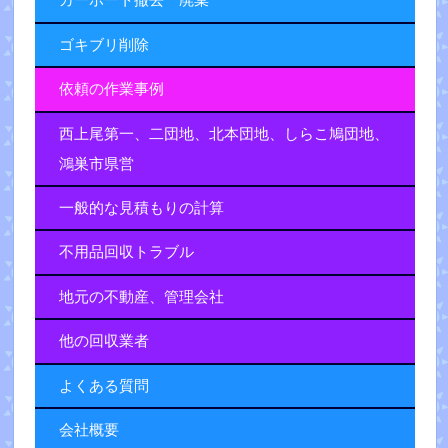
カーポート撤去 廃棄
ゴキブリ削除
依頼の作業事例
西上尾第一、二団地、北本団地、しらこ鳩団地、
鴻巣市県営
一般的な見積もりの計算
不用品回収トラブル
地元の不動産、管理会社
他の回収業者
よくある質問
会社概要