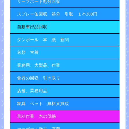
サーフボード処分回収
スプレー缶回収 処分 引取 １本300円
自動車部品回収
ダンボール 本 紙 新聞
衣類 古着
業務用、大型品、作業
食器の回収 引き取り
店舗、業務用品
家具 ベット 無料又買取
草刈作業 木の伐採