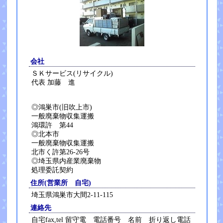
会社
ＳＫサービス(リサイクル)
代表 加藤 進
◎鴻巣市(旧吹上市)
一般廃棄物収集運搬
鴻環許 第44
◎北本市
一般廃棄物収集運搬
北市く許第26-26号
◎埼玉県内産業廃棄物
処理委託契約
住所(営業所 自宅)
埼玉県鴻巣市大間2-11-115
連絡先
自宅fax,tel 留守電 電話番号 名前 折り返し電話