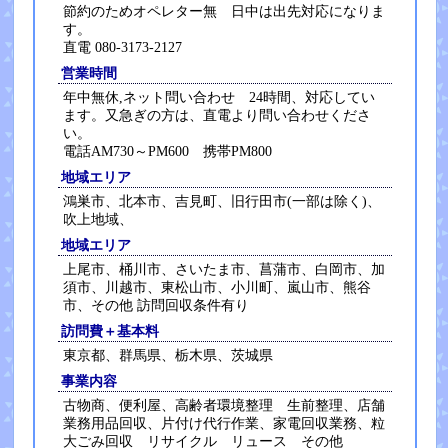
節約のためオペレター無 日中は出先対応になりま
す。
直電 080-3173-2127
営業時間
年中無休,ネット問い合わせ 24時間、対応してい
ます。又急ぎの方は、直電より問い合わせくださ
い。
電話AM730～PM600 携帯PM800
地域エリア
鴻巣市、北本市、吉見町、旧行田市(一部は除く)、
吹上地域、
地域エリア
上尾市、桶川市、さいたま市、菖蒲市、白岡市、加
須市、川越市、東松山市、小川町、嵐山市、熊谷
市、その他 訪問回収条件有り
訪問費＋基本料
東京都、群馬県、栃木県、茨城県
事業内容
古物商、便利屋、高齢者環境整理 生前整理、店舗
業務用品回収、片付け代行作業、家電回収業務、粒
大ごみ回収 リサイクル リュース その他