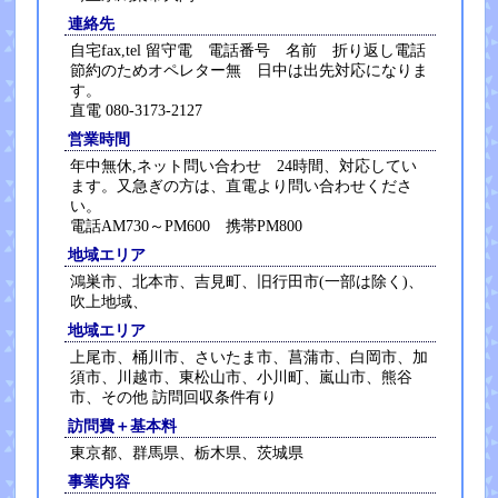
連絡先
自宅fax,tel 留守電 電話番号 名前 折り返し電話
節約のためオペレター無 日中は出先対応になりま
す。
直電 080-3173-2127
営業時間
年中無休,ネット問い合わせ 24時間、対応してい
ます。又急ぎの方は、直電より問い合わせくださ
い。
電話AM730～PM600 携帯PM800
地域エリア
鴻巣市、北本市、吉見町、旧行田市(一部は除く)、
吹上地域、
地域エリア
上尾市、桶川市、さいたま市、菖蒲市、白岡市、加
須市、川越市、東松山市、小川町、嵐山市、熊谷
市、その他 訪問回収条件有り
訪問費＋基本料
東京都、群馬県、栃木県、茨城県
事業内容