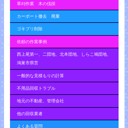
草刈作業 木の伐採
カーポート撤去 廃棄
ゴキブリ削除
依頼の作業事例
西上尾第一、二団地、北本団地、しらこ鳩団地、
鴻巣市県営
一般的な見積もりの計算
不用品回収トラブル
地元の不動産、管理会社
他の回収業者
よくある質問