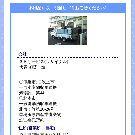
不用品回収 引越しゴミお任せください?
会社
ＳＫサービス(リサイクル)
代表 加藤 進
◎鴻巣市(旧吹上市)
一般廃棄物収集運搬
鴻環許 第44
◎北本市
一般廃棄物収集運搬
北市く許第26-26号
◎埼玉県内産業廃棄物
処理委託契約
住所(営業所 自宅)