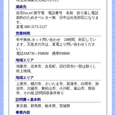
埼玉県鴻巣市大間2-11-115
連絡先
自宅fax,tel 留守電 電話番号 名前 折り返し電話
節約のためオペレター無 日中は出先対応になりま
す。
直電 080-3173-2127
営業時間
年中無休,ネット問い合わせ 24時間、対応してい
ます。又急ぎの方は、直電より問い合わせくださ
い。
電話AM730～PM600 携帯PM800
地域エリア
鴻巣市、北本市、吉見町、旧行田市(一部は除く)、
吹上地域、
地域エリア
上尾市、桶川市、さいたま市、菖蒲市、白岡市、加
須市、川越市、東松山市、小川町、嵐山市、熊谷
市、その他 訪問回収条件有り
訪問費＋基本料
東京都、群馬県、栃木県、茨城県
事業内容