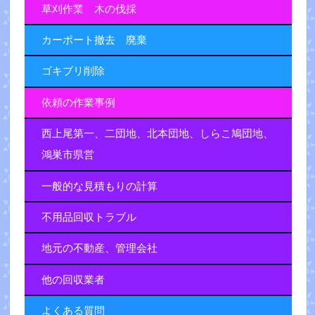
草刈作業 木の伐採
カーポート撤去 廃棄
ゴキブリ削除
依頼の作業事例
西上尾第一、二団地、北本団地、しらこ鳩団地、
鴻巣市県営
一般的な見積もりの計算
不用品回収トラブル
地元の不動産、管理会社
他の回収業者
よくある質問