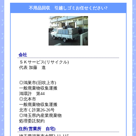
不用品回収 引越しゴミお任せください?
会社
ＳＫサービス(リサイクル)
代表 加藤 進
◎鴻巣市(旧吹上市)
一般廃棄物収集運搬
鴻環許 第44
◎北本市
一般廃棄物収集運搬
北市く許第26-26号
◎埼玉県内産業廃棄物
処理委託契約
住所(営業所 自宅)