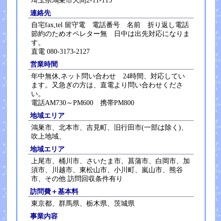
埼玉県鴻巣市大間2-11-115
連絡先
自宅fax,tel 留守電 電話番号 名前 折り返し電話
節約のためオペレター無 日中は出先対応になりま
す。
直電 080-3173-2127
営業時間
年中無休,ネット問い合わせ 24時間、対応してい
ます。又急ぎの方は、直電より問い合わせくださ
い。
電話AM730～PM600 携帯PM800
地域エリア
鴻巣市、北本市、吉見町、旧行田市(一部は除く)、
吹上地域、
地域エリア
上尾市、桶川市、さいたま市、菖蒲市、白岡市、加
須市、川越市、東松山市、小川町、嵐山市、熊谷
市、その他 訪問回収条件有り
訪問費＋基本料
東京都、群馬県、栃木県、茨城県
事業内容