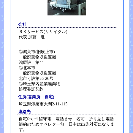
会社
ＳＫサービス(リサイクル)
代表 加藤 進
◎鴻巣市(旧吹上市)
一般廃棄物収集運搬
鴻環許 第44
◎北本市
一般廃棄物収集運搬
北市く許第26-26号
◎埼玉県内産業廃棄物
処理委託契約
住所(営業所 自宅)
埼玉県鴻巣市大間2-11-115
連絡先
自宅fax,tel 留守電 電話番号 名前 折り返し電話
節約のためオペレター無 日中は出先対応になりま
す。