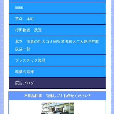
0000
草刈 本町
行田物置 残置
北本 鴻巣の粗大ゴミ回収業者粗大ごみ処理券取
扱店一覧
プラスチック製品
廃棄冷蔵庫
広告ブログ
不用品回収 引越しゴミお任せください?