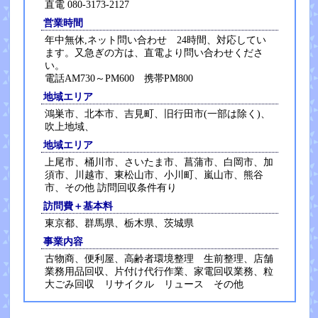
直電 080-3173-2127
営業時間
年中無休,ネット問い合わせ 24時間、対応してい
ます。又急ぎの方は、直電より問い合わせくださ
い。
電話AM730～PM600 携帯PM800
地域エリア
鴻巣市、北本市、吉見町、旧行田市(一部は除く)、
吹上地域、
地域エリア
上尾市、桶川市、さいたま市、菖蒲市、白岡市、加
須市、川越市、東松山市、小川町、嵐山市、熊谷
市、その他 訪問回収条件有り
訪問費＋基本料
東京都、群馬県、栃木県、茨城県
事業内容
古物商、便利屋、高齢者環境整理 生前整理、店舗
業務用品回収、片付け代行作業、家電回収業務、粒
大ごみ回収 リサイクル リュース その他