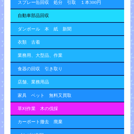
スプレー缶回収 処分 引取 １本300円
自動車部品回収
ダンボール 本 紙 新聞
衣類 古着
業務用、大型品、作業
食器の回収 引き取り
店舗、業務用品
家具 ベット 無料又買取
草刈作業 木の伐採
カーポート撤去 廃棄