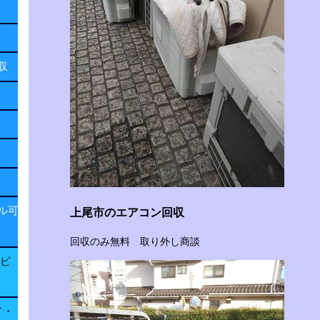
回収
ル可
上尾市のエアコン回収
回収のみ無料 取り外し商談
子ピ
ド・