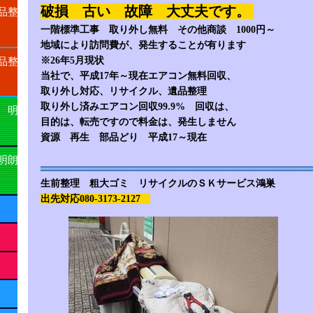
破損 古い 故障 大丈夫です。
品整
一階標準工事 取り外し無料 その他商談 1000円～
地域により訪問費が、発生することが有ります
※26年5月現状
品整
当社で、平成17年～現在エアコン無料回収、
取り外し対応、リサイクル、遺品整理
取り外し済みエアコン回収99.9% 回収は、
 明
目的は、転売ですので料金は、発生しません
資源 再生 部品どり 平成17～現在
明朗
生前整理 粗大ゴミ リサイクルのＳＫサービス鴻巣
出先対応080-3173-2127