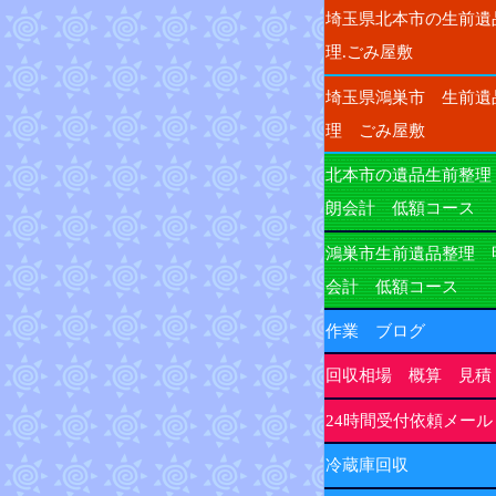
埼玉県北本市の生前遺
理.ごみ屋敷
埼玉県鴻巣市 生前遺
理 ごみ屋敷
北本市の遺品生前整理
朗会計 低額コース
鴻巣市生前遺品整理 
会計 低額コース
作業 ブログ
回収相場 概算 見積
24時間受付依頼メール
冷蔵庫回収