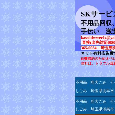
SK
サービ
不用品回収
手伝い 激
kassddwwee1z@yah
直接(出先対応)080-31
365-0054 埼玉県
ネット有料広告費
費節約のためオペ
経
当社は、トラブル回
不用品 粗大ごみ 引
しごみ 埼玉県北本市
不用品 粗大ごみ 引
しごみ 埼玉県鴻巣市