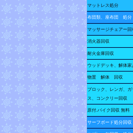
マットレス処分
布団類、座布団 処分
マッサージチェアー回
消火器回収
耐火金庫回収
ウッドデッキ、解体家
物置 解体 回収
ブロック、レンガ、ガ
ス、コンクリー回収
原付.バイク回収 無料
サーフボード処分回収