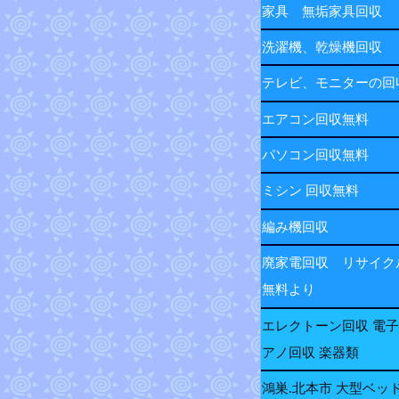
家具 無垢家具回収
洗濯機、乾燥機回収
テレビ、モニターの
エアコン回収無料
パソコン回収無料
ミシン 回収無料
編み機回収
廃家電回収 リサイク
無料より
エレクトーン回収 電
アノ回収 楽器類
鴻巣.北本市 大型ベッ