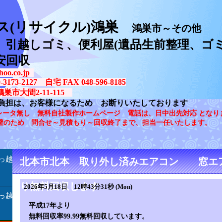
ス(リサイクル)鴻巣
鴻巣市～その他
、引越しゴミ、便利屋(遺品生前整理、ゴミ
安回収
oo.co.jp
73-2127 自宅 FAX 048-596-8185
鴻巣市大間2-11-115
負担は、お客様になるため お断りいたしております
レータ無し 無料自社製作ホームページ 電話は、日中出先対応 となり
避のため 問合せ～見積もり～回収終了まで、担当一任いたします。
っ越
北本市北本 取り外し済みエアコン 窓エ
り無料回収します
2026年5月18日 12時43分31秒 (Mon)
っ越
平成17年より
無料回収率99.99無料回収しています。