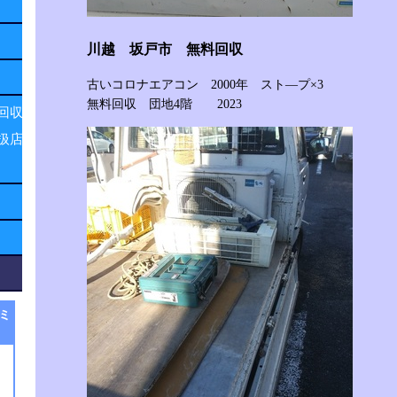
川越 坂戸市 無料回収
古いコロナエアコン 2000年 スト―プ×3
無料回収 団地4階 2023
回収
扱店
ミ