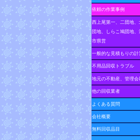
依頼の作業事例
西上尾第一、二団地、
団地、しらこ鳩団地、
市県営
一般的な見積もりの計
不用品回収トラブル
地元の不動産、管理会
他の回収業者
よくある質問
会社概要
無料回収品目