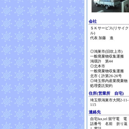
会社
ＳＫサービス(リサイク
ル)
代表 加藤 進
◎鴻巣市(旧吹上市)
一般廃棄物収集運搬
鴻環許 第44
◎北本市
一般廃棄物収集運搬
北市く許第26-26号
◎埼玉県内産業廃棄物
処理委託契約
住所(営業所 自宅)
埼玉県鴻巣市大間2-11-
115
連絡先
自宅fax,tel 留守電 電
話番号 名前 折り返
し電話