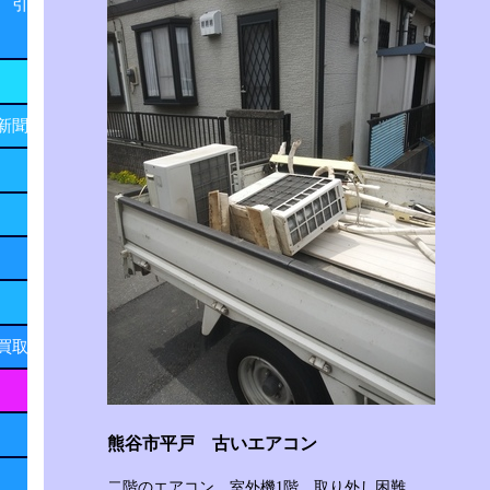
 引
新聞
買取
熊谷市平戸 古いエアコン
二階のエアコン 室外機1階 取り外し困難