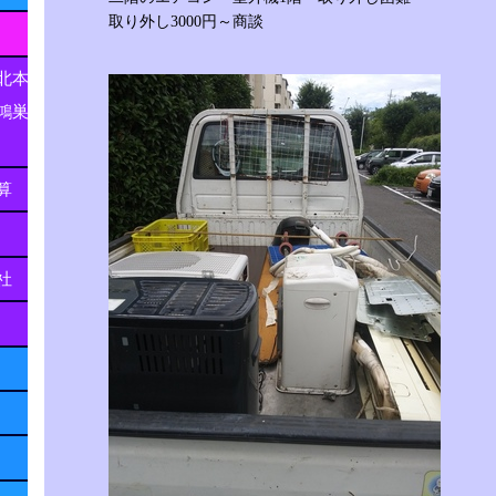
取り外し3000円～商談
北本
鴻巣
算
社