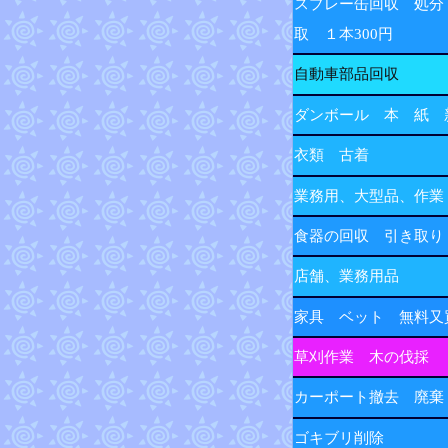
スプレー缶回収 処分
取 １本300円
自動車部品回収
ダンボール 本 紙 
衣類 古着
業務用、大型品、作業
食器の回収 引き取り
店舗、業務用品
家具 ベット 無料又
草刈作業 木の伐採
カーポート撤去 廃棄
ゴキブリ削除