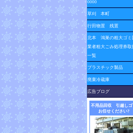
0000
草刈 本町
行田物置 残置
北本 鴻巣の粗大ゴミ
業者粗大ごみ処理券取
一覧
プラスチック製品
廃棄冷蔵庫
広告ブログ
不用品回収 引越しゴ
お任せください?