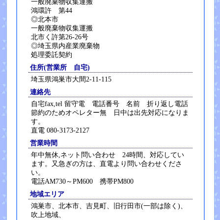
一般廃棄物収集運搬
鴻環許 第44
◎北本市
一般廃棄物収集運搬
北市く許第26-26号
◎埼玉県内産業廃棄物
処理委託契約
住所(営業所 自宅)
埼玉県鴻巣市大間2-11-115
連絡先
自宅fax,tel 留守電 電話番号 名前 折り返し電話
節約のためオペレター無 日中は出先対応になりま
す。
直電 080-3173-2127
営業時間
年中無休,ネット問い合わせ 24時間、対応してい
ます。又急ぎの方は、直電より問い合わせくださ
い。
電話AM730～PM600 携帯PM800
地域エリア
鴻巣市、北本市、吉見町、旧行田市(一部は除く)、
吹上地域、