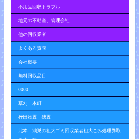
不用品回収トラブル
地元の不動産、管理会社
他の回収業者
よくある質問
会社概要
無料回収品目
0000
草刈 本町
行田物置 残置
北本 鴻巣の粗大ゴミ回収業者粗大ごみ処理券取