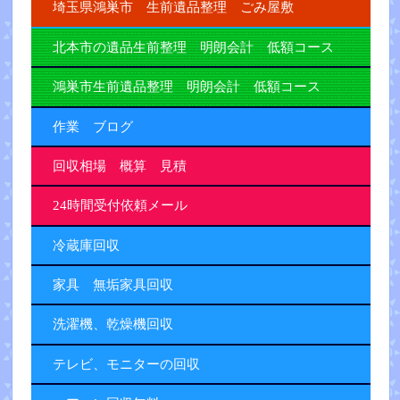
埼玉県鴻巣市 生前遺品整理 ごみ屋敷
北本市の遺品生前整理 明朗会計 低額コース
鴻巣市生前遺品整理 明朗会計 低額コース
作業 ブログ
回収相場 概算 見積
24時間受付依頼メール
冷蔵庫回収
家具 無垢家具回収
洗濯機、乾燥機回収
テレビ、モニターの回収