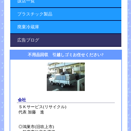
扱店一覧
プラスチック製品
廃棄冷蔵庫
広告ブログ
不用品回収 引越しゴミお任せください?
会社
ＳＫサービス(リサイクル)
代表 加藤 進
◎鴻巣市(旧吹上市)