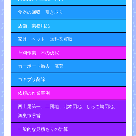
食器の回収 引き取り
店舗、業務用品
家具 ベット 無料又買取
草刈作業 木の伐採
カーポート撤去 廃棄
ゴキブリ削除
依頼の作業事例
西上尾第一、二団地、北本団地、しらこ鳩団地、
鴻巣市県営
一般的な見積もりの計算