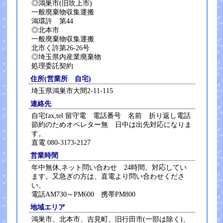
◎鴻巣市(旧吹上市)
一般廃棄物収集運搬
鴻環許 第44
◎北本市
一般廃棄物収集運搬
北市く許第26-26号
◎埼玉県内産業廃棄物
処理委託契約
住所(営業所 自宅)
埼玉県鴻巣市大間2-11-115
連絡先
自宅fax,tel 留守電 電話番号 名前 折り返し電話
節約のためオペレター無 日中は出先対応になりま
す。
直電 080-3173-2127
営業時間
年中無休,ネット問い合わせ 24時間、対応してい
ます。又急ぎの方は、直電より問い合わせくださ
い。
電話AM730～PM600 携帯PM800
地域エリア
鴻巣市、北本市、吉見町、旧行田市(一部は除く)、