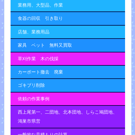
業務用、大型品、作業
食器の回収 引き取り
店舗、業務用品
家具 ベット 無料又買取
草刈作業 木の伐採
カーポート撤去 廃棄
ゴキブリ削除
依頼の作業事例
西上尾第一、二団地、北本団地、しらこ鳩団地、
鴻巣市県営
一般的な見積もりの計算