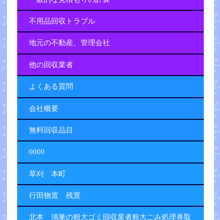
不用品回収トラブル
地元の不動産、管理会社
他の回収業者
よくある質問
会社概要
無料回収品目
0000
草刈 本町
行田物置 残置
北本 鴻巣の粗大ゴミ回収業者粗大ごみ処理券取