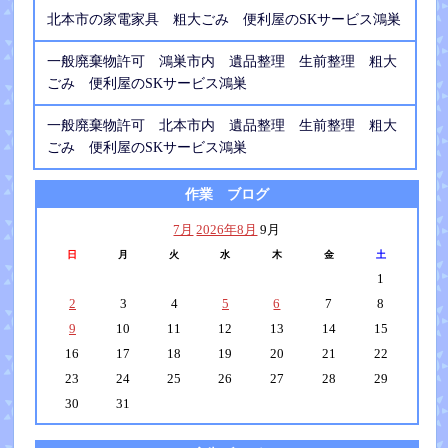
北本市の家電家具 粗大ごみ 便利屋のSKサービス鴻巣
一般廃棄物許可 鴻巣市内 遺品整理 生前整理 粗大
ごみ 便利屋のSKサービス鴻巣
一般廃棄物許可 北本市内 遺品整理 生前整理 粗大
ごみ 便利屋のSKサービス鴻巣
作業 ブログ
7月
2026年8月
9月
日
月
火
水
木
金
土
1
2
3
4
5
6
7
8
9
10
11
12
13
14
15
16
17
18
19
20
21
22
23
24
25
26
27
28
29
30
31