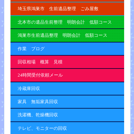
埼玉県鴻巣市 生前遺品整理 ごみ屋敷
北本市の遺品生前整理 明朗会計 低額コース
鴻巣市生前遺品整理 明朗会計 低額コース
作業 ブログ
回収相場 概算 見積
24時間受付依頼メール
冷蔵庫回収
家具 無垢家具回収
洗濯機、乾燥機回収
テレビ、モニターの回収