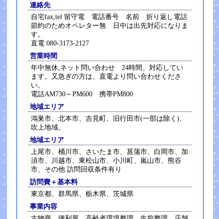
連絡先
自宅fax,tel 留守電 電話番号 名前 折り返し電話
節約のためオペレター無 日中は出先対応になりま
す。
直電 080-3173-2127
営業時間
年中無休,ネット問い合わせ 24時間、対応してい
ます。又急ぎの方は、直電より問い合わせくださ
い。
電話AM730～PM600 携帯PM800
地域エリア
鴻巣市、北本市、吉見町、旧行田市(一部は除く)、
吹上地域、
地域エリア
上尾市、桶川市、さいたま市、菖蒲市、白岡市、加
須市、川越市、東松山市、小川町、嵐山市、熊谷
市、その他 訪問回収条件有り
訪問費＋基本料
東京都、群馬県、栃木県、茨城県
事業内容
古物商、便利屋、高齢者環境整理 生前整理、店舗