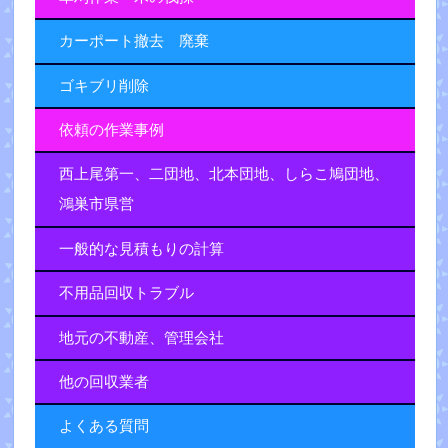
カーポート撤去 廃棄
ゴキブリ削除
依頼の作業事例
西上尾第一、二団地、北本団地、しらこ鳩団地、
鴻巣市県営
一般的な見積もりの計算
不用品回収トラブル
地元の不動産、管理会社
他の回収業者
よくある質問