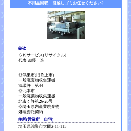
不用品回収 引越しゴミお任せください?
会社
ＳＫサービス(リサイクル)
代表 加藤 進
◎鴻巣市(旧吹上市)
一般廃棄物収集運搬
鴻環許 第44
◎北本市
一般廃棄物収集運搬
北市く許第26-26号
◎埼玉県内産業廃棄物
処理委託契約
住所(営業所 自宅)
埼玉県鴻巣市大間2-11-115