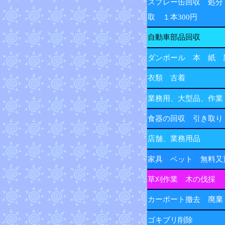
スプレー缶回収 処分
取 １本300円
自動車部品回収
ダンボール 本 紙 
衣類 古着
業務用、大型品、作業
食器の回収 引き取り
店舗、業務用品
家具 ベット 無料又
草刈作業 木の伐採
カーポート撤去 廃棄
ゴキブリ削除