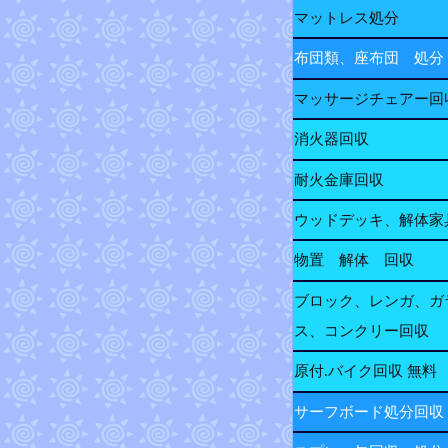
マットレス処分
布団類、座布団 処分
マッサージチェアー回
消火器回収
耐火金庫回収
ウッドデッキ、解体家
物置 解体 回収
ブロック、レンガ、ガ
ス、コンクリー回収
原付.バイク回収 無料
サーフボード処分回収