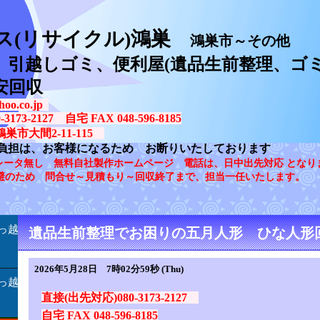
ス(リサイクル)鴻巣
鴻巣市～その他
、引越しゴミ、便利屋(遺品生前整理、ゴミ
安回収
oo.co.jp
73-2127 自宅 FAX 048-596-8185
鴻巣市大間2-11-115
負担は、お客様になるため お断りいたしております
レータ無し 無料自社製作ホームページ 電話は、日中出先対応 となり
避のため 問合せ～見積もり～回収終了まで、担当一任いたします。
っ越
遺品生前整理でお困りの五月人形 ひな人形
2026年5月28日 7時02分59秒 (Thu)
っ越
直接(出先対応)080-3173-2127
自宅 FAX 048-596-8185