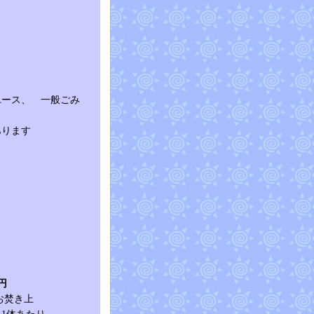
ユース、 一般ごみ
あります
円
お焚き上