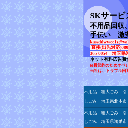
SK
サービ
不用品回収
手伝い 激
kassddwwee1z@yah
直接(出先対応)080-31
365-0054 埼玉県
ネット有料広告費
費節約のためオペ
経
当社は、トラブル回
不用品 粗大ごみ 引
しごみ 埼玉県北本市
不用品 粗大ごみ 引
しごみ 埼玉県鴻巣市