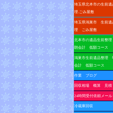
埼玉県北本市の生前遺
理.ごみ屋敷
埼玉県鴻巣市 生前遺
理 ごみ屋敷
北本市の遺品生前整理
朗会計 低額コース
鴻巣市生前遺品整理 
会計 低額コース
作業 ブログ
回収相場 概算 見積
24時間受付依頼メール
冷蔵庫回収