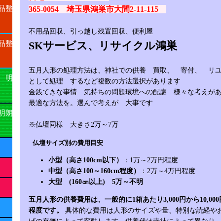
品整
365-0054 埼玉県鴻巣市大間2-11-115
不用品回収、引っ越し残置回収、便利屋
品整
SKサービス、リサイクル鴻巣
五月人形の処理方法は、神社での供養 買取、 寄付、 リ
 明
として処理 するなど複数の方法選択があります
金銭てきな事情 気持ちの問題環境への配慮 様々な考えが
最適な方法を。選んで考えが 大事です
明朗
※仏壇同様 大きさ2万～7万
仏壇サイズ別の費用目安
小型（高さ100cm以下）
：1万～2万円程度
中型（高さ100～160cm程度）
：2万～4万円程度
大型 (160㎝以上) 5万～不明
五月人形の供養費用は、一般的に1箱あたり3,000円から10,000
程度です。
具体的な費用は人形のサイズや量、特別な読経や