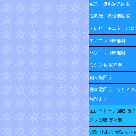
家具 無垢家具回収
洗濯機、乾燥機回収
テレビ、モニターの
エアコン回収無料
パソコン回収無料
ミシン 回収無料
編み機回収
廃家電回収 リサイク
無料より
エレクトーン回収 電
アノ回収 楽器類
鴻巣.北本市 大型ベッ