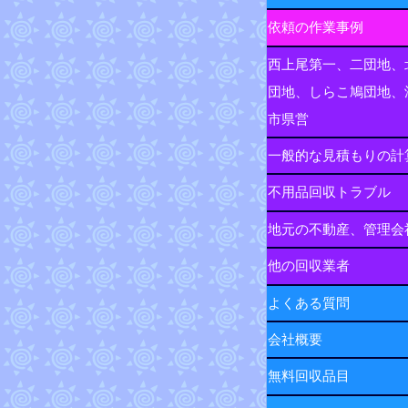
依頼の作業事例
西上尾第一、二団地、
団地、しらこ鳩団地、
市県営
一般的な見積もりの計
不用品回収トラブル
地元の不動産、管理会
他の回収業者
よくある質問
会社概要
無料回収品目