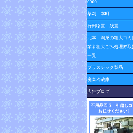
0000
草刈 本町
行田物置 残置
北本 鴻巣の粗大ゴミ
業者粗大ごみ処理券取
一覧
プラスチック製品
廃棄冷蔵庫
広告ブログ
不用品回収 引越しゴ
お任せください?