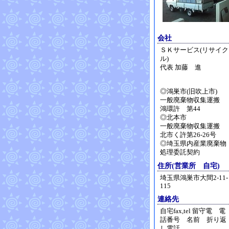
会社
ＳＫサービス(リサイク
ル)
代表 加藤 進
◎鴻巣市(旧吹上市)
一般廃棄物収集運搬
鴻環許 第44
◎北本市
一般廃棄物収集運搬
北市く許第26-26号
◎埼玉県内産業廃棄物
処理委託契約
住所(営業所 自宅)
埼玉県鴻巣市大間2-11-
115
連絡先
自宅fax,tel 留守電 電
話番号 名前 折り返
し電話