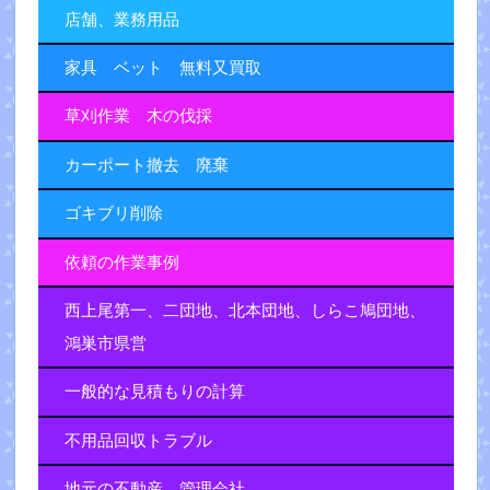
店舗、業務用品
家具 ベット 無料又買取
草刈作業 木の伐採
カーポート撤去 廃棄
ゴキブリ削除
依頼の作業事例
西上尾第一、二団地、北本団地、しらこ鳩団地、
鴻巣市県営
一般的な見積もりの計算
不用品回収トラブル
地元の不動産、管理会社