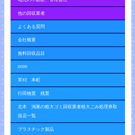
他の回収業者
よくある質問
会社概要
無料回収品目
0000
草刈 本町
行田物置 残置
北本 鴻巣の粗大ゴミ回収業者粗大ごみ処理券取
扱店一覧
プラスチック製品