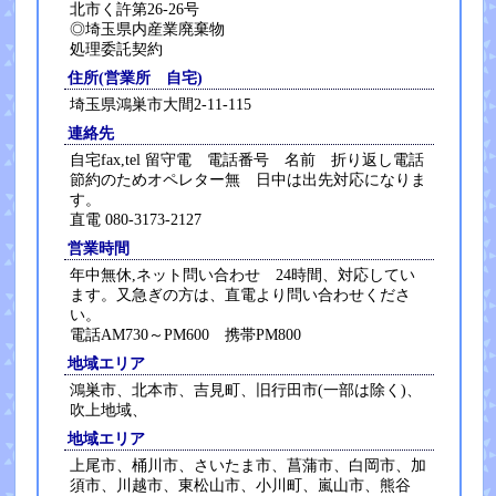
北市く許第26-26号
◎埼玉県内産業廃棄物
処理委託契約
住所(営業所 自宅)
埼玉県鴻巣市大間2-11-115
連絡先
自宅fax,tel 留守電 電話番号 名前 折り返し電話
節約のためオペレター無 日中は出先対応になりま
す。
直電 080-3173-2127
営業時間
年中無休,ネット問い合わせ 24時間、対応してい
ます。又急ぎの方は、直電より問い合わせくださ
い。
電話AM730～PM600 携帯PM800
地域エリア
鴻巣市、北本市、吉見町、旧行田市(一部は除く)、
吹上地域、
地域エリア
上尾市、桶川市、さいたま市、菖蒲市、白岡市、加
須市、川越市、東松山市、小川町、嵐山市、熊谷