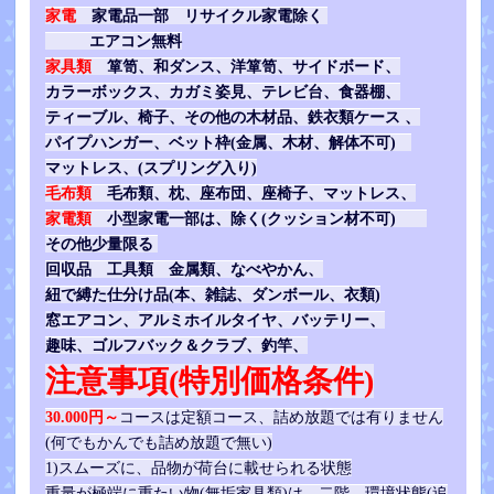
家電
家電品一部 リサイクル家電除く
エアコン無料
家具類
箪笥、和ダンス、洋箪笥、サイドボード、
カラーボックス、カガミ姿見、テレビ台、食器棚、
ティーブル、椅子、その他の木材品、鉄衣類ケース 、
パイプハンガー、ベット枠(金属、木材、解体不可)
マットレス、(スプリング入り)
毛布類
毛布類、枕、座布団、座椅子、マットレス、
家電類
小型家電一部は、除く(クッション材不可)
その他少量限る
回収品 工具類 金属類、なべやかん、
紐で縛た仕分け品(本、雑誌、ダンボール、衣類)
窓エアコン、
アルミホイルタイヤ、バッテリー、
趣味、ゴルフバック＆クラブ、釣竿、
注意事項(特別価格条件)
30.000円～
コースは定額コース、詰め放題では有りません
(何でもかんでも詰め放題で無い)
1)スムーズに、品物が荷台に載せられる状態
重量が極端に重たい物(無垢家具類)は、二階、環境状態(追