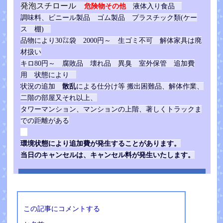
発泡スチロール
危険物その他
液体入り食品
調味料、ビニール製品 ゴム製品 プラスチック類(ケー
ス 棚)
品物により30㍑袋 2000円～ 生ゴミ不可 解体家具は廃
材扱い
キロ80円～ 腐敗品 壊れ品 異臭 室外保管 追加費
用 状態により
散乱
による仕分
け等
状況の追加
搬出困難品、解体作業、
二階の部屋又それ以上、
タワーマンション、マンションの上階、著しくトラックま
での距離がある
環境状態により追加費が発生することがあります。
当日のキャンセルは、キャンセル料が発生いたします。
この記事にコメントする