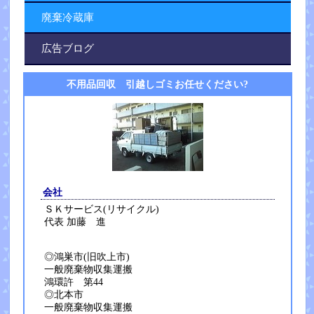
廃棄冷蔵庫
広告ブログ
不用品回収 引越しゴミお任せください?
会社
ＳＫサービス(リサイクル)
代表 加藤 進
◎鴻巣市(旧吹上市)
一般廃棄物収集運搬
鴻環許 第44
◎北本市
一般廃棄物収集運搬