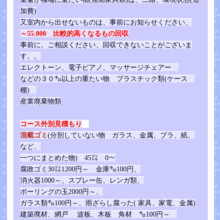
加費)
又室内から出せないものは、事前にお知らせください、
～55.000 比較的高くなるもの回収
事前に、ご相談ください、回収できないことがございま
す。。
エレクトーン、電子ピアノ、マッサージチェアー
などの３０㌔以上の重たい物
プラスチック類(ケース
棚)
産業廃棄物類
コース外別見積もり
混載ゴミ
(分別していない物 ガラス、金属、プラ、紙、
など、
一つにまとめた物) 45㍑ 0～
腐敗ゴミ30㍑1200円～
金庫㌔100円、
消火器1000～、
スプレー缶、レンガ類、
ボーリングの玉2000円～、
ガラス類㌔100円～、雨ざらし腐った( 家具、家電、金属)
建築廃材、網戸 波板、木板 角材 ㌔100円～