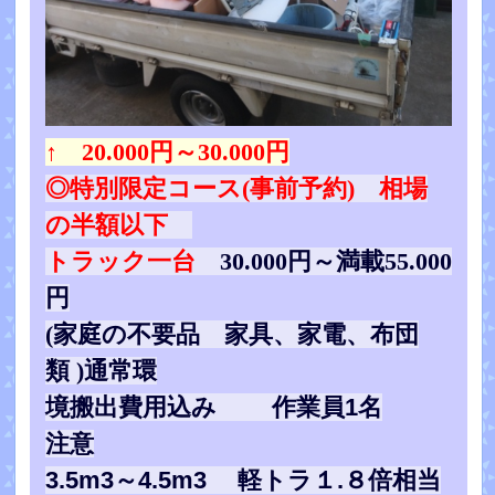
↑ 20.000円～30.000円
◎特別限定コース(事前予約) 相場
の半額以下
トラック一台
30.000円～満載55.000
円
(家庭の不要品 家具、家電、布団
類 )
通常環
境搬出費用込み 作業員1名
注意
3.5m3～4.5m3 軽トラ１.８倍相当