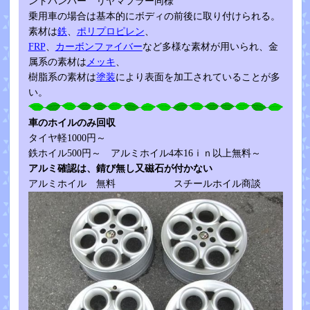
ントバンパー リヤマフラー同様
乗用車の場合は基本的にボディの前後に取り付けられる。
素材は
鉄
、
ポリプロピレン
、
FRP
、
カーボンファイバー
など多様な素材が用いられ、金
属系の素材は
メッキ
、
樹脂系の素材は
塗装
により表面を加工されていることが多
い。
車のホイルのみ回収
タイヤ軽1000円～
鉄ホイル500円～ アルミホイル4本16ｉｎ以上無料～
アルミ確認は、錆び無し又磁石が付かない
アルミホイル 無料 スチールホイル商談