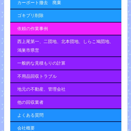
カーポート撤去 廃棄
ゴキブリ削除
依頼の作業事例
西上尾第一、二団地、北本団地、しらこ鳩団地、
鴻巣市県営
一般的な見積もりの計算
不用品回収トラブル
地元の不動産、管理会社
他の回収業者
よくある質問
会社概要