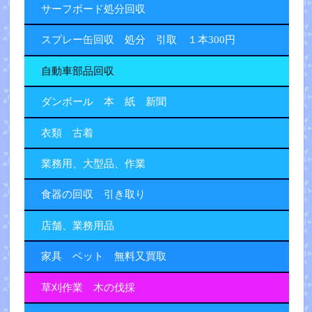
サーフボード処分回収
スプレー缶回収 処分 引取 １本300円
自動車部品回収
ダンボール 本 紙 新聞
衣類 古着
業務用、大型品、作業
食器の回収 引き取り
店舗、業務用品
家具 ベット 無料又買取
草刈作業 木の伐採