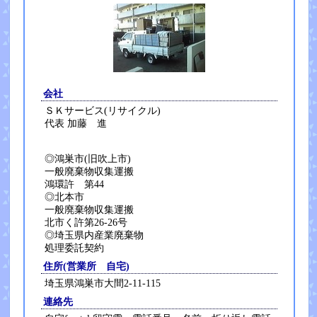
会社
ＳＫサービス(リサイクル)
代表 加藤 進
◎鴻巣市(旧吹上市)
一般廃棄物収集運搬
鴻環許 第44
◎北本市
一般廃棄物収集運搬
北市く許第26-26号
◎埼玉県内産業廃棄物
処理委託契約
住所(営業所 自宅)
埼玉県鴻巣市大間2-11-115
連絡先