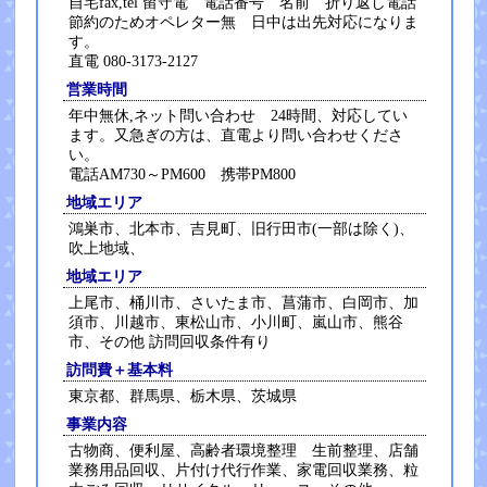
自宅fax,tel 留守電 電話番号 名前 折り返し電話
節約のためオペレター無 日中は出先対応になりま
す。
直電 080-3173-2127
営業時間
年中無休,ネット問い合わせ 24時間、対応してい
ます。又急ぎの方は、直電より問い合わせくださ
い。
電話AM730～PM600 携帯PM800
地域エリア
鴻巣市、北本市、吉見町、旧行田市(一部は除く)、
吹上地域、
地域エリア
上尾市、桶川市、さいたま市、菖蒲市、白岡市、加
須市、川越市、東松山市、小川町、嵐山市、熊谷
市、その他 訪問回収条件有り
訪問費＋基本料
東京都、群馬県、栃木県、茨城県
事業内容
古物商、便利屋、高齢者環境整理 生前整理、店舗
業務用品回収、片付け代行作業、家電回収業務、粒