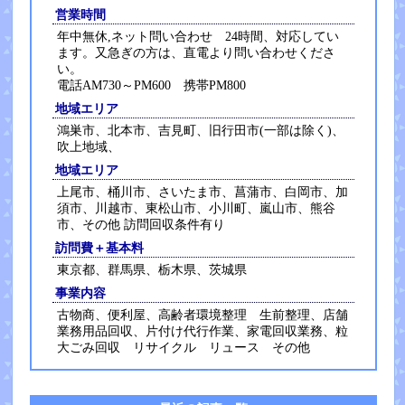
営業時間
年中無休,ネット問い合わせ 24時間、対応してい
ます。又急ぎの方は、直電より問い合わせくださ
い。
電話AM730～PM600 携帯PM800
地域エリア
鴻巣市、北本市、吉見町、旧行田市(一部は除く)、
吹上地域、
地域エリア
上尾市、桶川市、さいたま市、菖蒲市、白岡市、加
須市、川越市、東松山市、小川町、嵐山市、熊谷
市、その他 訪問回収条件有り
訪問費＋基本料
東京都、群馬県、栃木県、茨城県
事業内容
古物商、便利屋、高齢者環境整理 生前整理、店舗
業務用品回収、片付け代行作業、家電回収業務、粒
大ごみ回収 リサイクル リュース その他