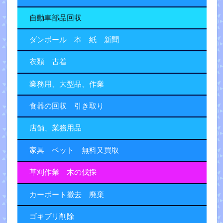
自動車部品回収
ダンボール 本 紙 新聞
衣類 古着
業務用、大型品、作業
食器の回収 引き取り
店舗、業務用品
家具 ベット 無料又買取
草刈作業 木の伐採
カーポート撤去 廃棄
ゴキブリ削除