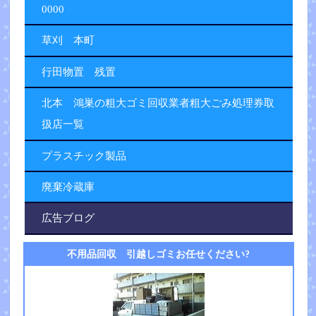
0000
草刈 本町
行田物置 残置
北本 鴻巣の粗大ゴミ回収業者粗大ごみ処理券取
扱店一覧
プラスチック製品
廃棄冷蔵庫
広告ブログ
不用品回収 引越しゴミお任せください?