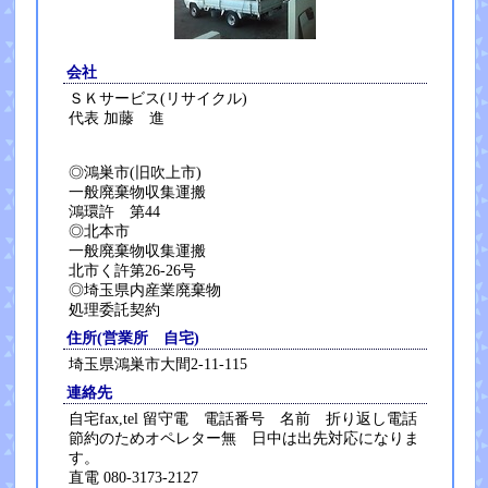
会社
ＳＫサービス(リサイクル)
代表 加藤 進
◎鴻巣市(旧吹上市)
一般廃棄物収集運搬
鴻環許 第44
◎北本市
一般廃棄物収集運搬
北市く許第26-26号
◎埼玉県内産業廃棄物
処理委託契約
住所(営業所 自宅)
埼玉県鴻巣市大間2-11-115
連絡先
自宅fax,tel 留守電 電話番号 名前 折り返し電話
節約のためオペレター無 日中は出先対応になりま
す。
直電 080-3173-2127