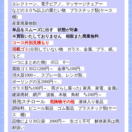
エレクトーン、電子ピアノ、マッサージチェアー
などの３０㌔以上の重たい物
プラスチック類(ケース
棚)
産業廃棄物類
単品をスムーズに出す 状態が対象
※買取いたしておりません 相殺また廃棄無料
コース外別見積もり
混載ゴミ
(分別していない物 ガラス、金属、プラ、紙、
など、
一つにまとめた物) 45㍑ 0～
腐敗ゴミ30㍑1200円～
金庫㌔100円、
消火器1000～、
スプレー缶、レンガ類、
ボーリングの玉2000円～、
ガラス類㌔100円～、雨ざらし腐った( 家具、家電、金属)
建築廃材、網戸 波板、木板 角材 ㌔100円～
発泡スチロール
危険物その他
液体入り食品
調味料、ビニール製品 ゴム製品 プラスチック類(ケー
ス 棚)
品物により30㍑袋 2000円～ 生ゴミ不可 解体家具は廃
材扱い