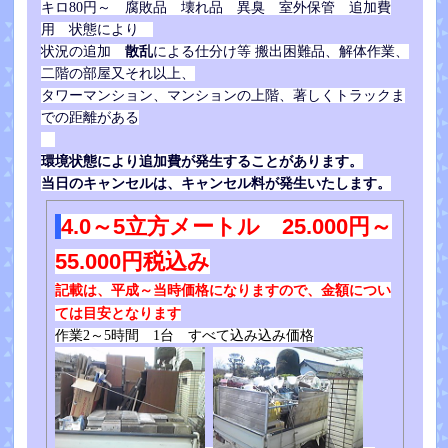
キロ80円～ 腐敗品 壊れ品 異臭 室外保管 追加費
用 状態により
散乱
による仕分
け等
状況の追加
搬出困難品、解体作業、
二階の部屋又それ以上、
タワーマンション、マンションの上階、著しくトラックま
での距離がある
環境状態により追加費が発生することがあります。
当日のキャンセルは、キャンセル料が発生いたします。
4.0～5立方メートル 25.000円～
55.000円税込み
記載は、平成～当時価格になりますので、金額につい
ては目安となります
作業2～5時間 1台 すべて込み込み価格