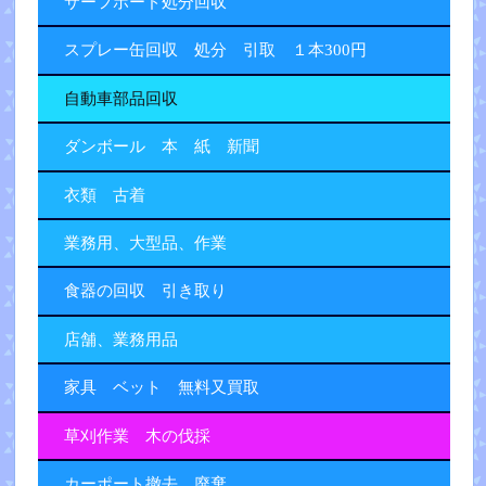
サーフボード処分回収
スプレー缶回収 処分 引取 １本300円
自動車部品回収
ダンボール 本 紙 新聞
衣類 古着
業務用、大型品、作業
食器の回収 引き取り
店舗、業務用品
家具 ベット 無料又買取
草刈作業 木の伐採
カーポート撤去 廃棄