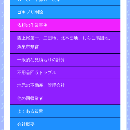
ゴキブリ削除
依頼の作業事例
西上尾第一、二団地、北本団地、しらこ鳩団地、
鴻巣市県営
一般的な見積もりの計算
不用品回収トラブル
地元の不動産、管理会社
他の回収業者
よくある質問
会社概要