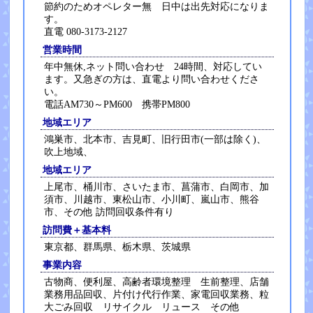
節約のためオペレター無 日中は出先対応になりま
す。
直電 080-3173-2127
営業時間
年中無休,ネット問い合わせ 24時間、対応してい
ます。又急ぎの方は、直電より問い合わせくださ
い。
電話AM730～PM600 携帯PM800
地域エリア
鴻巣市、北本市、吉見町、旧行田市(一部は除く)、
吹上地域、
地域エリア
上尾市、桶川市、さいたま市、菖蒲市、白岡市、加
須市、川越市、東松山市、小川町、嵐山市、熊谷
市、その他 訪問回収条件有り
訪問費＋基本料
東京都、群馬県、栃木県、茨城県
事業内容
古物商、便利屋、高齢者環境整理 生前整理、店舗
業務用品回収、片付け代行作業、家電回収業務、粒
大ごみ回収 リサイクル リュース その他