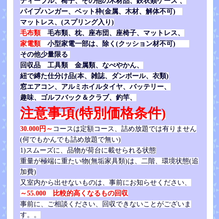
ティーブル、椅子、その他の木材品、鉄衣類ケース 、
パイプハンガー、ベット枠(金属、木材、解体不可)
マットレス、(スプリング入り)
毛布類
毛布類、枕、座布団、座椅子、マットレス、
家電類
小型家電一部は、除く(クッション材不可)
その他少量限る
回収品 工具類 金属類、なべやかん、
紐で縛た仕分け品(本、雑誌、ダンボール、衣類)
窓エアコン、
アルミホイルタイヤ、バッテリー、
趣味、ゴルフバック＆クラブ、釣竿、
注意事項(特別価格条件)
30.000円～
コースは定額コース、詰め放題では有りません
(何でもかんでも詰め放題で無い)
1)スムーズに、品物が荷台に載せられる状態
重量が極端に重たい物(無垢家具類)は、二階、環境状態(追
加費)
又室内から出せないものは、事前にお知らせください、
～55.000 比較的高くなるもの回収
事前に、ご相談ください、回収できないことがございま
す。。