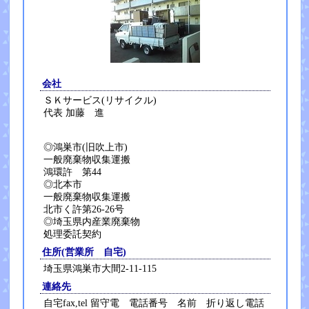
会社
ＳＫサービス(リサイクル)
代表 加藤 進
◎鴻巣市(旧吹上市)
一般廃棄物収集運搬
鴻環許 第44
◎北本市
一般廃棄物収集運搬
北市く許第26-26号
◎埼玉県内産業廃棄物
処理委託契約
住所(営業所 自宅)
埼玉県鴻巣市大間2-11-115
連絡先
自宅fax,tel 留守電 電話番号 名前 折り返し電話