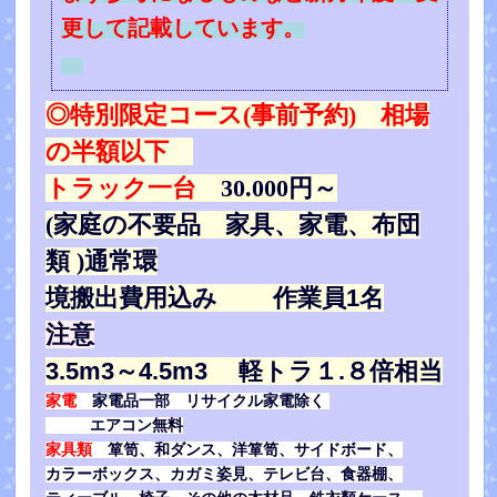
更して記載しています。
◎特別限定コース(事前予約) 相場
の半額以下
トラック一台
30.000円～
(家庭の不要品 家具、家電、布団
類 )
通常環
境搬出費用込み 作業員1名
注意
3.5m3～4.5m3 軽トラ１.８倍相当
家電
家電品一部 リサイクル家電除く
エアコン無料
家具類
箪笥、和ダンス、洋箪笥、サイドボード、
カラーボックス、カガミ姿見、テレビ台、食器棚、