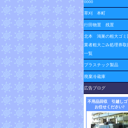
0000
草刈 本町
行田物置 残置
北本 鴻巣の粗大ゴミ
業者粗大ごみ処理券取
一覧
プラスチック製品
廃棄冷蔵庫
広告ブログ
不用品回収 引越しゴ
お任せください?