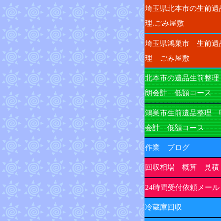
埼玉県北本市の生前遺
理.ごみ屋敷
埼玉県鴻巣市 生前遺
理 ごみ屋敷
北本市の遺品生前整理
朗会計 低額コース
鴻巣市生前遺品整理 
会計 低額コース
作業 ブログ
回収相場 概算 見積
24時間受付依頼メール
冷蔵庫回収