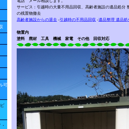
電話 メール相談します。
サービス：引越時の大量不用品回収、高齢者施設の遺品処分 
の残置物撤去
高齢者施設からの退去
-
引越時の不用品回収
-
遺品整理 遺品処
回収
物置内
塗料 廃材 工具 機械 家電 その他 回収対応
ル可
子ピ
ド・