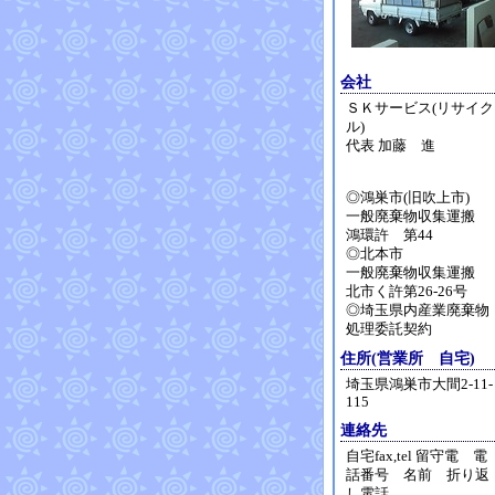
会社
ＳＫサービス(リサイク
ル)
代表 加藤 進
◎鴻巣市(旧吹上市)
一般廃棄物収集運搬
鴻環許 第44
◎北本市
一般廃棄物収集運搬
北市く許第26-26号
◎埼玉県内産業廃棄物
処理委託契約
住所(営業所 自宅)
埼玉県鴻巣市大間2-11-
115
連絡先
自宅fax,tel 留守電 電
話番号 名前 折り返
し電話