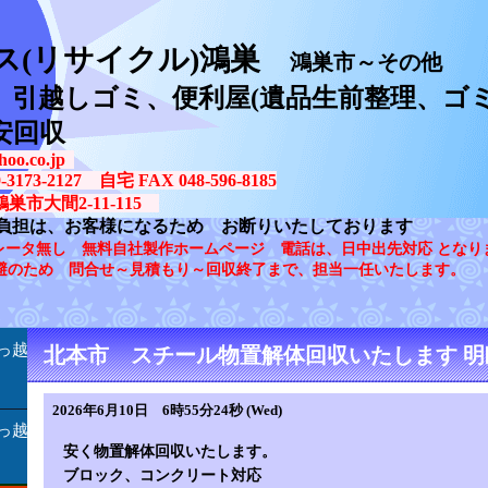
ス(リサイクル)鴻巣
鴻巣市～その他
、引越しゴミ、便利屋(遺品生前整理、ゴミ
安回収
oo.co.jp
73-2127 自宅 FAX 048-596-8185
鴻巣市大間2-11-115
負担は、お客様になるため お断りいたしております
レータ無し 無料自社製作ホームページ 電話は、日中出先対応 となり
避のため 問合せ～見積もり～回収終了まで、担当一任いたします。
っ越
北本市 スチール物置解体回収いたします 明
2026年6月10日 6時55分24秒 (Wed)
っ越
安く物置解体回収いたします。
ブロック、コンクリート対応