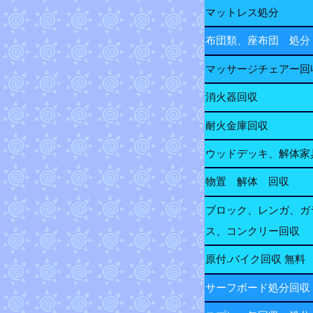
マットレス処分
布団類、座布団 処分
マッサージチェアー回
消火器回収
耐火金庫回収
ウッドデッキ、解体家
物置 解体 回収
ブロック、レンガ、ガ
ス、コンクリー回収
原付.バイク回収 無料
サーフボード処分回収