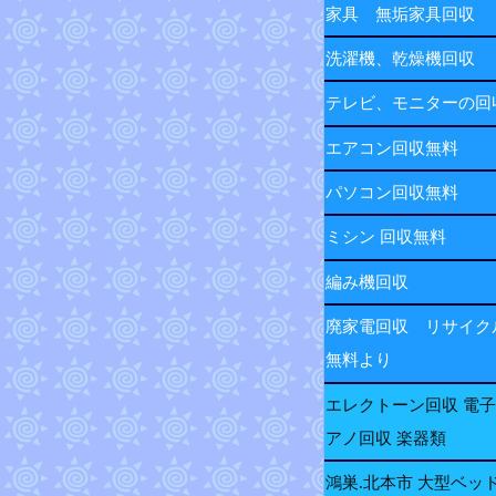
家具 無垢家具回収
洗濯機、乾燥機回収
テレビ、モニターの
エアコン回収無料
パソコン回収無料
ミシン 回収無料
編み機回収
廃家電回収 リサイク
無料より
エレクトーン回収 電
アノ回収 楽器類
鴻巣.北本市 大型ベッ