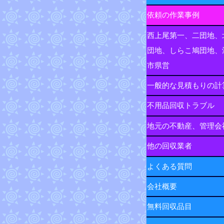
依頼の作業事例
西上尾第一、二団地、
団地、しらこ鳩団地、
市県営
一般的な見積もりの計
不用品回収トラブル
地元の不動産、管理会
他の回収業者
よくある質問
会社概要
無料回収品目