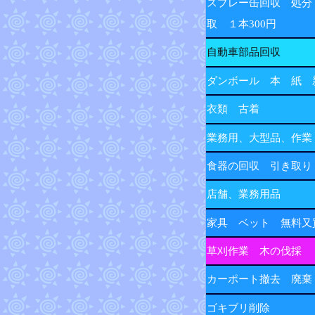
スプレー缶回収 処分
取 １本300円
自動車部品回収
ダンボール 本 紙 
衣類 古着
業務用、大型品、作業
食器の回収 引き取り
店舗、業務用品
家具 ベット 無料又
草刈作業 木の伐採
カーポート撤去 廃棄
ゴキブリ削除