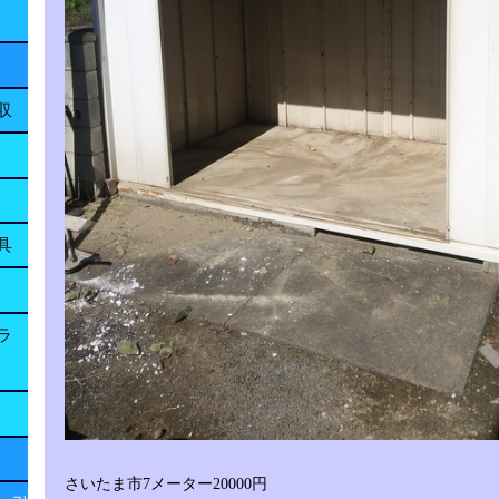
収
具
ラ
さいたま市7メーター20000円