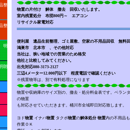
品整
物
置の片付け 解体 撤去 回収いたします。
室内残置処分 布団800円～ エアコン
リサイクル家電対応
品整
便利屋 遺品生前整理、ゴミ屋敷、空家の不用品回収 無料
 明
鴻巣市 北本市
、その他対応
当社は、狭い地域での営業のため格安
他社と比較してみてください。
明朗
出先対応080-3173-2127
三辺4メーター12.000円以下 程度電話で確認ください
※残置物等は、別で有料処理になります
物置や収納庫のサイズ別の、撤去・処分料金表です。ベラン
の物置
も対応させていただきます。桶川市全域即日対応致します。
ヨド
物置
イナバ
物置
タクボ
物置
の
解体処分
物置
内の不用品も
作業ＯＫ