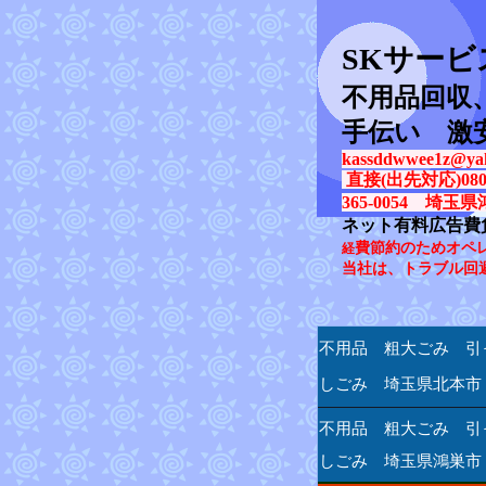
SK
サービ
不用品回収
手伝い 激
kassddwwee1z@yah
直接(出先対応)080-31
365-0054 埼玉県
ネット有料広告費
費節約のためオペ
経
当社は、トラブル回
不用品 粗大ごみ 引
しごみ 埼玉県北本市
不用品 粗大ごみ 引
しごみ 埼玉県鴻巣市