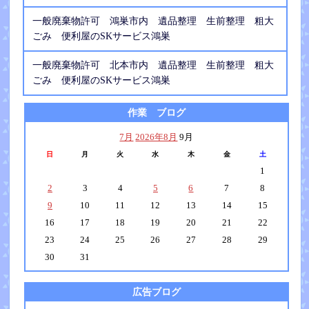
一般廃棄物許可 鴻巣市内 遺品整理 生前整理 粗大
ごみ 便利屋のSKサービス鴻巣
一般廃棄物許可 北本市内 遺品整理 生前整理 粗大
ごみ 便利屋のSKサービス鴻巣
作業 ブログ
7月
2026年8月
9月
日
月
火
水
木
金
土
1
2
3
4
5
6
7
8
9
10
11
12
13
14
15
16
17
18
19
20
21
22
23
24
25
26
27
28
29
30
31
広告ブログ