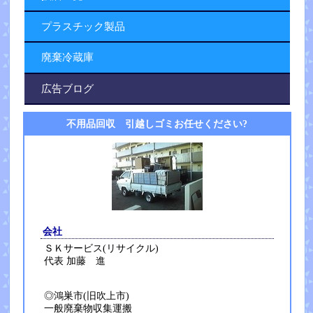
プラスチック製品
廃棄冷蔵庫
広告ブログ
不用品回収 引越しゴミお任せください?
会社
ＳＫサービス(リサイクル)
代表 加藤 進
◎鴻巣市(旧吹上市)
一般廃棄物収集運搬