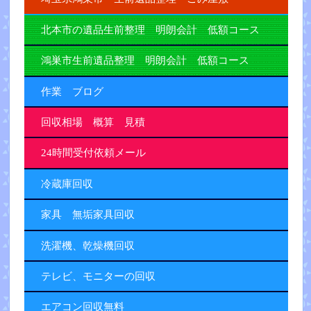
北本市の遺品生前整理 明朗会計 低額コース
鴻巣市生前遺品整理 明朗会計 低額コース
作業 ブログ
回収相場 概算 見積
24時間受付依頼メール
冷蔵庫回収
家具 無垢家具回収
洗濯機、乾燥機回収
テレビ、モニターの回収
エアコン回収無料