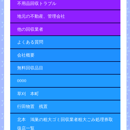
不用品回収トラブル
地元の不動産、管理会社
他の回収業者
よくある質問
会社概要
無料回収品目
0000
草刈 本町
行田物置 残置
北本 鴻巣の粗大ゴミ回収業者粗大ごみ処理券取
扱店一覧