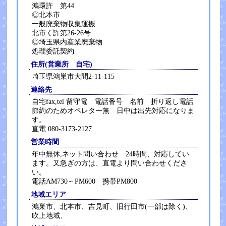
鴻環許 第44
◎北本市
一般廃棄物収集運搬
北市く許第26-26号
◎埼玉県内産業廃棄物
処理委託契約
住所(営業所 自宅)
埼玉県鴻巣市大間2-11-115
連絡先
自宅fax,tel 留守電 電話番号 名前 折り返し電話
節約のためオペレター無 日中は出先対応になりま
す。
直電 080-3173-2127
営業時間
年中無休,ネット問い合わせ 24時間、対応してい
ます。又急ぎの方は、直電より問い合わせくださ
い。
電話AM730～PM600 携帯PM800
地域エリア
鴻巣市、北本市、吉見町、旧行田市(一部は除く)、
吹上地域、