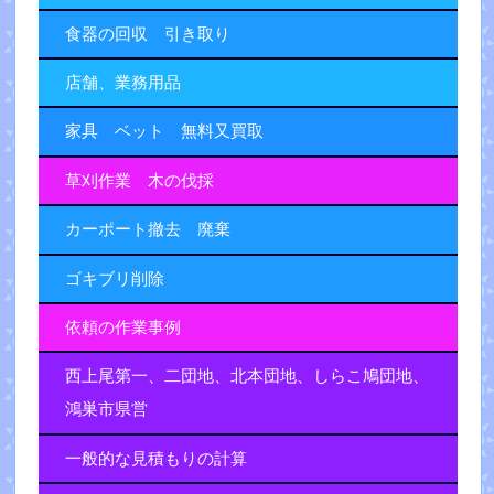
食器の回収 引き取り
店舗、業務用品
家具 ベット 無料又買取
草刈作業 木の伐採
カーポート撤去 廃棄
ゴキブリ削除
依頼の作業事例
西上尾第一、二団地、北本団地、しらこ鳩団地、
鴻巣市県営
一般的な見積もりの計算