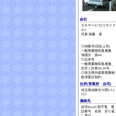
会社
ＳＫサービス(リサイク
ル)
代表 加藤 進
◎鴻巣市(旧吹上市)
一般廃棄物収集運搬
鴻環許 第44
◎北本市
一般廃棄物収集運搬
北市く許第26-26号
◎埼玉県内産業廃棄物
処理委託契約
住所(営業所 自宅)
埼玉県鴻巣市大間2-11-
115
連絡先
自宅fax,tel 留守電 電
話番号 名前 折り返
し電話