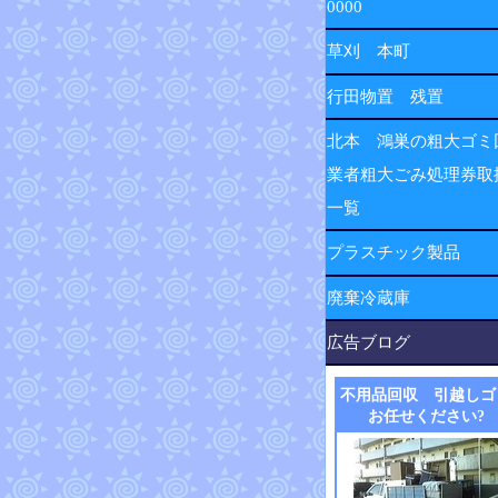
0000
草刈 本町
行田物置 残置
北本 鴻巣の粗大ゴミ
業者粗大ごみ処理券取
一覧
プラスチック製品
廃棄冷蔵庫
広告ブログ
不用品回収 引越しゴ
お任せください?