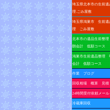
埼玉県北本市の生前遺
理.ごみ屋敷
埼玉県鴻巣市 生前遺
理 ごみ屋敷
北本市の遺品生前整理
朗会計 低額コース
鴻巣市生前遺品整理 
会計 低額コース
作業 ブログ
回収相場 概算 見積
24時間受付依頼メール
冷蔵庫回収