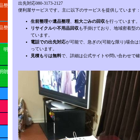
出先対応080-3173-2127
品整
便利屋サービスです。主に以下のサービスを提供しています
生前整理
や
遺品整理
、
粗大ごみの回収
を行っています。
品整
リサイクル
や
不用品回収
も手掛けており、地域密着型の
ています。
電話での出先対応
が可能で、急ぎの(可能な限り)場合
っています。
 明
見積もりは無料
で、詳細は公式サイトや問い合わせで確
明朗