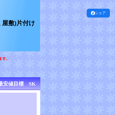
シェア
屋敷)片付け
ます。
最安値目標 SK