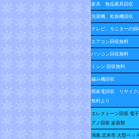
家具 無垢家具回収
洗濯機、乾燥機回収
テレビ、モニターの
エアコン回収無料
パソコン回収無料
ミシン 回収無料
編み機回収
廃家電回収 リサイク
無料より
エレクトーン回収 電
アノ回収 楽器類
鴻巣.北本市 大型ベッ