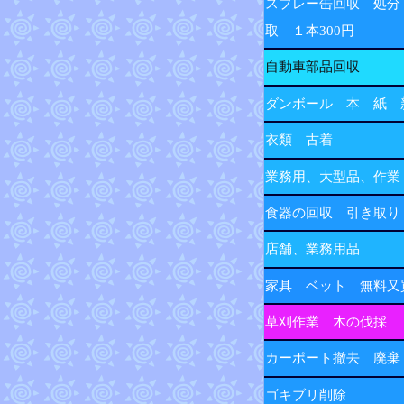
スプレー缶回収 処分
取 １本300円
自動車部品回収
ダンボール 本 紙 
衣類 古着
業務用、大型品、作業
食器の回収 引き取り
店舗、業務用品
家具 ベット 無料又
草刈作業 木の伐採
カーポート撤去 廃棄
ゴキブリ削除