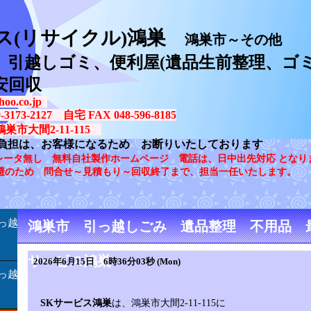
ス(リサイクル)鴻巣
鴻巣市～その他
、引越しゴミ、便利屋(遺品生前整理、ゴミ
安回収
oo.co.jp
73-2127 自宅 FAX 048-596-8185
鴻巣市大間2-11-115
負担は、お客様になるため お断りいたしております
レータ無し 無料自社製作ホームページ 電話は、日中出先対応 となり
避のため 問合せ～見積もり～回収終了まで、担当一任いたします。
っ越
鴻巣市 引っ越しごみ 遺品整理 不用品 
サービス鴻巣
2026年6月15日 6時36分03秒 (Mon)
っ越
SKサービス鴻巣
は、鴻巣市大間2-11-115に