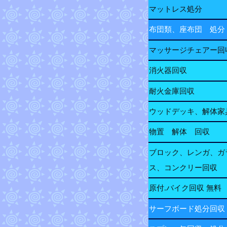
マットレス処分
布団類、座布団 処分
マッサージチェアー回
消火器回収
耐火金庫回収
ウッドデッキ、解体家
物置 解体 回収
ブロック、レンガ、ガ
ス、コンクリー回収
原付.バイク回収 無料
サーフボード処分回収