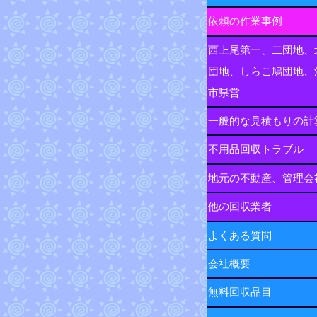
依頼の作業事例
西上尾第一、二団地、
団地、しらこ鳩団地、
市県営
一般的な見積もりの計
不用品回収トラブル
地元の不動産、管理会
他の回収業者
よくある質問
会社概要
無料回収品目