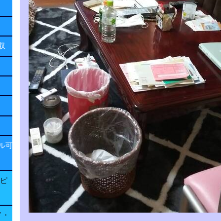
回収
ル可
子ピ
ド・