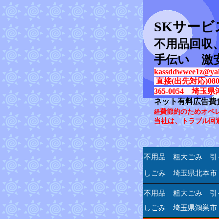
SK
サービ
不用品回収
手伝い 激
kassddwwee1z@yah
直接(出先対応)080-31
365-0054 埼玉県
ネット有料広告費
費節約のためオペ
経
当社は、トラブル回
不用品 粗大ごみ 引
しごみ 埼玉県北本市
不用品 粗大ごみ 引
しごみ 埼玉県鴻巣市