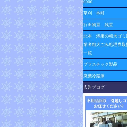
0000
草刈 本町
行田物置 残置
北本 鴻巣の粗大ゴミ
業者粗大ごみ処理券取
一覧
プラスチック製品
廃棄冷蔵庫
広告ブログ
不用品回収 引越しゴ
お任せください?