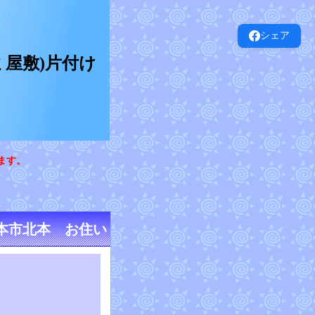
シェア
屋敷)片付け
ます。
本市北本 お住い