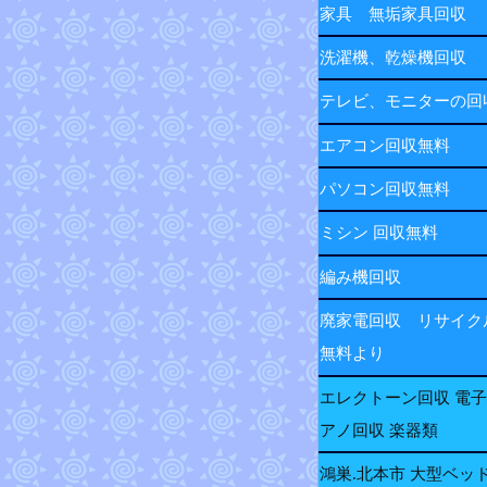
家具 無垢家具回収
洗濯機、乾燥機回収
テレビ、モニターの
エアコン回収無料
パソコン回収無料
ミシン 回収無料
編み機回収
廃家電回収 リサイク
無料より
エレクトーン回収 電
アノ回収 楽器類
鴻巣.北本市 大型ベッ