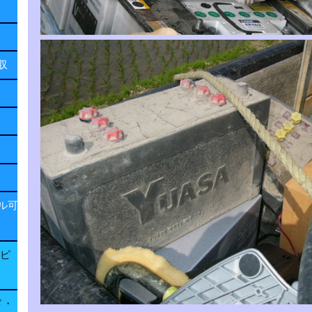
回収
ル可
子ピ
ド・