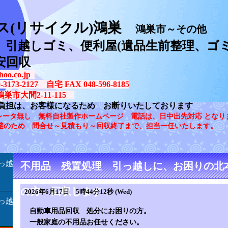
ス(リサイクル)鴻巣
鴻巣市～その他
、引越しゴミ、便利屋(遺品生前整理、ゴミ
安回収
oo.co.jp
73-2127 自宅 FAX 048-596-8185
鴻巣市大間2-11-115
負担は、お客様になるため お断りいたしております
レータ無し 無料自社製作ホームページ 電話は、日中出先対応 となり
避のため 問合せ～見積もり～回収終了まで、担当一任いたします。
っ越
不用品 残置処理 引っ越しに、お困りの北
の方 回収します
2026年6月17日 5時44分12秒 (Wed)
っ越
自動車用品回収 処分にお困りの方。
一般家庭の不用品お任せください。