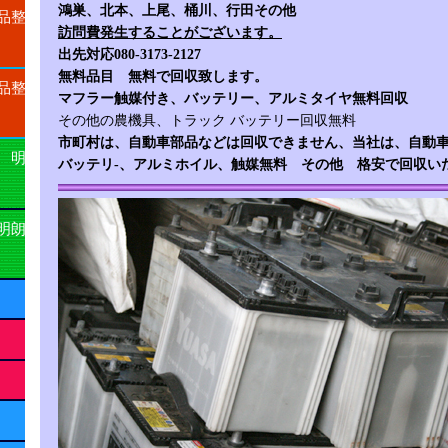
鴻巣、北本、上尾、桶川、行田その他
品整
訪問費発生することがございます。
出先対応080-3173-2127
無料品目 無料で回収致します。
品整
マフラー触媒付き、バッテリー、アルミタイヤ無料回収
その他の農機具、トラック バッテリー回収無料
市町村は、自動車部品などは回収できません、当社は、自動
 明
バッテリ-、アルミホイル、触媒無料 その他 格安で回収い
明朗