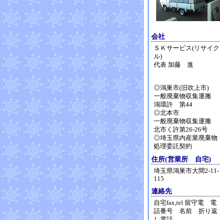
会社
ＳＫサービス(リサイク
ル)
代表 加藤 進
◎鴻巣市(旧吹上市)
一般廃棄物収集運搬
鴻環許 第44
◎北本市
一般廃棄物収集運搬
北市く許第26-26号
◎埼玉県内産業廃棄物
処理委託契約
住所(営業所 自宅)
埼玉県鴻巣市大間2-11-
115
連絡先
自宅fax,tel 留守電 電
話番号 名前 折り返
し電話