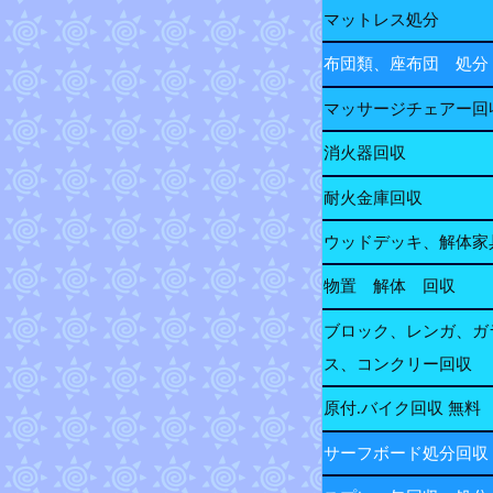
マットレス処分
布団類、座布団 処分
マッサージチェアー回
消火器回収
耐火金庫回収
ウッドデッキ、解体家
物置 解体 回収
ブロック、レンガ、ガ
ス、コンクリー回収
原付.バイク回収 無料
サーフボード処分回収