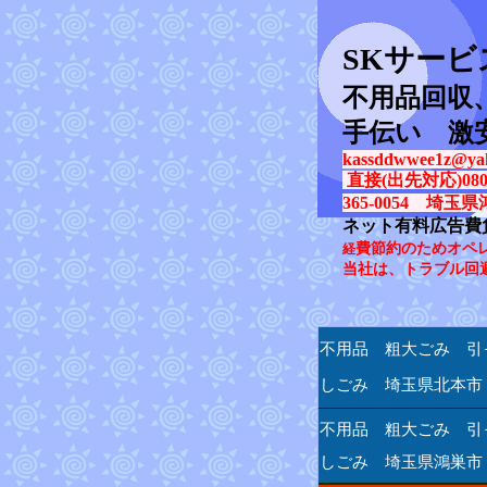
SK
サービ
不用品回収
手伝い 激
kassddwwee1z@yah
直接(出先対応)080-31
365-0054 埼玉県
ネット有料広告費
費節約のためオペ
経
当社は、トラブル回
不用品 粗大ごみ 引
しごみ 埼玉県北本市
不用品 粗大ごみ 引
しごみ 埼玉県鴻巣市