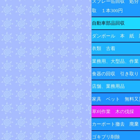
スプレー缶回収 処分
取 １本300円
自動車部品回収
ダンボール 本 紙 
衣類 古着
業務用、大型品、作業
食器の回収 引き取り
店舗、業務用品
家具 ベット 無料又
草刈作業 木の伐採
カーポート撤去 廃棄
ゴキブリ削除