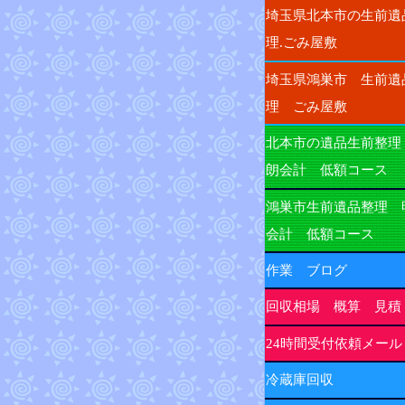
埼玉県北本市の生前遺
理.ごみ屋敷
埼玉県鴻巣市 生前遺
理 ごみ屋敷
北本市の遺品生前整理
朗会計 低額コース
鴻巣市生前遺品整理 
会計 低額コース
作業 ブログ
回収相場 概算 見積
24時間受付依頼メール
冷蔵庫回収