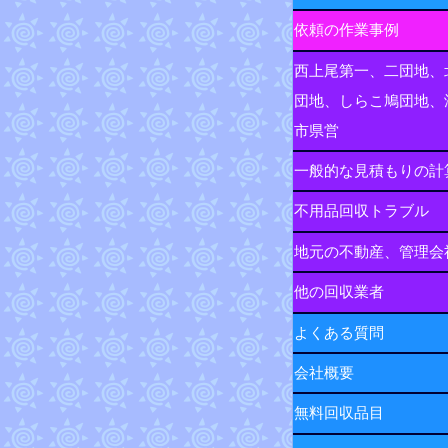
依頼の作業事例
西上尾第一、二団地、
団地、しらこ鳩団地、
市県営
一般的な見積もりの計
不用品回収トラブル
地元の不動産、管理会
他の回収業者
よくある質問
会社概要
無料回収品目