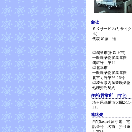
会社
ＳＫサービス(リサイク
ル)
代表 加藤 進
◎鴻巣市(旧吹上市)
一般廃棄物収集運搬
鴻環許 第44
◎北本市
一般廃棄物収集運搬
北市く許第26-26号
◎埼玉県内産業廃棄物
処理委託契約
住所(営業所 自宅)
埼玉県鴻巣市大間2-11-
115
連絡先
自宅fax,tel 留守電 電
話番号 名前 折り返
し電話