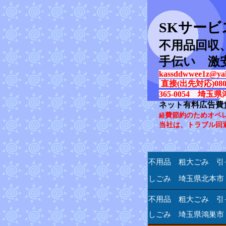
SK
サービ
不用品回収
手伝い 激
kassddwwee1z@yah
直接(出先対応)080-31
365-0054 埼玉県
ネット有料広告費
費節約のためオペ
経
当社は、トラブル回
不用品 粗大ごみ 引
しごみ 埼玉県北本市
不用品 粗大ごみ 引
しごみ 埼玉県鴻巣市