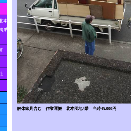
北本
鴻巣
算
社
解体家具含む 作業運搬 北本団地5階 当時45.000円