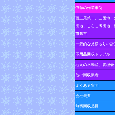
依頼の作業事例
西上尾第一、二団地、
団地、しらこ鳩団地、
市県営
一般的な見積もりの計
不用品回収トラブル
地元の不動産、管理会
他の回収業者
よくある質問
会社概要
無料回収品目