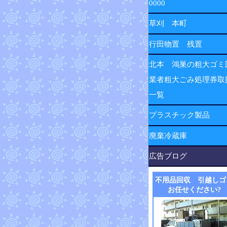
0000
草刈 本町
行田物置 残置
北本 鴻巣の粗大ゴミ
業者粗大ごみ処理券取
一覧
プラスチック製品
廃棄冷蔵庫
広告ブログ
不用品回収 引越しゴ
お任せください?