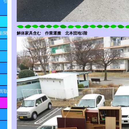
 引
新聞
解体家具含む 作業運搬 北本団地5階
買取