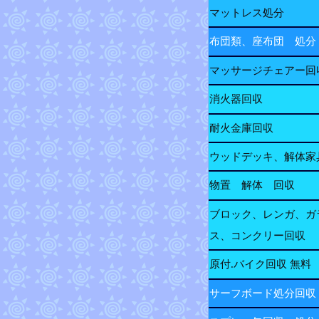
マットレス処分
布団類、座布団 処分
マッサージチェアー回
消火器回収
耐火金庫回収
ウッドデッキ、解体家
物置 解体 回収
ブロック、レンガ、ガ
ス、コンクリー回収
原付.バイク回収 無料
サーフボード処分回収