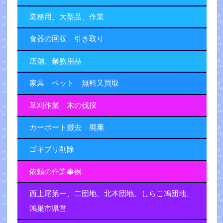
業務用、大型品、作業
食器の回収 引き取り
店舗、業務用品
家具 ベット 無料又買取
草刈作業 木の伐採
カーポート撤去 廃棄
ゴキブリ削除
依頼の作業事例
西上尾第一、二団地、北本団地、しらこ鳩団地、
鴻巣市県営