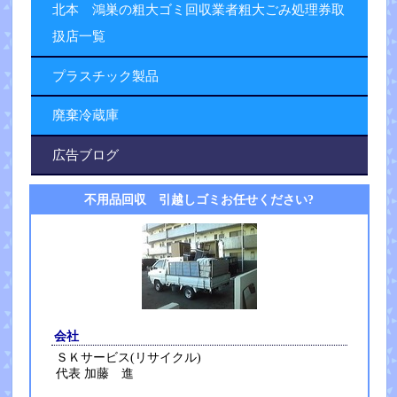
北本 鴻巣の粗大ゴミ回収業者粗大ごみ処理券取
扱店一覧
プラスチック製品
廃棄冷蔵庫
広告ブログ
不用品回収 引越しゴミお任せください?
会社
ＳＫサービス(リサイクル)
代表 加藤 進