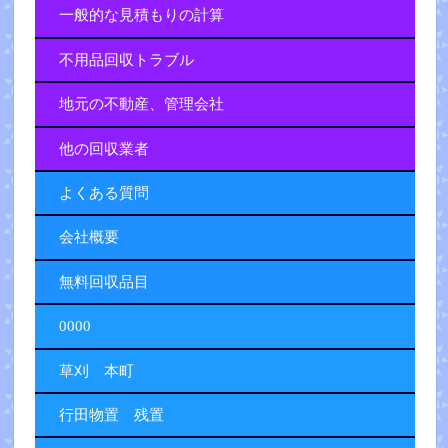
一般的な見積もりの計算
不用品回収トラブル
地元の不動産、管理会社
他の回収業者
よくある質問
会社概要
無料回収品目
0000
草刈 本町
行田物置 残置