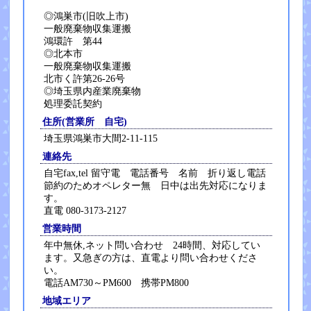
◎鴻巣市(旧吹上市)
一般廃棄物収集運搬
鴻環許 第44
◎北本市
一般廃棄物収集運搬
北市く許第26-26号
◎埼玉県内産業廃棄物
処理委託契約
住所(営業所 自宅)
埼玉県鴻巣市大間2-11-115
連絡先
自宅fax,tel 留守電 電話番号 名前 折り返し電話
節約のためオペレター無 日中は出先対応になりま
す。
直電 080-3173-2127
営業時間
年中無休,ネット問い合わせ 24時間、対応してい
ます。又急ぎの方は、直電より問い合わせくださ
い。
電話AM730～PM600 携帯PM800
地域エリア