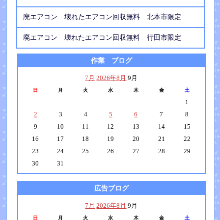
廃エアコン 壊れたエアコン回収無料 北本市限定
廃エアコン 壊れたエアコン回収無料 行田市限定
作業 ブログ
7月
2026年8月
9月
日
月
火
水
木
金
土
1
2
3
4
5
6
7
8
9
10
11
12
13
14
15
16
17
18
19
20
21
22
23
24
25
26
27
28
29
30
31
広告ブログ
7月
2026年8月
9月
日
月
火
水
木
金
土