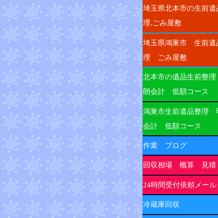
埼玉県北本市の生前遺
理.ごみ屋敷
埼玉県鴻巣市 生前遺
理 ごみ屋敷
北本市の遺品生前整理
朗会計 低額コース
鴻巣市生前遺品整理 
会計 低額コース
作業 ブログ
回収相場 概算 見積
24時間受付依頼メール
冷蔵庫回収