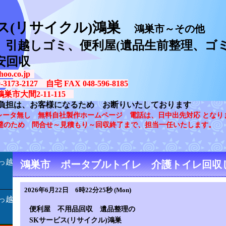
ス(リサイクル)鴻巣
鴻巣市～その他
、引越しゴミ、便利屋(遺品生前整理、ゴミ
安回収
oo.co.jp
73-2127 自宅 FAX 048-596-8185
鴻巣市大間2-11-115
負担は、お客様になるため お断りいたしております
レータ無し 無料自社製作ホームページ 電話は、日中出先対応 となり
避のため 問合せ～見積もり～回収終了まで、担当一任いたします。
っ越
鴻巣市 ポータブルトイレ 介護トイレ回収
2026年6月22日 6時22分25秒 (Mon)
っ越
便利屋 不用品回収 遺品整理の
SKサービス(リサイクル)鴻巣