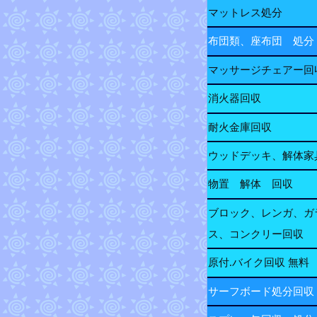
マットレス処分
布団類、座布団 処分
マッサージチェアー回
消火器回収
耐火金庫回収
ウッドデッキ、解体家
物置 解体 回収
ブロック、レンガ、ガ
ス、コンクリー回収
原付.バイク回収 無料
サーフボード処分回収