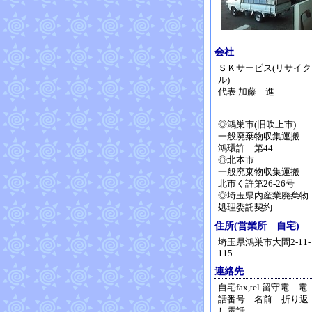
会社
ＳＫサービス(リサイク
ル)
代表 加藤 進
◎鴻巣市(旧吹上市)
一般廃棄物収集運搬
鴻環許 第44
◎北本市
一般廃棄物収集運搬
北市く許第26-26号
◎埼玉県内産業廃棄物
処理委託契約
住所(営業所 自宅)
埼玉県鴻巣市大間2-11-
115
連絡先
自宅fax,tel 留守電 電
話番号 名前 折り返
し電話