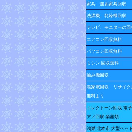
家具 無垢家具回収
洗濯機、乾燥機回収
テレビ、モニターの
エアコン回収無料
パソコン回収無料
ミシン 回収無料
編み機回収
廃家電回収 リサイク
無料より
エレクトーン回収 電
アノ回収 楽器類
鴻巣.北本市 大型ベッ