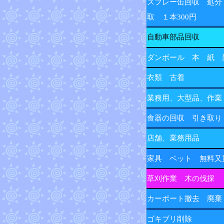
スプレー缶回収 処分
取 １本300円
自動車部品回収
ダンボール 本 紙 
衣類 古着
業務用、大型品、作業
食器の回収 引き取り
店舗、業務用品
家具 ベット 無料又
草刈作業 木の伐採
カーポート撤去 廃棄
ゴキブリ削除