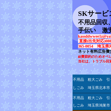
SK
サービ
不用品回収
手伝い 激
kassddwwee1z@yah
直接(出先対応)080-31
365-0054 埼玉県
ネット有料広告費
費節約のためオペ
経
当社は、トラブル回
不用品 粗大ごみ 引
しごみ 埼玉県北本市
不用品 粗大ごみ 引
しごみ 埼玉県鴻巣市