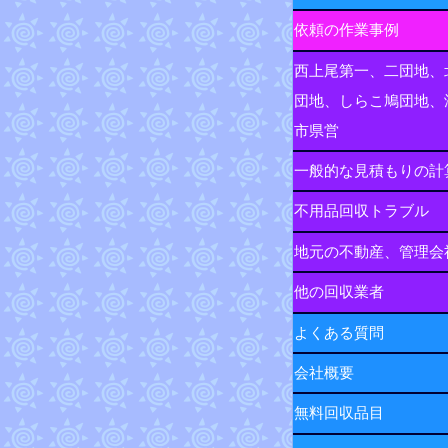
依頼の作業事例
西上尾第一、二団地、
団地、しらこ鳩団地、
市県営
一般的な見積もりの計
不用品回収トラブル
地元の不動産、管理会
他の回収業者
よくある質問
会社概要
無料回収品目