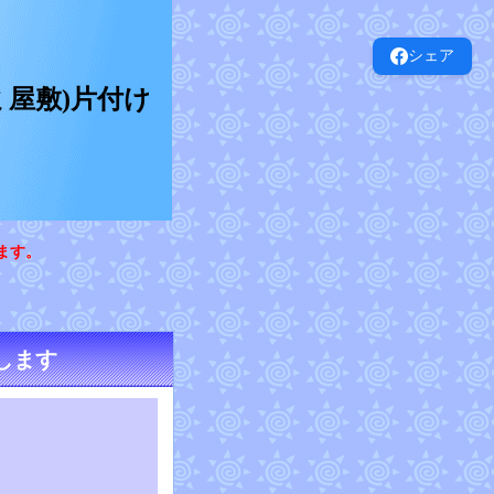
シェア
屋敷)片付け
ます。
します