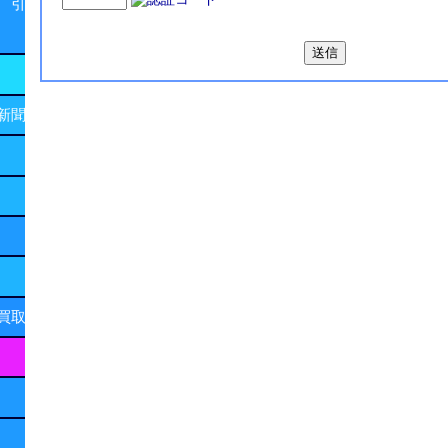
 引
新聞
買取