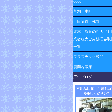
0000
草刈 本町
行田物置 残置
北本 鴻巣の粗大ゴミ
業者粗大ごみ処理券取
一覧
プラスチック製品
廃棄冷蔵庫
広告ブログ
不用品回収 引越しゴ
お任せください?