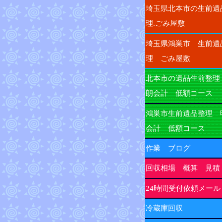
埼玉県北本市の生前遺
理.ごみ屋敷
埼玉県鴻巣市 生前遺
理 ごみ屋敷
北本市の遺品生前整理
朗会計 低額コース
鴻巣市生前遺品整理 
会計 低額コース
作業 ブログ
回収相場 概算 見積
24時間受付依頼メール
冷蔵庫回収