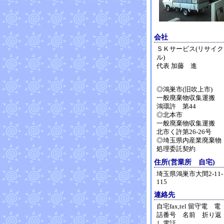
会社
ＳＫサービス(リサイク
ル)
代表 加藤 進
◎鴻巣市(旧吹上市)
一般廃棄物収集運搬
鴻環許 第44
◎北本市
一般廃棄物収集運搬
北市く許第26-26号
◎埼玉県内産業廃棄物
処理委託契約
住所(営業所 自宅)
埼玉県鴻巣市大間2-11-
115
連絡先
自宅fax,tel 留守電 電
話番号 名前 折り返
し電話