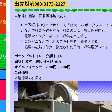
出先対応080-3173-2127
品整
自治体に相談 回収困難地域あり
品整
市区町村のウェブサイトで「粗大ごみ ポータブルトイ
などで料金を確認する（料金の目安：数百円程度）。
電話やインターネットで収集を申し込む。
 明
コンビニなどで「粗大ごみ処理券」を購入する。
処理券を貼り付け、指定された日時に収集場所へ出す。
ポータブルトイレ 介護トイレ
明朗
回収します 5000円～1万込々
オイルフィーター 2000円～3000円
単品価格
※清掃済みに限る
引っ越しごみ遺品整理対応