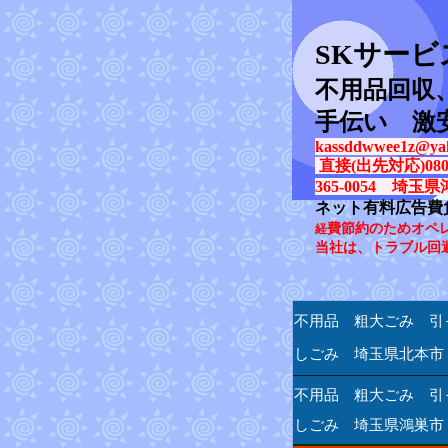
SK
サービ
不用品回収
手伝い 激
kassddwwee1z@yah
直接(出先対応)080-31
365-0054 埼玉県
ネット有料広告費
費節約のためオペ
経
当社は、トラブル回
不用品 粗大ごみ 引
しごみ 埼玉県北本市
不用品 粗大ごみ 引
しごみ 埼玉県鴻巣市