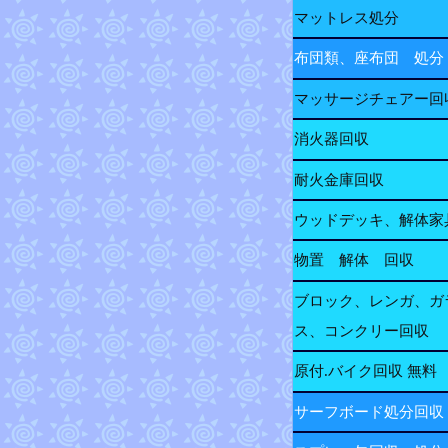
マットレス処分
布団類、座布団 処分
マッサージチェアー回
消火器回収
耐火金庫回収
ウッドデッキ、解体家
物置 解体 回収
ブロック、レンガ、ガ
ス、コンクリー回収
原付.バイク回収 無料
サーフボード処分回収