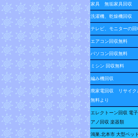
家具 無垢家具回収
洗濯機、乾燥機回収
テレビ、モニターの
エアコン回収無料
パソコン回収無料
ミシン 回収無料
編み機回収
廃家電回収 リサイク
無料より
エレクトーン回収 電
アノ回収 楽器類
鴻巣.北本市 大型ベッ