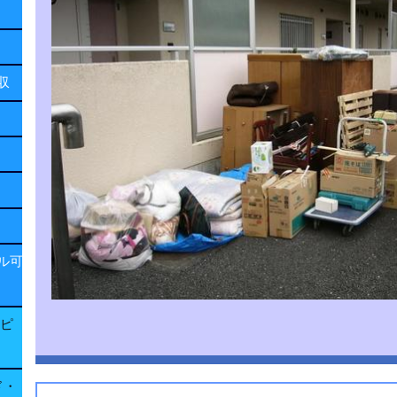
回収
ル可
子ピ
ド・