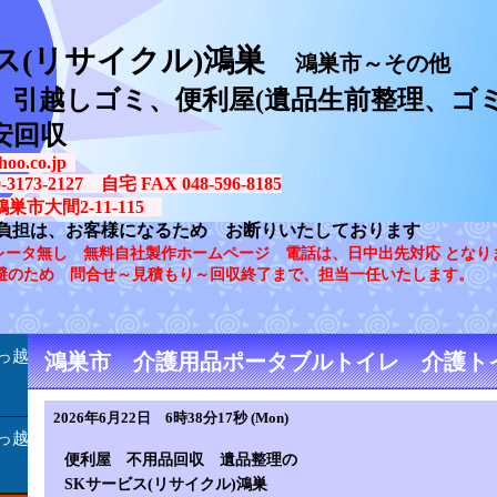
ス(リサイクル)鴻巣
鴻巣市～その他
、引越しゴミ、便利屋(遺品生前整理、ゴミ
安回収
oo.co.jp
73-2127 自宅 FAX 048-596-8185
鴻巣市大間2-11-115
負担は、お客様になるため お断りいたしております
レータ無し 無料自社製作ホームページ 電話は、日中出先対応 となり
避のため 問合せ～見積もり～回収終了まで、担当一任いたします。
っ越
鴻巣市 介護用品ポータブルトイレ 介護ト
2026年6月22日 6時38分17秒 (Mon)
っ越
便利屋 不用品回収 遺品整理の
SKサービス(リサイクル)鴻巣