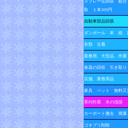
スプレー缶回収 処分
取 １本300円
自動車部品回収
ダンボール 本 紙 
衣類 古着
業務用、大型品、作業
食器の回収 引き取り
店舗、業務用品
家具 ベット 無料又
草刈作業 木の伐採
カーポート撤去 廃棄
ゴキブリ削除