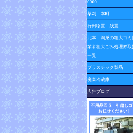
0000
草刈 本町
行田物置 残置
北本 鴻巣の粗大ゴミ
業者粗大ごみ処理券取
一覧
プラスチック製品
廃棄冷蔵庫
広告ブログ
不用品回収 引越しゴ
お任せください?