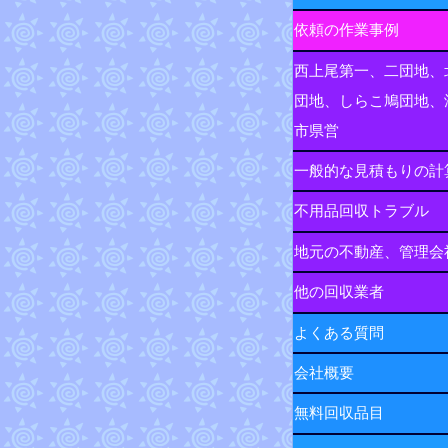
依頼の作業事例
西上尾第一、二団地、
団地、しらこ鳩団地、
市県営
一般的な見積もりの計
不用品回収トラブル
地元の不動産、管理会
他の回収業者
よくある質問
会社概要
無料回収品目