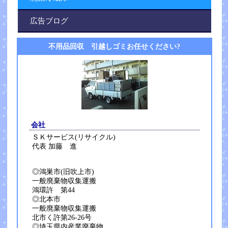
広告ブログ
不用品回収 引越しゴミお任せください?
会社
ＳＫサービス(リサイクル)
代表 加藤 進
◎鴻巣市(旧吹上市)
一般廃棄物収集運搬
鴻環許 第44
◎北本市
一般廃棄物収集運搬
北市く許第26-26号
◎埼玉県内産業廃棄物