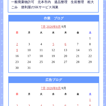
一般廃棄物許可 北本市内 遺品整理 生前整理 粗大
ごみ 便利屋のSKサービス鴻巣
作業 ブログ
7月
2026年8月
9月
日
月
火
水
木
金
土
1
2
3
4
5
6
7
8
9
10
11
12
13
14
15
16
17
18
19
20
21
22
23
24
25
26
27
28
29
30
31
広告ブログ
7月
2026年8月
9月
日
月
火
水
木
金
土
1
2
3
4
5
6
7
8