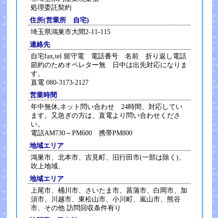
処理委託契約
住所(営業所 自宅)
埼玉県鴻巣市大間2-11-115
連絡先
自宅fax,tel 留守電 電話番号 名前 折り返し電話
節約のためオペレター無 日中は出先対応になりま
す。
直電 080-3173-2127
営業時間
年中無休,ネット問い合わせ 24時間、対応してい
ます。又急ぎの方は、直電より問い合わせくださ
い。
電話AM730～PM600 携帯PM800
地域エリア
鴻巣市、北本市、吉見町、旧行田市(一部は除く)、
吹上地域、
地域エリア
上尾市、桶川市、さいたま市、菖蒲市、白岡市、加
須市、川越市、東松山市、小川町、嵐山市、熊谷
市、その他 訪問回収条件有り