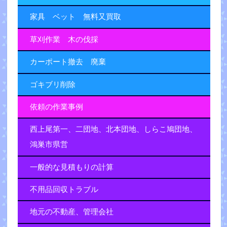
家具 ベット 無料又買取
草刈作業 木の伐採
カーポート撤去 廃棄
ゴキブリ削除
依頼の作業事例
西上尾第一、二団地、北本団地、しらこ鳩団地、
鴻巣市県営
一般的な見積もりの計算
不用品回収トラブル
地元の不動産、管理会社