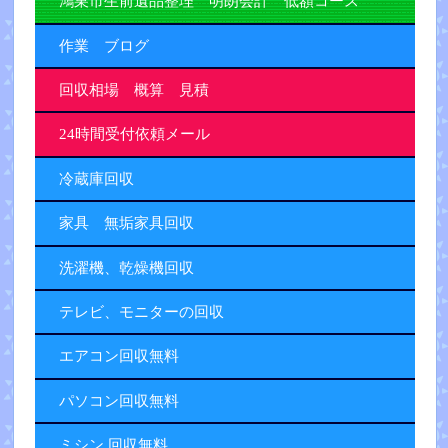
鴻巣市生前遺品整理 明朗会計 低額コース
作業 ブログ
回収相場 概算 見積
24時間受付依頼メール
冷蔵庫回収
家具 無垢家具回収
洗濯機、乾燥機回収
テレビ、モニターの回収
エアコン回収無料
パソコン回収無料
ミシン 回収無料