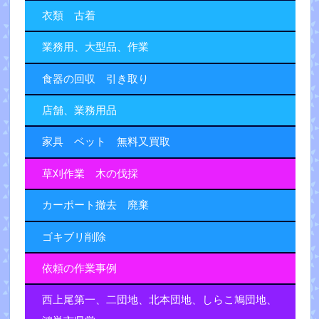
衣類 古着
業務用、大型品、作業
食器の回収 引き取り
店舗、業務用品
家具 ベット 無料又買取
草刈作業 木の伐採
カーポート撤去 廃棄
ゴキブリ削除
依頼の作業事例
西上尾第一、二団地、北本団地、しらこ鳩団地、