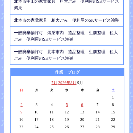
北本市中山の家電家具 粗大ごみ 便利屋のSKサービス
鴻巣
北本市の家電家具 粗大ごみ 便利屋のSKサービス鴻巣
一般廃棄物許可 鴻巣市内 遺品整理 生前整理 粗大
ごみ 便利屋のSKサービス鴻巣
一般廃棄物許可 北本市内 遺品整理 生前整理 粗大
ごみ 便利屋のSKサービス鴻巣
作業 ブログ
7月
2026年8月
9月
日
月
火
水
木
金
土
1
2
3
4
5
6
7
8
9
10
11
12
13
14
15
16
17
18
19
20
21
22
23
24
25
26
27
28
29