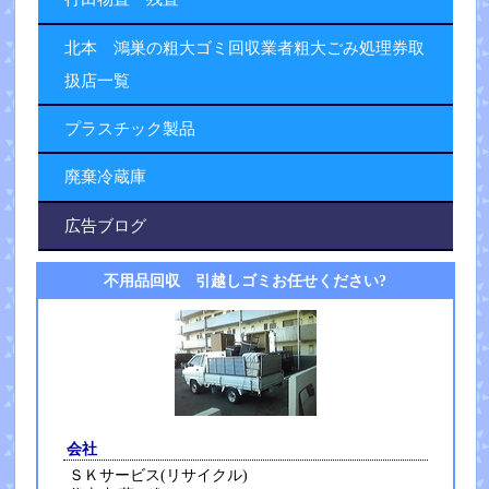
北本 鴻巣の粗大ゴミ回収業者粗大ごみ処理券取
扱店一覧
プラスチック製品
廃棄冷蔵庫
広告ブログ
不用品回収 引越しゴミお任せください?
会社
ＳＫサービス(リサイクル)