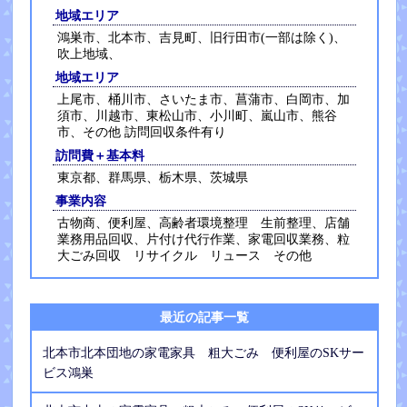
地域エリア
鴻巣市、北本市、吉見町、旧行田市(一部は除く)、
吹上地域、
地域エリア
上尾市、桶川市、さいたま市、菖蒲市、白岡市、加
須市、川越市、東松山市、小川町、嵐山市、熊谷
市、その他 訪問回収条件有り
訪問費＋基本料
東京都、群馬県、栃木県、茨城県
事業内容
古物商、便利屋、高齢者環境整理 生前整理、店舗
業務用品回収、片付け代行作業、家電回収業務、粒
大ごみ回収 リサイクル リュース その他
最近の記事一覧
北本市北本団地の家電家具 粗大ごみ 便利屋のSKサー
ビス鴻巣