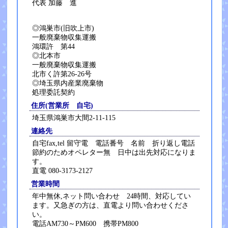
代表 加藤 進
◎鴻巣市(旧吹上市)
一般廃棄物収集運搬
鴻環許 第44
◎北本市
一般廃棄物収集運搬
北市く許第26-26号
◎埼玉県内産業廃棄物
処理委託契約
住所(営業所 自宅)
埼玉県鴻巣市大間2-11-115
連絡先
自宅fax,tel 留守電 電話番号 名前 折り返し電話
節約のためオペレター無 日中は出先対応になりま
す。
直電 080-3173-2127
営業時間
年中無休,ネット問い合わせ 24時間、対応してい
ます。又急ぎの方は、直電より問い合わせくださ
い。
電話AM730～PM600 携帯PM800