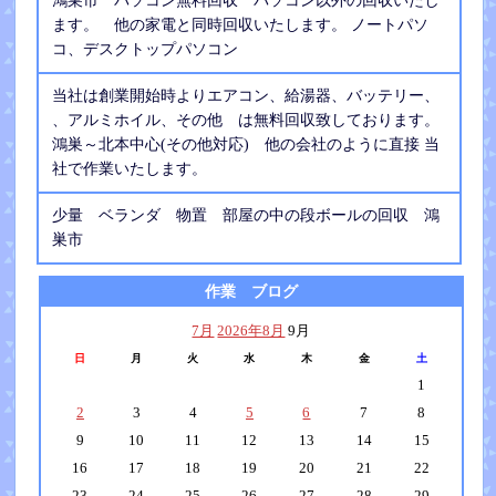
鴻巣市 パソコン無料回収 パソコン以外の回収いたし
ます。 他の家電と同時回収いたします。 ノートパソ
コ、デスクトップパソコン
当社は創業開始時よりエアコン、給湯器、バッテリー、
、アルミホイル、その他 は無料回収致しております。
鴻巣～北本中心(その他対応) 他の会社のように直接 当
社で作業いたします。
少量 ベランダ 物置 部屋の中の段ボールの回収 鴻
巣市
作業 ブログ
7月
2026年8月
9月
日
月
火
水
木
金
土
1
2
3
4
5
6
7
8
9
10
11
12
13
14
15
16
17
18
19
20
21
22
23
24
25
26
27
28
29