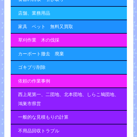
店舗、業務用品
家具 ベット 無料又買取
草刈作業 木の伐採
カーポート撤去 廃棄
ゴキブリ削除
依頼の作業事例
西上尾第一、二団地、北本団地、しらこ鳩団地、
鴻巣市県営
一般的な見積もりの計算
不用品回収トラブル