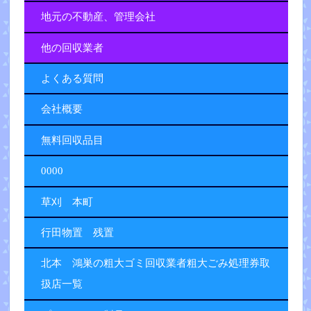
地元の不動産、管理会社
他の回収業者
よくある質問
会社概要
無料回収品目
0000
草刈 本町
行田物置 残置
北本 鴻巣の粗大ゴミ回収業者粗大ごみ処理券取
扱店一覧