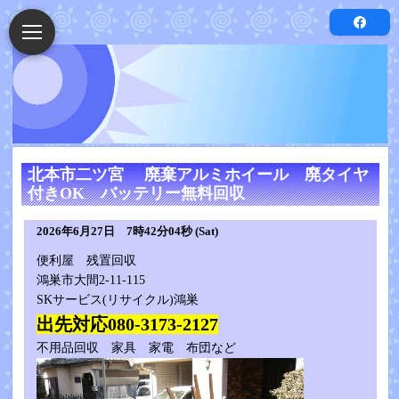
北本市二ツ宮 廃棄アルミホイール 廃タイヤ
付きOK バッテリー無料回収
2026年6月27日 7時42分04秒 (Sat)
便利屋 残置回収
鴻巣市大間2-11-115
SKサービス(リサイクル)鴻巣
出先対応080-3173-2127
不用品回収 家具 家電 布団など