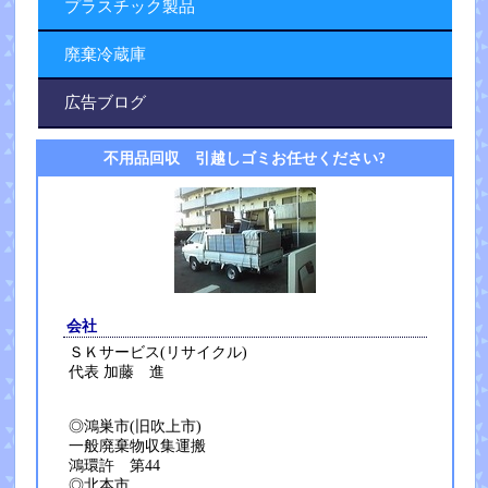
プラスチック製品
廃棄冷蔵庫
広告ブログ
不用品回収 引越しゴミお任せください?
会社
ＳＫサービス(リサイクル)
代表 加藤 進
◎鴻巣市(旧吹上市)
一般廃棄物収集運搬
鴻環許 第44
◎北本市