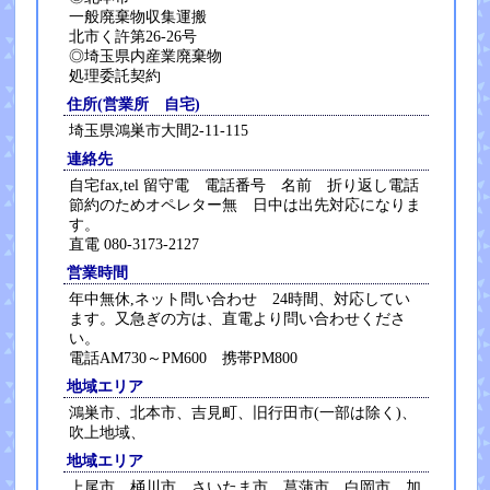
一般廃棄物収集運搬
北市く許第26-26号
◎埼玉県内産業廃棄物
処理委託契約
住所(営業所 自宅)
埼玉県鴻巣市大間2-11-115
連絡先
自宅fax,tel 留守電 電話番号 名前 折り返し電話
節約のためオペレター無 日中は出先対応になりま
す。
直電 080-3173-2127
営業時間
年中無休,ネット問い合わせ 24時間、対応してい
ます。又急ぎの方は、直電より問い合わせくださ
い。
電話AM730～PM600 携帯PM800
地域エリア
鴻巣市、北本市、吉見町、旧行田市(一部は除く)、
吹上地域、
地域エリア
上尾市、桶川市、さいたま市、菖蒲市、白岡市、加