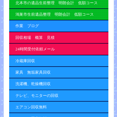
北本市の遺品生前整理 明朗会計 低額コース
鴻巣市生前遺品整理 明朗会計 低額コース
作業 ブログ
回収相場 概算 見積
24時間受付依頼メール
冷蔵庫回収
家具 無垢家具回収
洗濯機、乾燥機回収
テレビ、モニターの回収
エアコン回収無料