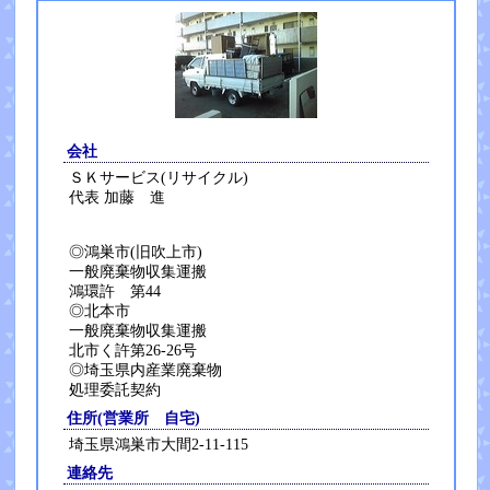
会社
ＳＫサービス(リサイクル)
代表 加藤 進
◎鴻巣市(旧吹上市)
一般廃棄物収集運搬
鴻環許 第44
◎北本市
一般廃棄物収集運搬
北市く許第26-26号
◎埼玉県内産業廃棄物
処理委託契約
住所(営業所 自宅)
埼玉県鴻巣市大間2-11-115
連絡先