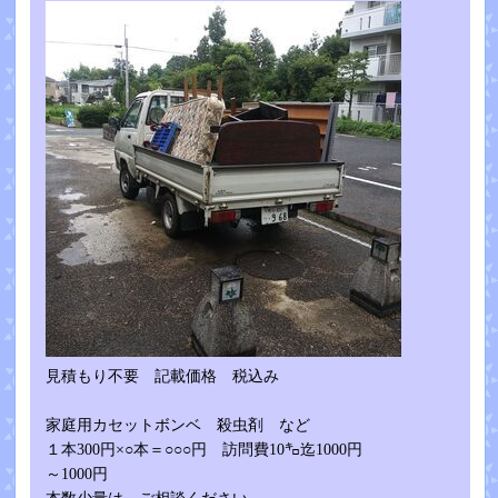
見積もり不要 記載価格 税込み
家庭用カセットボンベ 殺虫剤 など
１本300円×○本＝○○○円 訪問費10㌔迄1000円
～1000円