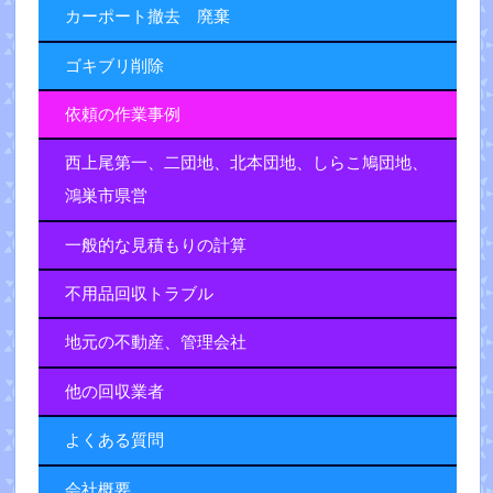
カーポート撤去 廃棄
ゴキブリ削除
依頼の作業事例
西上尾第一、二団地、北本団地、しらこ鳩団地、
鴻巣市県営
一般的な見積もりの計算
不用品回収トラブル
地元の不動産、管理会社
他の回収業者
よくある質問
会社概要