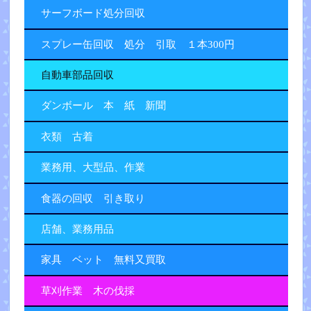
サーフボード処分回収
スプレー缶回収 処分 引取 １本300円
自動車部品回収
ダンボール 本 紙 新聞
衣類 古着
業務用、大型品、作業
食器の回収 引き取り
店舗、業務用品
家具 ベット 無料又買取
草刈作業 木の伐採