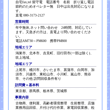
自宅fax,tel 留守電 電話番号 名前 折り返し電話
節約のためオペレター無 日中は出先対応になりま
す。
直電 080-3173-2127
営業時間
年中無休,ネット問い合わせ 24時間、対応してい
ます。又急ぎの方は、直電より問い合わせくださ
い。
電話AM730～PM600 携帯PM800
地域エリア
鴻巣市、北本市、吉見町、旧行田市(一部は除く)、
吹上地域、
地域エリア
上尾市、桶川市、さいたま市、菖蒲市、白岡市、加
須市、川越市、東松山市、小川町、嵐山市、熊谷
市、その他 訪問回収条件有り
訪問費＋基本料
東京都、群馬県、栃木県、茨城県
事業内容
古物商、便利屋、高齢者環境整理 生前整理、店舗
業務用品回収、片付け代行作業、家電回収業務、粒