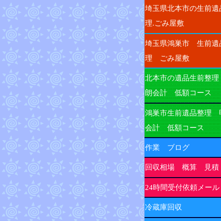
埼玉県北本市の生前遺
理.ごみ屋敷
埼玉県鴻巣市 生前遺
理 ごみ屋敷
北本市の遺品生前整理
朗会計 低額コース
鴻巣市生前遺品整理 
会計 低額コース
作業 ブログ
回収相場 概算 見積
24時間受付依頼メール
冷蔵庫回収