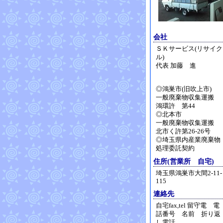
会社
ＳＫサービス(リサイク
ル)
代表 加藤 進
◎鴻巣市(旧吹上市)
一般廃棄物収集運搬
鴻環許 第44
◎北本市
一般廃棄物収集運搬
北市く許第26-26号
◎埼玉県内産業廃棄物
処理委託契約
住所(営業所 自宅)
埼玉県鴻巣市大間2-11-
115
連絡先
自宅fax,tel 留守電 電
話番号 名前 折り返
し電話