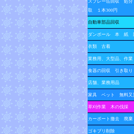
スプレー缶回収 処分
取 １本300円
自動車部品回収
ダンボール 本 紙 
衣類 古着
業務用、大型品、作業
食器の回収 引き取り
店舗、業務用品
家具 ベット 無料又
草刈作業 木の伐採
カーポート撤去 廃棄
ゴキブリ削除