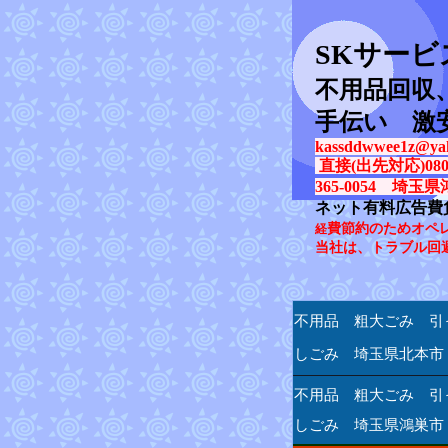
SK
サービ
不用品回収
手伝い 激
kassddwwee1z@yah
直接(出先対応)080-31
365-0054 埼玉県
ネット有料広告費
費節約のためオペ
経
当社は、トラブル回
不用品 粗大ごみ 引
しごみ 埼玉県北本市
不用品 粗大ごみ 引
しごみ 埼玉県鴻巣市