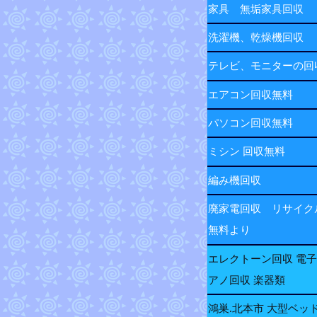
家具 無垢家具回収
洗濯機、乾燥機回収
テレビ、モニターの
エアコン回収無料
パソコン回収無料
ミシン 回収無料
編み機回収
廃家電回収 リサイク
無料より
エレクトーン回収 電
アノ回収 楽器類
鴻巣.北本市 大型ベッ