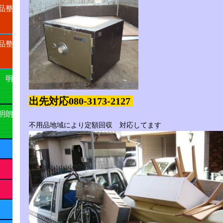
品整
品整
 明
出先対応080-3173-2127
明朗
不用品地域により定額回収 対応してます