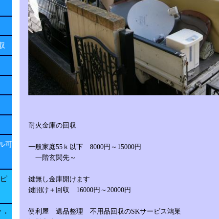
回収
耐火金庫の回収
ル可
一般家庭55ｋ以下 8000円～15000円
一階玄関先～
子ピ
鍵無し金庫開けます
鍵開け＋回収 16000円～20000円
便利屋 遺品整理 不用品回収のSKサービス鴻巣
ド・