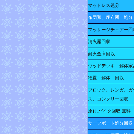
マットレス処分
布団類、座布団 処分
マッサージチェアー回
消火器回収
耐火金庫回収
ウッドデッキ、解体家
物置 解体 回収
ブロック、レンガ、ガ
ス、コンクリー回収
原付.バイク回収 無料
サーフボード処分回収