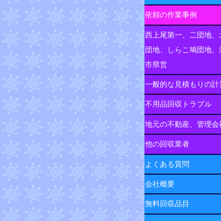
依頼の作業事例
西上尾第一、二団地、
団地、しらこ鳩団地、
市県営
一般的な見積もりの計
不用品回収トラブル
地元の不動産、管理会
他の回収業者
よくある質問
会社概要
無料回収品目