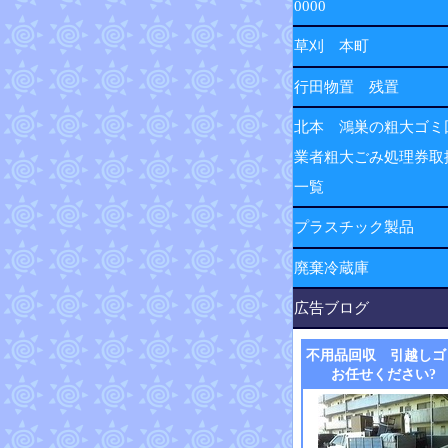
0000
草刈 本町
行田物置 残置
北本 鴻巣の粗大ゴミ
業者粗大ごみ処理券取
一覧
プラスチック製品
廃棄冷蔵庫
広告ブログ
不用品回収 引越しゴ
お任せください?