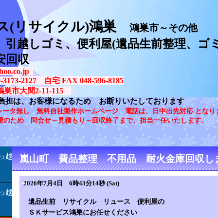
ス(リサイクル)鴻巣
鴻巣市～その他
、引越しゴミ、便利屋(遺品生前整理、ゴミ
安回収
oo.co.jp
73-2127 自宅 FAX 048-596-8185
鴻巣市大間2-11-115
負担は、お客様になるため お断りいたしております
レータ無し 無料自社製作ホームページ 電話は、日中出先対応 となり
避のため 問合せ～見積もり～回収終了まで、担当一任いたします。
っ越
嵐山町 費品整理 不用品 耐火金庫回収しま
～
2026年7月4日 6時43分14秒 (Sat)
っ越
遺品生前 リサイクル リュース 便利屋の
ＳＫサービス鴻巣にお任せください