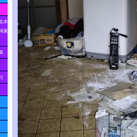
北本
鴻巣
算
社