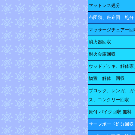
マットレス処分
布団類、座布団 処分
マッサージチェアー回
消火器回収
耐火金庫回収
ウッドデッキ、解体家
物置 解体 回収
ブロック、レンガ、ガ
ス、コンクリー回収
原付.バイク回収 無料
サーフボード処分回収