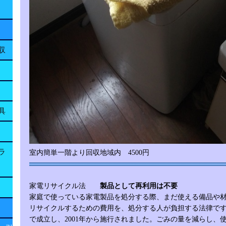
収
具
ラ
室内簡単一階より回収地域内 4500円
家電リサイクル法
製品として再利用は不要
家庭で使っている家電製品を処分する際、まだ使える備品や
リサイクルするための費用を、処分する人が負担する法律です。
で成立し、2001年から施行されました。ごみの量を減らし、