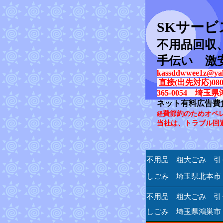
SK
サービ
不用品回収
手伝い 激
kassddwwee1z@yah
直接(出先対応)080-31
365-0054 埼玉県
ネット有料広告費
費節約のためオペ
経
当社は、トラブル回
不用品 粗大ごみ 引
しごみ 埼玉県北本市
不用品 粗大ごみ 引
しごみ 埼玉県鴻巣市