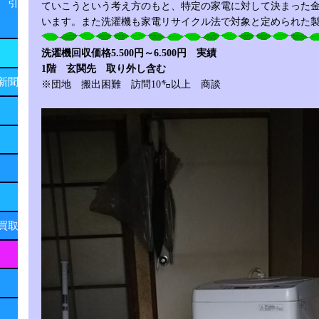
 引
ていこうという考え方のもと、特定の家電に対して決まった
います。また洗濯機も家電リサイクル法で対象と定められた
洗濯機回収価格5.500円～6.500円 実績
1階 玄関先 取り外し含む
新聞
※団地 搬出困難 訪問10㌔以上 商談
買取