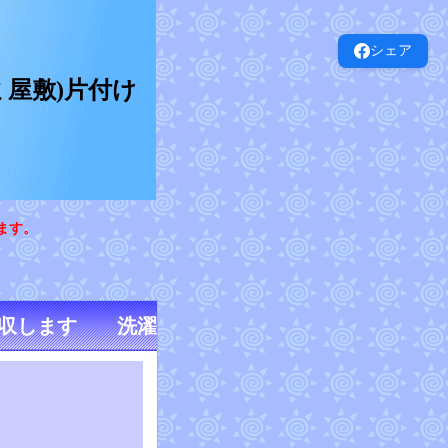
シェア
屋敷)片付け
ます。
回収します 洗濯