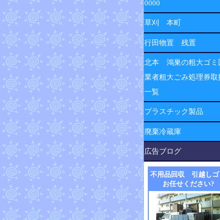
0000
草刈 本町
行田物置 残置
北本 鴻巣の粗大ゴミ
業者粗大ごみ処理券取
一覧
プラスチック製品
廃棄冷蔵庫
広告ブログ
不用品回収 引越しゴ
お任せください?