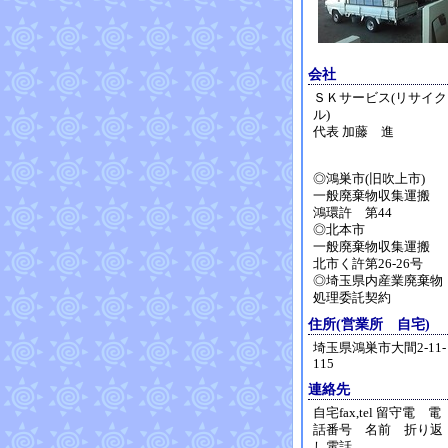
会社
ＳＫサービス(リサイク
ル)
代表 加藤 進
◎鴻巣市(旧吹上市)
一般廃棄物収集運搬
鴻環許 第44
◎北本市
一般廃棄物収集運搬
北市く許第26-26号
◎埼玉県内産業廃棄物
処理委託契約
住所(営業所 自宅)
埼玉県鴻巣市大間2-11-
115
連絡先
自宅fax,tel 留守電 電
話番号 名前 折り返
し電話