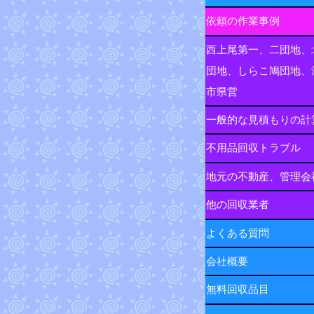
依頼の作業事例
西上尾第一、二団地、
団地、しらこ鳩団地、
市県営
一般的な見積もりの計
不用品回収トラブル
地元の不動産、管理会
他の回収業者
よくある質問
会社概要
無料回収品目