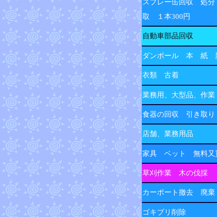
スプレー缶回収 処分
取 １本300円
自動車部品回収
ダンボール 本 紙 
衣類 古着
業務用、大型品、作業
食器の回収 引き取り
店舗、業務用品
家具 ベット 無料又
草刈作業 木の伐採
カーポート撤去 廃棄
ゴキブリ削除