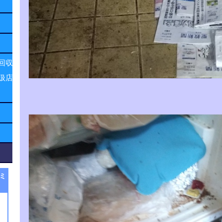
回収
扱店
ミ