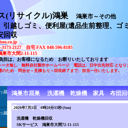
ス(リサイクル)鴻巣
鴻巣市～その他
、引越しゴミ、便利屋(遺品生前整理、ゴミ
安回収
oo.co.jp
73-2127 自宅 FAX 048-596-8185
鴻巣市大間2-11-115
負担は、お客様になるため お断りいたしております
レータ無し 無料自社製作ホームページ 電話は、日中出先対応 となり
避のため 問合せ～見積もり～回収終了まで、担当一任いたします。
っ越
鴻巣市屈巣 洗濯機 乾燥機 家具 布団
機5500円～込々
2026年7月5日 6時28分33秒 (Sun)
っ越
洗濯機 乾燥機回収
SKサービス 鴻巣市大間72-11-115