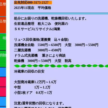
出先対応080-3173-2127
品整
2025年11現在 平均価格
処分にお困りの洗濯機、乾燥機回収いたします。
品整
生前遺品整理 粗大ごみ 便利屋の
ＳＫサービス(リサイクル)鴻巣
 明
リュｰス回収価格(運搬費 込々金額)
洗濯機全自動 5500円～6500円 大型 3000円～5500円
二層洗濯機 3000円～4500円
明朗
ドラム式洗濯機 重さにより商談
乾燥機 3000円～5500円 大型 割高
冷蔵庫の回収の目安
大型廃冷蔵庫1.2万円～1.6万
中型 1万～1.2万
小型2枚ドア 0.8万～1万
注意)通常状態の回収になります。