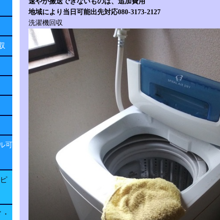
速やか搬送できないものは、追加費用
地域により当日可能出先対応080-3173-2127
洗濯機回収
回収
ル可
子ピ
ド・