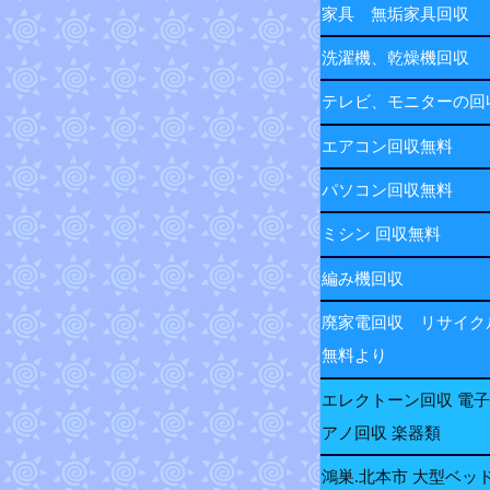
家具 無垢家具回収
洗濯機、乾燥機回収
テレビ、モニターの
エアコン回収無料
パソコン回収無料
ミシン 回収無料
編み機回収
廃家電回収 リサイク
無料より
エレクトーン回収 電
アノ回収 楽器類
鴻巣.北本市 大型ベッ