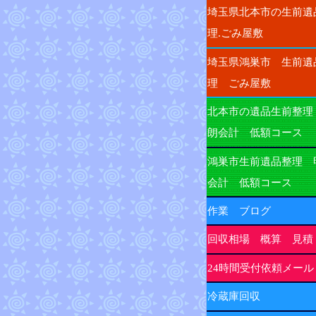
埼玉県北本市の生前遺
理.ごみ屋敷
埼玉県鴻巣市 生前遺
理 ごみ屋敷
北本市の遺品生前整理
朗会計 低額コース
鴻巣市生前遺品整理 
会計 低額コース
作業 ブログ
回収相場 概算 見積
24時間受付依頼メール
冷蔵庫回収